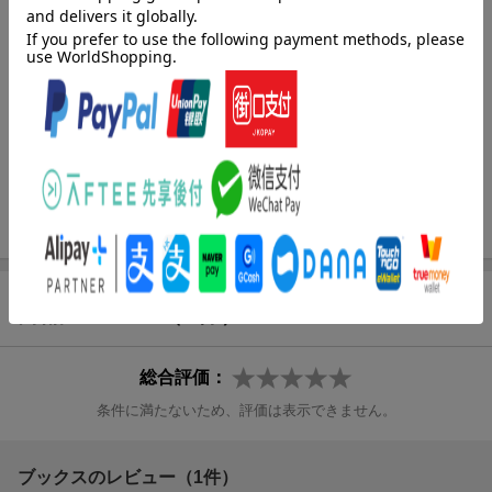
く解説します。「センターのコツ」のコーナーでセンター試験で
問われる着眼点を知り、各講末では実戦的な練習問題を解くこと
で段階的にセンター対策を進めることができます。
■重要ポイントが一目でわかるビジュアル
知識の理解と記憶を助けるイラストや図解、地図をふんだんに盛
り込みました。また、大切なポイントを捉えやすいように、図
解・地図はわかりやすく簡略化しています。
■講末には理解度を確認できるセンター過去問つき
各講の終わりには、実戦的な練習用として合計300題以上のセンタ
ー試験問題を掲載しています。（一部、実際の問題ではなく想定
問題も含まれています）出来るだけていねいな解説をつけていま
商品レビュー（1件）
すので、問題を解くだけでなく、解説を必ず読んで自分のものに
してください。
総合評価：
■試験直前まで使える別冊つき
条件に満たないため、評価は表示できません。
地理の要点・キーワードを一問一答形式でチェックできます。本
冊と連動した配列なので、本冊の学習と並行して効果的に活用し
てください。
ブックスのレビュー（1件）