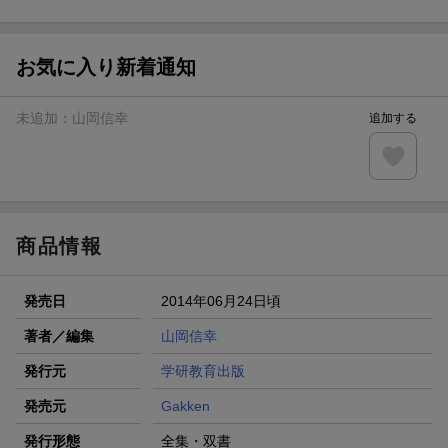
ト山分け
【スタンプカード】楽天ポイントもらえる＆抽選で豪華景品
が当たる！
お気に入り新着通知
エントリー＆3,000円以上購入で無料データSIM（3GB/月プ
ラン）が当たる！
未追加：
山岡信幸
追加する
楽天モバイル紹介キャンペーンの拡散で300円OFFクーポン
進呈
条件達成で楽天限定・宝塚歌劇 宙組貸切公演ペアチケット
が当たる
商品情報
発売日
2014年06月24日頃
著者／編集
山岡信幸
発行元
学研教育出版
発売元
Gakken
発行形態
全集・双書