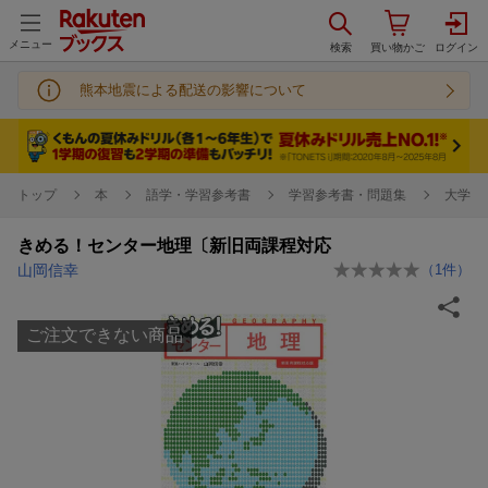
メニュー
熊本地震による配送の影響について
トップ
本
語学・学習参考書
学習参考書・問題集
大学受
きめる！センター地理〔新旧両課程対応
山岡信幸
（
1
件）
ご注文できない商品