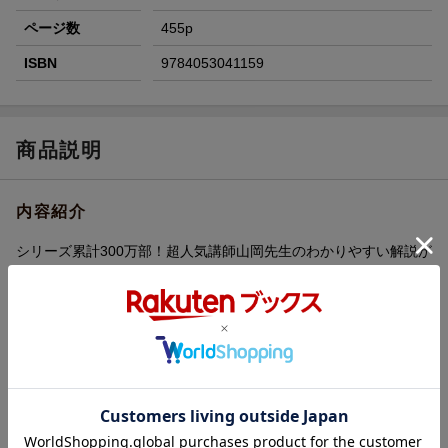
ページ数
455p
ISBN
9784053041159
商品説明
内容紹介
シリーズ累計300万部！超人気講師山岡先生のわかりやすい解説が
読めるセンター地理の参考書。試験直前まで使える別冊、さらにP
C・スマホ対応の「アプリ」もついた充実の1冊。センター対策の
はじめの一歩は「きめる！センター地理」で！
内容紹介（出版社より）
■基礎からセンター試験対策ができる
山岡先生がセンター対策の土台となる基本的な知識をわかりやす