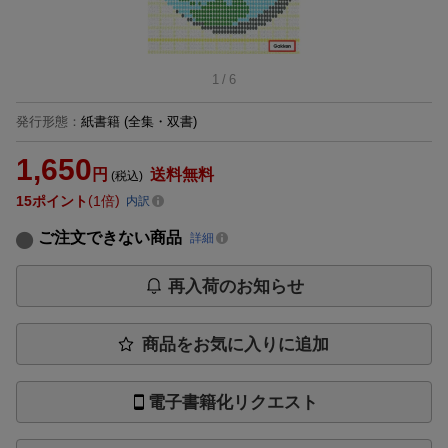
1
/
6
発行形態
：
紙書籍
(全集・双書)
1,650
円
送料無料
(税込)
15
ポイント
1倍
内訳
ご注文できない商品
詳細
再入荷のお知らせ
商品をお気に入りに追加
電子書籍化リクエスト