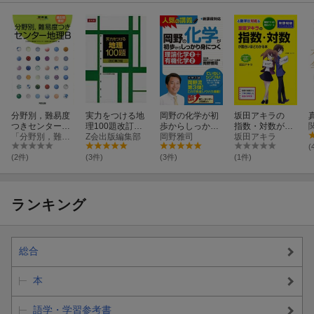
分野別，難易度
実力をつける地
岡野の化学が初
坂田アキラの
つきセンター地
理100題改訂第3
歩からしっかり
指数・対数が面
理B
「分野別，難易度つきセンター地理B」製作
版
Z会出版編集部
身につく「理論
岡野雅司
白いほどわかる
坂田アキラ
化学2＋有機化
本
(
学2」
(2件)
(3件)
(3件)
(1件)
ランキング
総合
本
語学・学習参考書