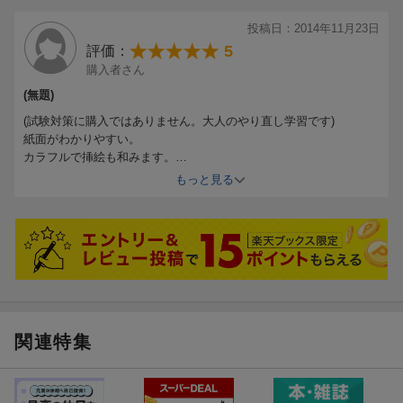
投稿日：2014年11月23日
●PC・スマホ対応の「アプリ」つき
5
評価：
※アプリは登録から1年間に限り無料でご利用いただけます。ただ
購入者さん
し、スマホなどでの通信料は別途かかります）。
(無題)
(試験対策に購入ではありません。大人のやり直し学習です)
紙面がわかりやすい。
カラフルで挿絵も和みます。
センター試験向けの参考書なのに、ルビがふっている箇所がある親
もっと見る
切設計、、、。至れり尽くせりだと思います。
関連特集