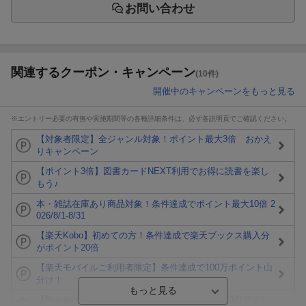
お問い合わせ
関連するクーポン・キャンペーン
(10件)
開催中のキャンペーンをもっと見る
※エントリー必要の有無や実施期間等の各種詳細条件は、必ず各説明頁でご確認ください。
【対象者限定】全ジャンル対象！ポイント最大3倍 おかえ
りキャンペーン
【ポイント3倍】図書カードNEXT利用でお得に読書を楽し
もう♪
本・雑誌在庫あり商品対象！条件達成でポイント最大10倍 2
026/8/1-8/31
【楽天Kobo】初めての方！条件達成で楽天ブックス購入分
がポイント20倍
【楽天モバイルご利用者限定】条件達成で100万ポイント山
分け！
【Rakuten Fashion×楽天ブックス】条件達成で10万ポイン