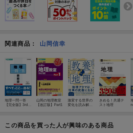
関連商品
：
山岡信幸
地理一問一答
山岡の地理教室
激変する世界の
きめる！共通テ
【完全版】3rd e
【改訂版】Part1
変化を読み解く
スト地理
n
dition
教養としての地
理
この商品を買った人が興味のある商品