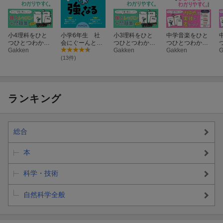
小4理科をひと
小学6年生 社
小3理科をひと
中学音楽をひと
つひとつわかり
会にぐーんと強
つひとつわかり
つひとつわかり
やすく。
Gakken
くなる
やすく。
Gakken
やすく。改訂版
Gakken
G
(13件)
ランキング
総合
本
科学・技術
自然科学全般