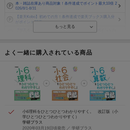
本・雑誌在庫あり商品対象！条件達成でポイント最大10倍 2
026/8/1-8/31
【楽天Kobo】初めての方！条件達成で楽天ブックス購入分
がポイント20倍
【楽天モバイルご利用者限定】条件達成で100万ポイント山
分け！
【Rakuten Fashion×楽天ブックス】条件達成で10万ポイン
ト山分け
よく一緒に購入されている商品
【スタンプカード】楽天ポイントもらえる＆抽選で豪華景品
が当たる！
楽天モバイル紹介キャンペーンの拡散で300円OFFクーポン
進呈
条件達成で楽天限定・宝塚歌劇 宙組貸切公演ペアチケット
が当たる
小6理科をひとつひとつわかりやすく。 改訂版
（小
学ひとつひとつわかりやすく）
学研プラス
2020年03月19日頃発売
／ 学研プラス