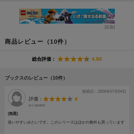
●さらっと1、2週間で1冊が終わりました。1年分がおさえられる
●ひとりで学習できるようになりたい。
ので達成感があります！
●先取り学習をしたい。
（旧版読者はがきより抜粋）
●復習や苦手を克服したい中学生〜大人にも。
[広告]
［旧版からのおもな変更点］
［わかった、の声が続々！ ］
●2020年4月からの新学習指導要領に合わせて、学習内容の再編集
●勉強が苦手なうちの子でも、問題が解けました。簡単だからこそ
商品レビュー（10件）
を行いました。
継続して勉強できています。
●誌面をオールカラー化し、よりわかりやすくなりました。
●基本問題があるので、どこが覚えられていないか確認しやすいで
●別冊解答のレイアウトを変更し、より答え合わせをしやすくしま
す。
4.80
総合評価：
した。
●解説ページさえ読めば、ちゃんと問題が解けるシステムになって
●学習管理に役立つシールがつきました。
いるところがよかったです。
●ちょっと簡単すぎるくらいですが、気軽に毎日やりきれる量で、
ブックスのレビュー（10件）
［編集部から］
子どもがあきずに続けられています。
参考書がはじめての人も、勉強が苦手な人でも大丈夫。難しい用
●解説ページがわかりやすいので、子どもに説明しやすく、使いや
投稿日：2026年07月04日
語を使わず、わかりやすい文章と図解で解説しています。「ひと
すかったです。
4
評価：
つひとつなら、続けられる」とたくさんのうれしいお声をいただ
●さらっと1、2週間で1冊が終わりました。1年分がおさえられる
a☆asami
いた、自慢のベストセラーです。
ので達成感があります！
(無題)
（旧版読者はがきより抜粋）
使いやすいみたいです。このシリーズはほかの教科も買っています
［旧版からのおもな変更点］