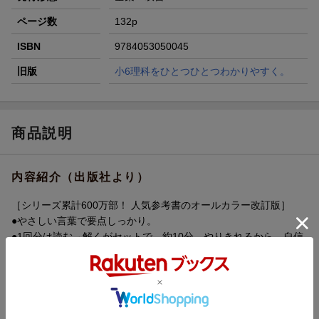
ページ数
132p
ISBN
9784053050045
旧版
小6理科をひとつひとつわかりやすく。
商品説明
内容紹介（出版社より）
［シリーズ累計600万部！ 人気参考書のオールカラー改訂版］
●やさしい言葉で要点しっかり。
●1回分は読む→解くがセットで、約10分。やりきれるから、自信
がつく！
●問題とセットで答え合わせできる別冊解答と、学習管理に役立つ
シールつき。
［こんなお子さまにおすすめ！ ］