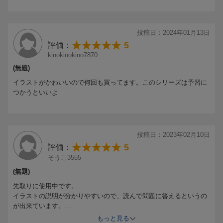
●2020年4月からの新学習指導要領に合わせて、学習内容の再編集
を行いました。
●誌面をオールカラー化し、よりわかりやすくなりました。
投稿日：2024年01月13日
●別冊解答のレイアウトを変更し、より答え合わせをしやすくしま
した。
5
評価：
●学習管理に役立つシールがつきました。
kinokinokino7870
(無題)
［編集部から］
イラストがかわいいので何回も買ってます。このシリーズは予習に
参考書がはじめての人も、勉強が苦手な人でも大丈夫。難しい用
つかうといいよ
語を使わず、わかりやすい文章と図解で解説しています。「ひと
つひとつなら、続けられる」とたくさんのうれしいお声をいただ
いた、自慢のベストセラーです。
投稿日：2023年02月10日
5
評価：
そうこ3555
(無題)
先取りに使用中です。
イラストの説明が分かりやすいので、読んで問題に答えるというの
が出来ています。
ちゃんと読めば答えが見つかるようになっているので、自然に頭に
もっと見る