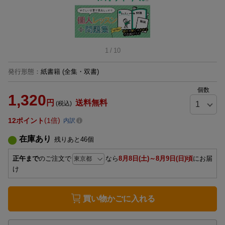
1
/
10
発行形態
：
紙書籍
(全集・双書)
個数
1,320
円
送料無料
(税込)
12
ポイント
1倍
内訳
在庫あり
残りあと
46
個
正午まで
のご注文で
なら
8月8日(土)～8月9日(日)頃
にお届
け
買い物かごに入れる