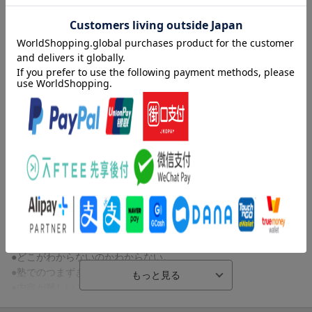
●学校のテストでのミスをなくしたい。
●どこがわからないのかわからない。
●塾でのつまずきを解消したい。
●内容が難しいと勉強が続かない。
●学習習慣を身につけたい。
●ひとりで学習できるようになりたい。
内容紹介（JPROより）
●先取り学習をしたい。
●復習や苦手を克服したい中学生〜大人にも。
［シリーズ累計600万部！ 人気参考書のオールカラー改訂版］
●やさしい言葉で要点しっかり。
［わかった、の声が続々！ ］
●1回分は読む→解くがセットで、約10分。やりきれるから、自信
●勉強が苦手なうちの子でも、問題が解けました。簡単だからこそ
がつく！
継続して勉強できています。
●問題とセットで答え合わせできる別冊解答と、学習管理に役立つ
●基本問題があるので、どこが覚えられていないか確認しやすいで
シールつき。
す。
●解説ページさえ読めば、ちゃんと問題が解けるシステムになって
［こんなお子さまにおすすめ！ ］
いるところがよかったです。
●学校のテストでのミスをなくしたい。
●ちょっと簡単すぎるくらいですが、気軽に毎日やりきれる量で、
●どこがわからないのかわからない。
子どもがあきずに続けられています。
●塾でのつまずきを解消したい。
●解説ページがわかりやすいので、子どもに説明しやすく、使いや
●内容が難しいと勉強が続かない。
すかったです。
●学習習慣を身につけたい。