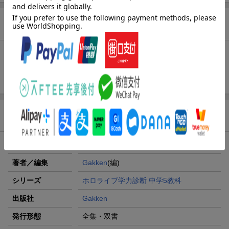
お気に入り新着通知
未追加：
2
件
追加する
商品情報
発売日
2024年07月25日頃
著者／編集
Gakken
(編)
シリーズ
ホロライブ学力診断 中学5教科
出版社
Gakken
発行形態
全集・双書