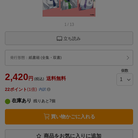
1
/
13
立ち読み
発行形態
：
紙書籍
(全集・双書)
個数
2,420
円
送料無料
(税込)
22
ポイント
1倍
内訳
在庫あり
残りあと
7
個
買い物かごに入れる
商品をお気に入りに追加