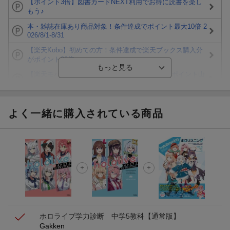
【ポイント3倍】図書カードNEXT利用でお得に読書を楽し
もう♪
本・雑誌在庫あり商品対象！条件達成でポイント最大10倍 2
026/8/1-8/31
【楽天Kobo】初めての方！条件達成で楽天ブックス購入分
がポイント20倍
【楽天モバイルご利用者限定】条件達成で100万ポイント山
分け！
【Rakuten Fashion×楽天ブックス】条件達成で10万ポイン
ト山分け
よく一緒に購入されている商品
【スタンプカード】楽天ポイントもらえる＆抽選で豪華景品
が当たる！
エントリー＆3,000円以上購入で無料データSIM（3GB/月プ
ラン）が当たる！
楽天モバイル紹介キャンペーンの拡散で300円OFFクーポン
進呈
ホロライブ学力診断 中学5教科【通常版】
Gakken