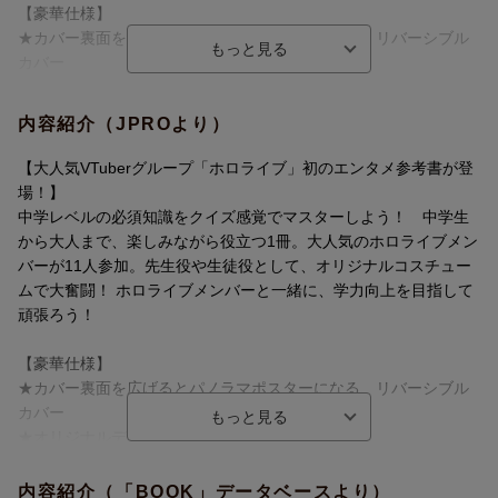
【豪華仕様】
★カバー裏面を広げるとパノラマポスターになる、リバーシブル
カバー
★オリジナルデザインノートつき
★オールカラー＆描きおろしイラスト満載
内容紹介（JPROより）
【参加タレント一覧】
【大人気VTuberグループ「ホロライブ」初のエンタメ参考書が登
国語の先生役：ときのそら
場！】
数学の先生役：天音かなた
中学レベルの必須知識をクイズ感覚でマスターしよう！ 中学生
英語の先生役：鷹嶺ルイ
から大人まで、楽しみながら役立つ1冊。大人気のホロライブメン
理科の先生役：桃鈴ねね
バーが11人参加。先生役や生徒役として、オリジナルコスチュー
社会の先生役：AZKi
ムで大奮闘！ ホロライブメンバーと一緒に、学力向上を目指して
生徒役：大空スバル
頑張ろう！
生徒役：さくらみこ
生徒役：星街すいせい
【豪華仕様】
生徒役：白銀ノエル
★カバー裏面を広げるとパノラマポスターになる、リバーシブル
解説サポート役：白上フブキ
カバー
解説サポート役：博衣こより
★オリジナルデザインノートつき
★オールカラー＆描きおろしイラスト満載
【目次】
内容紹介（「BOOK」データベースより）