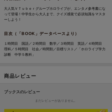
巻頭特集：メンバー紹介ページ
【参加タレント一覧】
1時間目 国語
国語の先生役：ときのそら
大人気ＶＴｕｂｅｒグループホロライブが、エンタメ参考書にな
2時間目 数学
数学の先生役：天音かなた
って登場！中学生から大人まで、クイズ感覚で必須知識をマスタ
3時間目 英語
英語の先生役：鷹嶺ルイ
ーしよう！
4時間目 理科
理科の先生役：桃鈴ねね
5時間目 社会
社会の先生役：AZKi
目次（「BOOK」データベースより）
生徒役：大空スバル
※誌面の内容は『ホロライブ学力診断 中学5教科 Special Edit
生徒役：さくらみこ
１時間目 国語／２時間目 数学／３時間目 英語／４時間目
ion【特別版】』（ISBN：978-4-05-305944-4）と同一です。
生徒役：星街すいせい
理科／５時間目 社会／時間割／目標リスト／「ホロライブ学力
※カバー両面デザイン、ノートデザインが特別版と違うデザイン
生徒役：白銀ノエル
診断 中学５教科」
になっています。
解説サポート役：白上フブキ
※特別版限定の「巻末スペシャルコンテンツ」ページは通常版に
解説サポート役：博衣こより
はつきません。
【目次】
商品レビュー
巻頭特集：メンバー紹介ページ
1時間目 国語
2時間目 数学
ブックスのレビュー
3時間目 英語
まだレビューがありません。
4時間目 理科
5時間目 社会