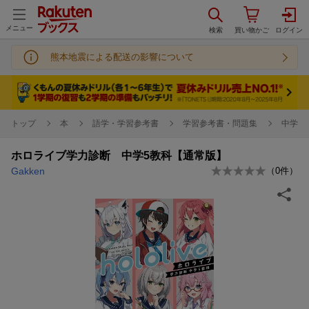
メニュー
熊本地震による配送の影響について
トップ
本
語学・学習参考書
学習参考書・問題集
中学校
ホロライブ学力診断 中学5教科【通常版】
Gakken
（
0
件）