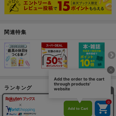
※誌面の内容は『ホロライブ学力診断 中学5教科 Special Edit
ion【特別版】』（ISBN：978-4-05-305944-4）と同一です。
※カバー両面デザイン、ノートデザインが特別版と違うデザイン
になっています。
※特別版限定の「巻末スペシャルコンテンツ」ページは通常版に
関連特集
はつきません。
ランキング
総合
本