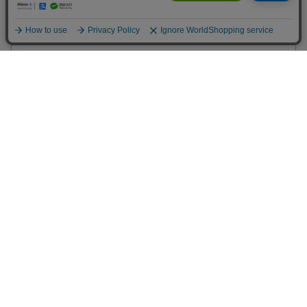
語学・学習参考書
学習参考書・問題集
中学校
買い物かご
お気に入り
閲覧履歴
購入履歴
クーポン
楽天ブックスとは？
ヘルプ
お問い合わせ
ご意見・ご要望