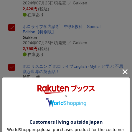
2024年07月25日頃発売
／ Gakken
2,420
円
(税込)
在庫あり
ホロライブ学力診断 中学5教科 Special
Edition【特別版】
Gakken
2024年07月25日頃発売
／ Gakken
2,750
円
(税込)
在庫あり
ホロリスニング ホロライブEnglish -Myth- と学ぶ 不思
議な世界の英会話！
塗田 一帆
2023年09月29日発売
／ 一迅社
2,530
円
(税込)
在庫あり
7,700
円
合計
（税込）
3点とも買い物かごに入れる