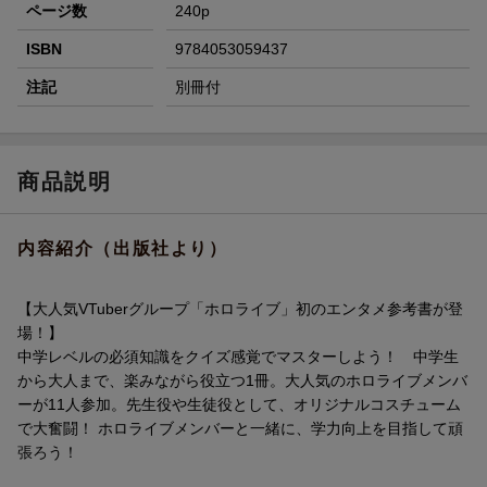
ページ数
240p
ISBN
9784053059437
注記
別冊付
商品説明
内容紹介（出版社より）
【大人気VTuberグループ「ホロライブ」初のエンタメ参考書が登
場！】
中学レベルの必須知識をクイズ感覚でマスターしよう！ 中学生
から大人まで、楽みながら役立つ1冊。大人気のホロライブメンバ
ーが11人参加。先生役や生徒役として、オリジナルコスチューム
で大奮闘！ ホロライブメンバーと一緒に、学力向上を目指して頑
張ろう！