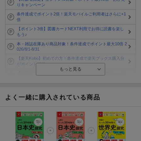
りキャンペーン
条件達成でポイント2倍！楽天モバイルご利用者はさらに+1
倍
【ポイント3倍】図書カードNEXT利用でお得に読書を楽し
もう♪
本・雑誌在庫あり商品対象！条件達成でポイント最大10倍 2
026/8/1-8/31
【楽天Kobo】初めての方！条件達成で楽天ブックス購入分
がポイント20倍
【楽天モバイルご利用者限定】条件達成で100万ポイント山
分け！
【Rakuten Fashion×楽天ブックス】条件達成で10万ポイン
ト山分け
よく一緒に購入されている商品
【スタンプカード】楽天ポイントもらえる＆抽選で豪華景品
が当たる！
エントリー＆3,000円以上購入で無料データSIM（3GB/月プ
ラン）が当たる！
楽天モバイル紹介キャンペーンの拡散で300円OFFクーポン
進呈