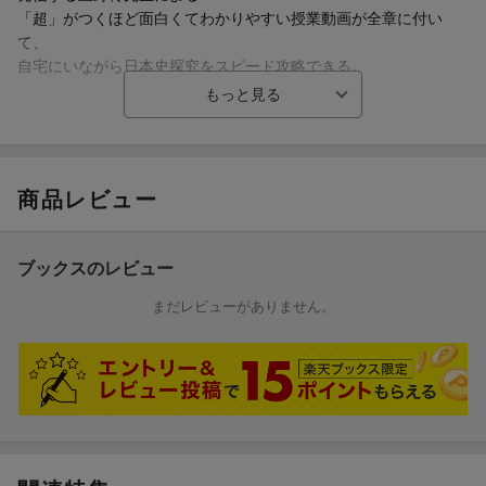
「超」がつくほど面白くてわかりやすい授業動画が全章に付い
て、
自宅にいながら日本史探究をスピード攻略できる。
………………………………………………………………………………
●本書の基本構成●
商品レビュー
STEP1 要点整理
講義の要点をコンパクトに整理して掲載。
ブックスのレビュー
STEP2 講義
日本史探究を講義調の文章で徹底的にわかりやすく解説。
まだレビューがありません。
二次元コードから著者の上野柊先生による授業動画にもアクセス
でき、
スマホでいつでもどこでも何度でも授業が受けられる。
STEP3 ミニブック
覚えておきたい重要知識をチェック。