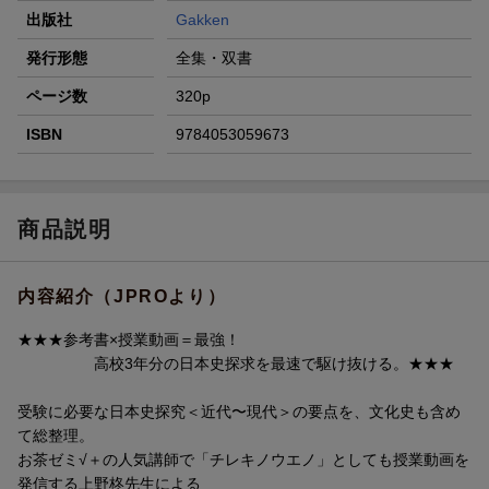
出版社
Gakken
発行形態
全集・双書
ページ数
320p
ISBN
9784053059673
商品説明
内容紹介（JPROより）
★★★参考書×授業動画＝最強！
高校3年分の日本史探求を最速で駆け抜ける。★★★
受験に必要な日本史探究＜近代〜現代＞の要点を、文化史も含め
て総整理。
お茶ゼミ√＋の人気講師で「チレキノウエノ」としても授業動画を
発信する上野柊先生による