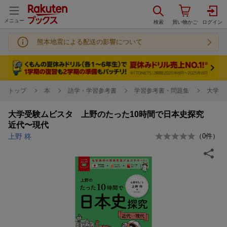
メニュー
熊本地震による配送の影響について
トップ
本
語学・学習参考書
学習参考書・問題集
大学受
大学受験ムビスタ 上野のたった10時間で日本史探究
近代〜現代
上野 柊
（
0
件）