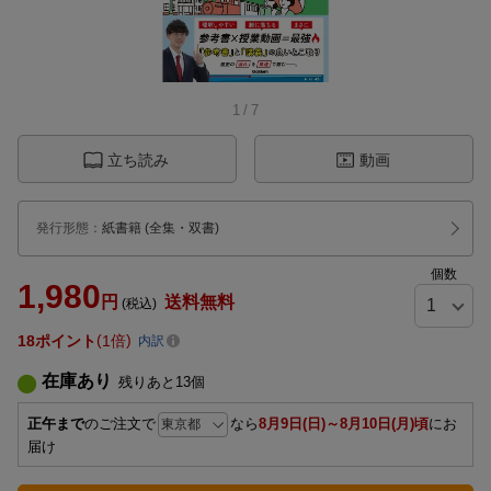
1
/
7
立ち読み
動画
発行形態
：
紙書籍
(全集・双書)
個数
1,980
円
送料無料
(税込)
18
ポイント
1倍
内訳
在庫あり
残りあと
13
個
正午まで
のご注文で
なら
8月9日(日)～8月10日(月)頃
にお
届け