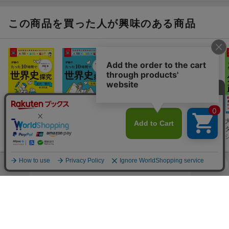
お茶ゼミ√＋日本史・地理講師、上野先生による、「超」がつくほ
探究 世界地誌
史探究 古代〜
探究 系統地理
ど面白くてわかりやすい授業動画が、学習を完全サポート。白熱
近世
この商品を買った人が興味のある商品
の授業で、絶対に挫折させない。?
?
?ミニブック?
大学入試に立ち向かうために覚えておきたい重要知識を集めたツ
ール。本書から取り外して持ち運べるので、スキマ時間でどこで
も復習することが可能。?
………………………………………………………………………………
大学受験ムビス
大学受験ムビス
山川セレクト
山川日本史ナビ
理解しやすい参考書 、腑に落ちる授業動画。
タ 伊藤のたっ
タ 伊藤のたっ
大学入試精選問
2
参考書と講義の良いとこ取り！
た10時間で世界
伊藤 敏
た10時間で世界
伊藤 敏
題集 日本史
梶原 崇史
太田尾 智之
史探究 近代〜
史探究 古代〜
現代＋文化史
近世
(1件)
膨大な日本史探究の知識も、この本でなら、スピード攻略でき
る。
ーー新時代の受験参考書でその手に合格をつかめ！
ランキング
………………………………………………………………………………
総合
※ご注意※?