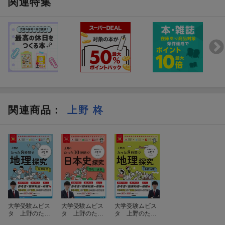
関連特集
※本書の巻頭に付属している「日本史探求＜古代〜近世＞どこで
もミニブック」では、覚えておきたい重要知識を、図解や年表形
式で分かりやすくまとめました。
………………………………………………………………………………
STEPに沿って学習を進めれば、
日本史の流れが着実に身につく！
………………………………………………………………………………
関連商品
：
上野 柊
●本書の特徴●
?参考書?
丁寧な解説とスモールステップ式の3つの手順に沿った学習を積む
ことで、?
1要点が理解できる?
2重要事項を暗記するまで、確実に導く?
?
大学受験ムビス
大学受験ムビス
大学受験ムビス
タ 上野のたっ
タ 上野のたっ
タ 上野のたっ
?授業動画?
た8時間で地理
た10時間で日本
た8時間で地理