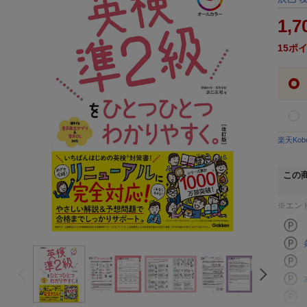
1,7
15
ポ
楽天Ko
この
※エン