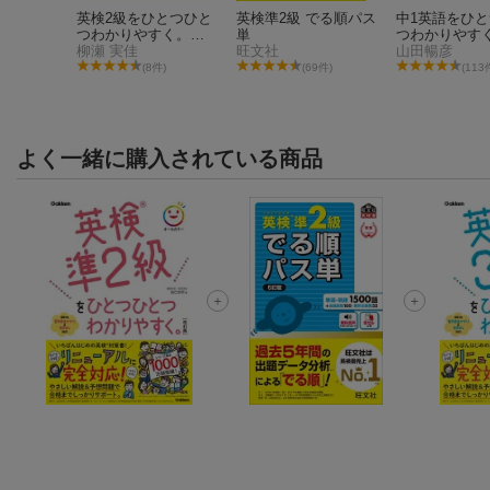
検®準2
英検2級をひとつひと
英検準2級 でる順パス
中1英語をひ
ィング完
つわかりやすく。改
単
つわかりやす
ジャパンタイムズ出版 英語出版編集部＆ロゴポート
訂版
柳瀬 実佳
旺文社
訂版
山田暢彦
件)
(8件)
(69件)
(113
よく一緒に購入されている商品