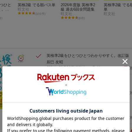
とつひと
英検2級 でる順パス単
2026年度版 英検準2
英検準2級 でる
く。改
旺文社
級 過去6回全問題集
単
旺文社
旺文社
(101件)
件)
(6件)
英検準2級をひとつひとつわかりやすく。改訂版
辰巳 友昭
2024年08月29日頃発売
／ Gakken
1,705
円
(
英検準2級 でる順パス単
旺文社
2021年06月29日頃発売
／ 旺文社
1,375
円
(
英検3級をひとつひとつわかりやすく。改訂版
山田 暢彦
2024年08月29日頃発売
／ Gakken
1,595
円
(
4,
合計