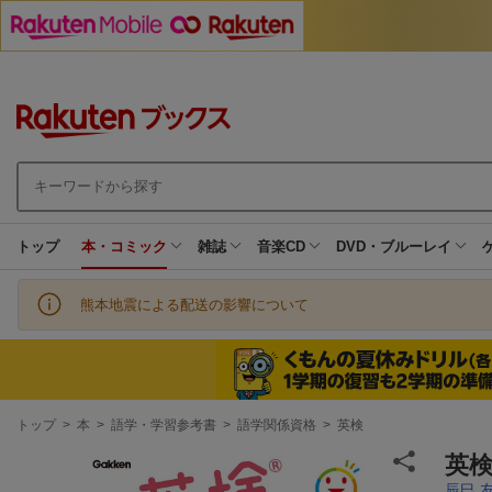
トップ
本・コミック
雑誌
音楽CD
DVD・ブルーレイ
熊本地震による配送の影響について
現
トップ
>
本
>
語学・学習参考書
>
語学関係資格
>
英検
在
地
英
辰巳 