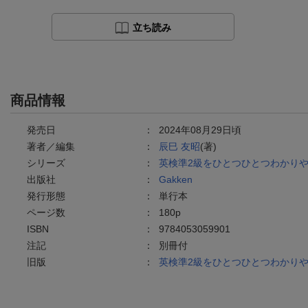
立ち読み
商品情報
発売日
：
2024年08月29日頃
著者／編集
：
辰巳 友昭
(著)
シリーズ
：
英検準2級をひとつひとつわかり
出版社
：
Gakken
発行形態
：
単行本
ページ数
：
180p
ISBN
：
9784053059901
注記
：
別冊付
旧版
：
英検準2級をひとつひとつわかり