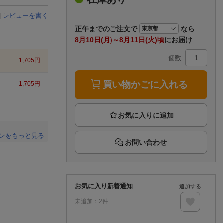
楽天チケット
エンタメニュース
|
レビューを書く
推し楽
正午まで
のご注文で
なら
8月10日(月)～8月11日(火)頃
にお届け
個数
1,705
円
買い物かごに入れる
1,705
円
ンをもっと見る
お問い合わせ
。
お気に入り新着通知
追加する
未追加：
2
件