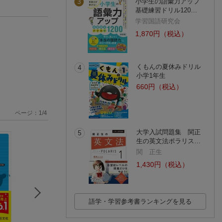
小学生の語彙力アップ
3
基礎練習ドリル120…
学習国語研究会
1,870円（税込）
くもんの夏休みドリル
4
小学1年生
660円（税込）
ページ：
1
/
4
大学入試問題集 関正
5
生の英文法ポラリス…
関 正生
1,430円（税込）
語学・学習参考書ランキングを見る