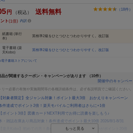
05
（
18
件）
送料無料
円
（税込）
イント
1倍
内訳
紙書籍
(単行
英検準2級をひとつひとつわかりやすく。改訂版
本)
電子書籍
(楽
英検準2級をひとつひとつわかりやすく。改訂版
天Kobo)
bo電子書籍ストアについて
商品が関連するクーポン・キャンペーンがあります
（10件）
開催中のキャンペー
トリー必要の有無や実施期間等の各種詳細条件は、必ず各説明頁でご確認ください
【対象者限定】全ジャンル対象！ポイント最大3倍 おかえりキャンペーン
条件達成でポイント2倍！楽天モバイルご利用者はさらに+1倍
【ポイント3倍】図書カードNEXT利用でお得に読書を楽しもう♪
本・雑誌在庫あり商品対象！条件達成でポイント最大10倍 2026/8/1-8/31
【楽天Kobo】初めての方！条件達成で楽天ブックス購入分がポイント20倍