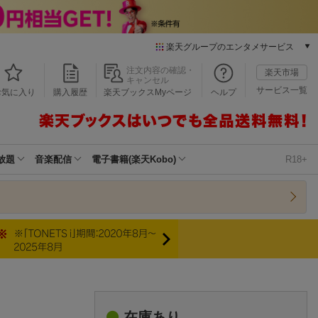
楽天グループのエンタメサービス
本/ゲーム/CD/DVD
注文内容の確認・
楽天市場
キャンセル
楽天ブックス
サービス一覧
お気に入り
購入履歴
楽天ブックスMyページ
ヘルプ
電子書籍
楽天Kobo
雑誌読み放題
楽天マガジン
放題
音楽配信
電子書籍(楽天Kobo)
R18+
音楽配信
楽天ミュージック
動画配信
楽天TV
動画配信ガイド
Rakuten PLAY
無料テレビ
Rチャンネル
チケット
在庫あり