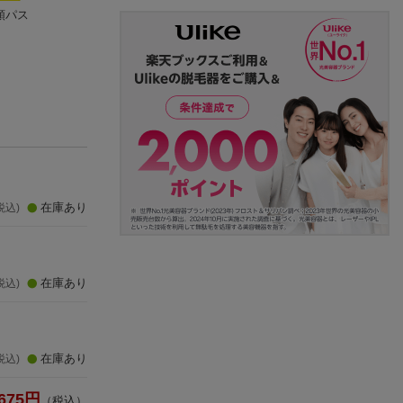
順パス
中2英語をひとつひと
英検準2級英単語をひ
英検3級をひとつ
つわかりやすく。改
とつひとつわかりや
つわかりやすく。
訂版
山田暢彦
すく。
Gakken
訂版
山田 暢彦
(36件)
(22件)
在庫あり
税込)
在庫あり
税込)
在庫あり
税込)
675
円
（税込）