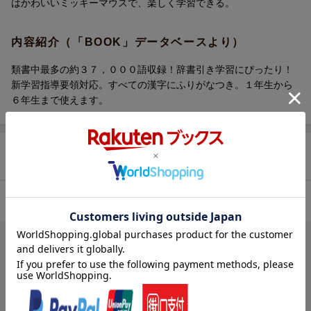
はかわいいミッキーマウスで、楽しく学習できる。
内容紹介（「BOOK」データベースより）
類書中最多の約３７，０００語収録！辞書引き学習にぴったり！
新学習指導要領対応。すべての漢字にふりがなつき。１年生から
６年生まで使えます。
商品レビュー（13件）
4.62
総合評価：
ブックスのレビュー（13件）
1人
が次のレビューを参考になったと評価しています
投稿日：2015年07月13日
5
評価：