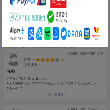
購入者さん
(無題)
ミッキーとかわいく、子供もテンション上げつつ触れているようで
す。柔らかく引きやすいようです。あかさたな・・・のところにミ
ッキーのイラストが印刷されていますが、中は特になく勉強の邪魔
になることもなさそうです。
もっと見る
1人
が次のレビューを参考になったと評価しています
投稿日：2014年05月12日
4
評価：
niiiiiinjiiiiin
(無題)
デザインで購入したもよう。
みんな学校指定？のやつだからかぶらなくて気に入ったみたい。
かわいいね。
私の時代にもあったらな。
もっと見る
勉強もっと頑張れたのにｗｗｗ
投稿日：2015年04月15日