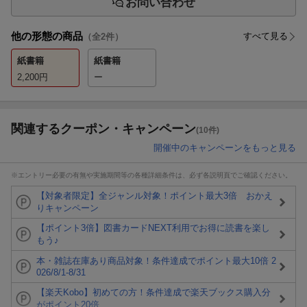
お問い合わせ
他の形態の商品
すべて見る
（全
2
件）
紙書籍
紙書籍
2,200
円
ー
関連するクーポン・キャンペーン
(10件)
開催中のキャンペーンをもっと見る
※エントリー必要の有無や実施期間等の各種詳細条件は、必ず各説明頁でご確認ください。
【対象者限定】全ジャンル対象！ポイント最大3倍 おかえ
りキャンペーン
【ポイント3倍】図書カードNEXT利用でお得に読書を楽し
もう♪
本・雑誌在庫あり商品対象！条件達成でポイント最大10倍 2
026/8/1-8/31
【楽天Kobo】初めての方！条件達成で楽天ブックス購入分
がポイント20倍