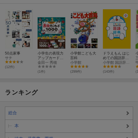
50点家事
小学生の表現力
小学館こども大
ドラえもん はじ
サチ
アップカード10
百科
めての国語辞典
00
金田一 秀穂
小学館
第2版
小学館 国語辞典編集部
(12件)
(1件)
(299件)
(143件)
(
ランキング
総合
本