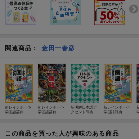
関連商品
：
金田一春彦
新レインボー小
新レインボー小
新明解日本語ア
新レインボー小
学国語辞典 改
学国語辞典 改
クセント辞典
学国語辞典 改
訂第7版 小型
訂第7版 小型
第2版 新装版
訂第7版 ワイ
版（オールカラ
版 最強王図鑑
ド版（オールカ
ー）
エディション
ラー）
（オールカラ
この商品を買った人が興味のある商品
ー）