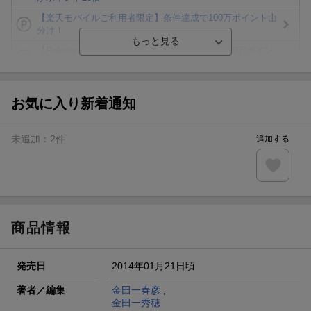
【楽天モバイルご利用者限定】条件達成で100万ポイント山
分け！
【Rakuten Fashion×楽天ブックス】条件達成で10万ポイン
ト山分け
【スタンプカード】楽天ポイントもらえる＆抽選で豪華景品
が当たる！
お気に入り新着通知
エントリー＆3,000円以上購入で無料データSIM（3GB/月プ
ラン）が当たる！
未追加：
2
件
追加する
楽天モバイル紹介キャンペーンの拡散で300円OFFクーポン
進呈
条件達成で楽天限定・宝塚歌劇 宙組貸切公演ペアチケット
が当たる
商品情報
発売日
2014年01月21日頃
著者／編集
金田一春彦
,
金田一秀穂