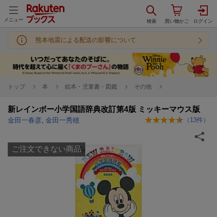
メニュー
熊本地震による配送の影響について
トップ
本
絵本・児童書・図鑑
その他
新レインボー小学国語辞典改訂第4版 ミッキーマウス版
金田一春彦
,
金田一秀穂
（
13
件）
ご注文できない商品