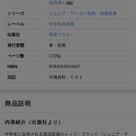
永田博人
(編)
シリーズ
ジュニア・アンカー英和・和英辞典
レーベル
中学生向辞典
出版社
学研プラス
発行形態
事・辞典
ページ数
1728p
ISBN
9784053043047
注記
付属資料：ＣＤ１
商品説明
内容紹介（出版社より）
中学生に支持される英語辞典のトップ・ブランド『ジュニア・ア