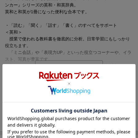
ンカー』シリーズの英和・和英辞典。
英和と和英が1冊になった便利な合本です。
・「読む」「聞く」「話す」「書く」のすべてをサポート
＜英和＞
授業で使われる教科書を徹底的に分析。日常学習にもしっかり
役立ちます。
「ミニ会話」や「表現力UP」といった役立つコーナーや、イラ
スト、写真が豊富です。
英検(5級〜準2級)に出る単語にアイコンを新設。英検対策に役
立ちます。
さらに、英語の発音や日常英会話がわかる音声CDつき。
内容紹介（JPROより）
<和英＞
注目の英語教育法、CLIL(クリル)のコンセプトに触れられるコ
新指導要領準拠の教科書にぴったり。英和・和英が一冊になった
ーナーを新設。伝えたいことを英語で表現したいときに強い味方
便利な合本。最新語や口語表現を採録した第6版。要点がよくまと
になってくれます。
められた面白いかこみ記事やイラスト・図版が豊富で、引くのが
中学生の日常生活レベルに合った身近な例文が豊富。
楽しくなる要素満載。充実の口絵とCDつき。
基本表現をパターン化して示してあるので、英語で書いたり話
したりするときに、適切な表現をすぐに見つけられてとても便利