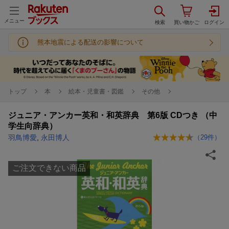
メニュー
熊本地震による配送の影響について
トップ
本
絵本・児童書・図鑑
その他
ジュニア・アンカー英和・和英辞典 第6版 CDつき （中
学生向辞典）
羽鳥博愛
,
永田博人
（
29
件）
ご注文できない商品