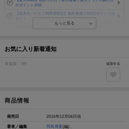
がポイント20倍
【楽天モバイルご利用者限定】条件達成で100万ポイント山
分け！
【Rakuten Fashion×楽天ブックス】条件達成で10万ポイン
ト山分け
【スタンプカード】楽天ポイントもらえる＆抽選で豪華景品
が当たる！
お気に入り新着通知
エントリー＆3,000円以上購入で無料データSIM（3GB/月プ
ラン）が当たる！
未追加：
3
件
追加する
楽天モバイル紹介キャンペーンの拡散で300円OFFクーポン
進呈
条件達成で楽天限定・宝塚歌劇 宙組貸切公演ペアチケット
が当たる
商品情報
発売日
2016年12月06日頃
著者／編集
羽鳥博愛
(編) ,