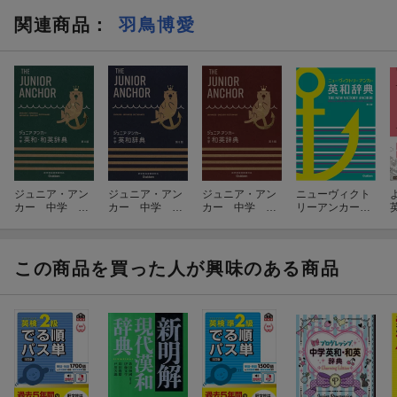
関連商品
：
羽鳥博愛
ジュニア・アン
ジュニア・アン
ジュニア・アン
ニューヴィクト
カー 中学 英
カー 中学 英
カー 中学 和
リーアンカー英
和・和英辞典
和辞典 第8版
英辞典 第8版
和辞典 第4版
第8版
この商品を買った人が興味のある商品