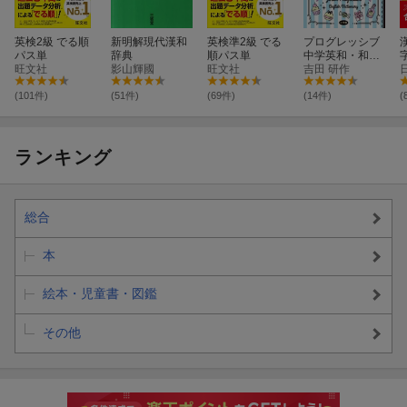
英検2級 でる順
新明解現代漢和
英検準2級 でる
プログレッシブ
パス単
辞典
順パス単
中学英和・和英
旺文社
影山輝國
旺文社
辞典 Charming
吉田 研作
Edition
(101件)
(51件)
(69件)
(14件)
(
ランキング
総合
本
絵本・児童書・図鑑
その他