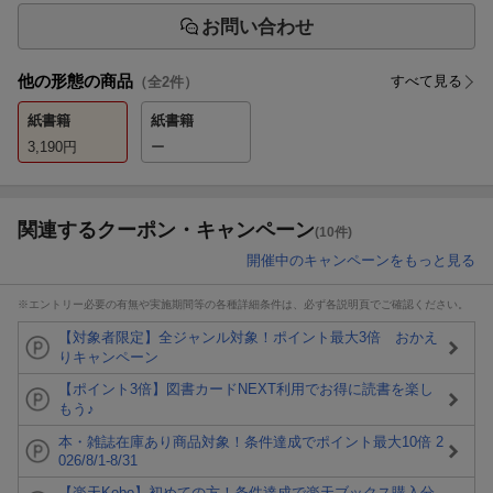
お問い合わせ
他の形態の商品
すべて見る
（全
2
件）
紙書籍
紙書籍
3,190
円
ー
関連するクーポン・キャンペーン
(10件)
開催中のキャンペーンをもっと見る
※エントリー必要の有無や実施期間等の各種詳細条件は、必ず各説明頁でご確認ください。
【対象者限定】全ジャンル対象！ポイント最大3倍 おかえ
りキャンペーン
【ポイント3倍】図書カードNEXT利用でお得に読書を楽し
もう♪
本・雑誌在庫あり商品対象！条件達成でポイント最大10倍 2
026/8/1-8/31
【楽天Kobo】初めての方！条件達成で楽天ブックス購入分