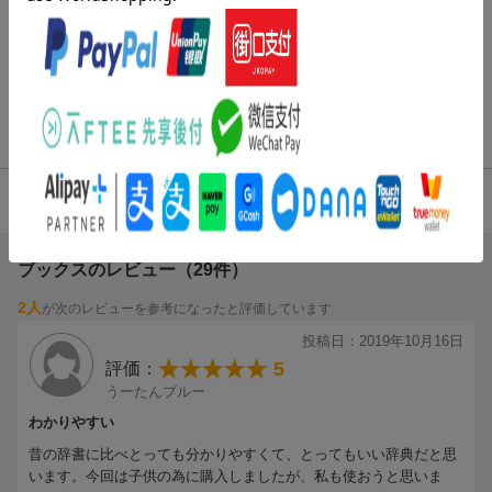
です。
変化する社会状況に合わせた語彙を収録。
＜オールカラー口絵＞
[広告]
イラストを見ながら単語が覚えられるコーナーや、役に立つ基
本フレーズ、ホームステイ英会話、日本を英語で紹介する表現、
商品レビュー（29件）
トラベル英語、メールの書き方などの情報が充実。
4.83
総合評価：
ブックスのレビュー（29件）
2人
が次のレビューを参考になったと評価しています
投稿日：2019年10月16日
5
評価：
うーたんブルー
わかりやすい
昔の辞書に比べとっても分かりやすくて、とってもいい辞典だと思
います。今回は子供の為に購入しましたが、私も使おうと思いま