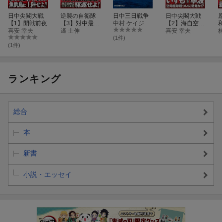
日中尖閣大戦
逆襲の自衛隊
日中三日戦争
日中尖閣大戦
【1】開戦前夜
【3】対中最終
中村 ケイジ
【2】海自空母
喜安 幸夫
決戦！
遙 士伸
艦隊出動！
喜安 幸夫
(1件)
(1件)
ランキング
総合
本
新書
小説・エッセイ