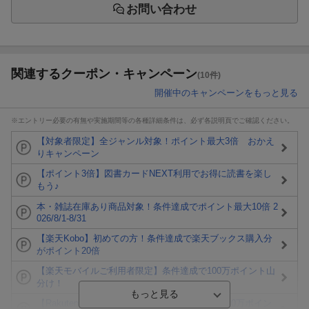
お問い合わせ
関連するクーポン・キャンペーン
(10件)
開催中のキャンペーンをもっと見る
※エントリー必要の有無や実施期間等の各種詳細条件は、必ず各説明頁でご確認ください。
【対象者限定】全ジャンル対象！ポイント最大3倍 おかえ
りキャンペーン
【ポイント3倍】図書カードNEXT利用でお得に読書を楽し
もう♪
本・雑誌在庫あり商品対象！条件達成でポイント最大10倍 2
026/8/1-8/31
【楽天Kobo】初めての方！条件達成で楽天ブックス購入分
がポイント20倍
【楽天モバイルご利用者限定】条件達成で100万ポイント山
分け！
【Rakuten Fashion×楽天ブックス】条件達成で10万ポイン