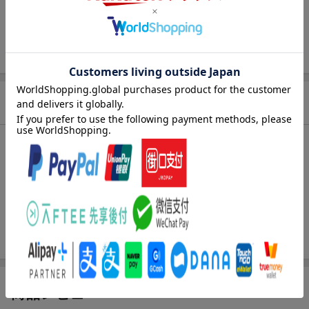
ページ数
221p
ISBN
9784054007185
商品説明
内容紹介（「BOOK」データベースより）
昭和２０年７月、世界最大最強の戦力をもって、米軍の沖縄進攻
最終作戦が開始された。作戦最大の障害、２隻のモンスター「紀
伊」「尾張」に仕掛けられる幾重もの罠！後がない日本軍に勝機
はあるのか！？…そして、大鑑巨砲対航空主兵の戦いが迎える
「ある結末」とは。
商品レビュー