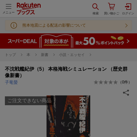
メニュー
熊本地震による配送の影響について
トップ
本
新書
小説・エッセイ
不沈戦艦紀伊（5） 本格海戦シミュレーション （歴史群
像新書）
子竜螢
（
0
件）
ご注文できない商品