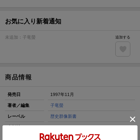
ト山分け
【スタンプカード】楽天ポイントもらえる＆抽選で豪華景品
が当たる！
お気に入り新着通知
楽天モバイル紹介キャンペーンの拡散で300円OFFクーポン
進呈
未追加：
子竜螢
追加する
条件達成で楽天限定・宝塚歌劇 宙組貸切公演ペアチケット
が当たる
エントリー＆条件達成で『鬼滅の刃』オリジナルきんちゃく
袋が当たる！
商品情報
発売日
1997年11月
著者／編集
子竜螢
レーベル
歴史群像新書
出版社
Gakken
発行形態
新書