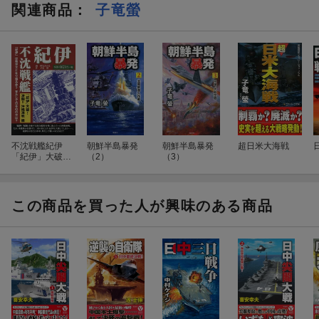
関連商品
：
子竜螢
不沈戦艦紀伊
朝鮮半島暴発
朝鮮半島暴発
超日米大海戦
「紀伊」大破！
（2）
（3）
激闘！！沖縄海
戦編
この商品を買った人が興味のある商品