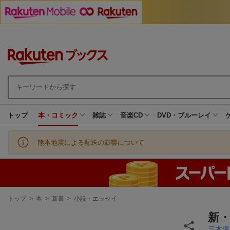
トップ
本・コミック
雑誌
音楽CD
DVD・ブルーレイ
熊本地震による配送の影響について
現
トップ
>
本
>
新書
>
小説・エッセイ
在
地
新
三木原