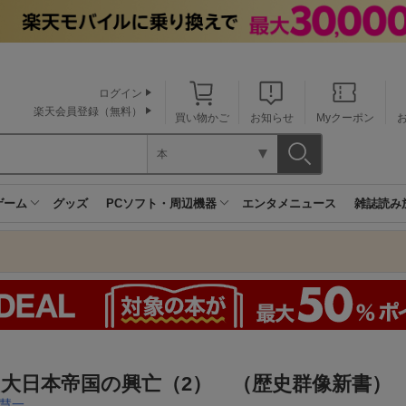
ログイン
楽天会員登録（無料）
買い物かご
お知らせ
Myクーポン
本
ゲーム
グッズ
PCソフト・周辺機器
エンタメニュース
雑誌読み
・大日本帝国の興亡（2） （歴史群像新書）
慧一