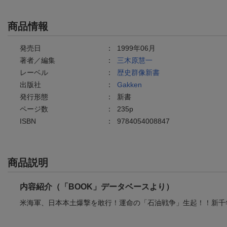
商品情報
発売日
：
1999年06月
著者／編集
：
三木原慧一
レーベル
：
歴史群像新書
出版社
：
Gakken
発行形態
：
新書
ページ数
：
235p
ISBN
：
9784054008847
商品説明
内容紹介（「BOOK」データベースより）
米海軍、日本本土爆撃を敢行！運命の「石油戦争」生起！！新千