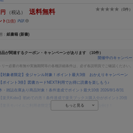
（
0
件）
送料無料
円
（税込）
ント
1倍
内訳
態
：
紙書籍
(新書)
商品が関連するクーポン・キャンペーンがあります
（10件）
開催中のキャンペー
トリー必要の有無や実施期間等の各種詳細条件は、必ず各説明頁でご確認ください
【対象者限定】全ジャンル対象！ポイント最大3倍 おかえりキャンペーン
【ポイント3倍】図書カードNEXT利用でお得に読書を楽しもう♪
本・雑誌在庫あり商品対象！条件達成でポイント最大10倍 2026/8/1-8/31
【楽天Kobo】初めての方！条件達成で楽天ブックス購入分がポイント20倍
【楽天モバイルご利用者限定】条件達成で100万ポイント山分け！
【Rakuten Fashion×楽天ブックス】条件達成で10万ポイント山分け
【スタンプカード】楽天ポイントもらえる＆抽選で豪華景品が当たる！
エントリー＆3,000円以上購入で無料データSIM（3GB/月プラン）が当たる！