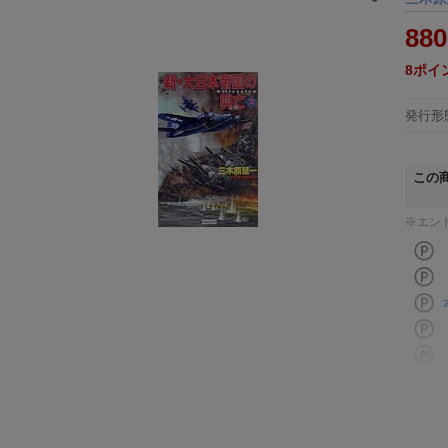
880
8
ポイ
発行形
この
※エン