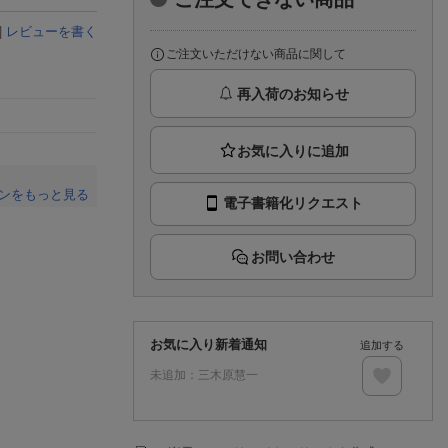
楽天チケット
エンタメニュース
|
レビューを書く
推し楽
ご注文いただけない商品に関して
再入荷のお知らせ
ンをもっと見る
電子書籍化リクエスト
。
お問い合わせ
お気に入り新着通知
追加する
未追加：
三木原慧一