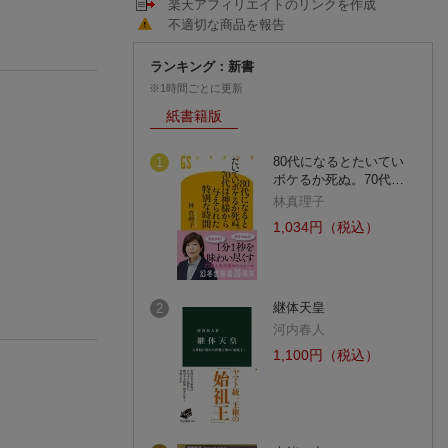
楽天アフィリエイトのリンクを作成
不適切な商品を報告
ランキング：新書
※1時間ごとに更新
紙書籍版
80代になるとたいてい
1
ボケるか死ぬ。70代…
林真理子
1,034円（税込）
継体天皇
2
河内春人
1,100円（税込）