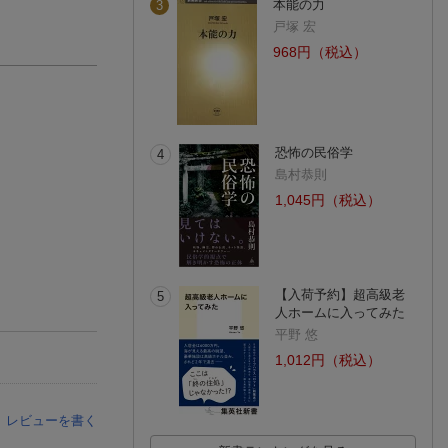
本能の力
3
戸塚 宏
968円（税込）
恐怖の民俗学
4
島村恭則
1,045円（税込）
【入荷予約】超高級老
5
人ホームに入ってみた
平野 悠
1,012円（税込）
レビューを書く