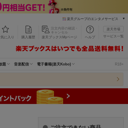
楽天グループのエンタメサービス
本/ゲーム/CD/DVD
注文内容の確認・
楽天市場
キャンセル
楽天ブックス
サービス一覧
お気に入り
購入履歴
楽天ブックスMyページ
ヘルプ
電子書籍
楽天Kobo
雑誌読み放題
楽天マガジン
放題
音楽配信
電子書籍(楽天Kobo)
R18+
音楽配信
楽天ミュージック
動画配信
楽天TV
動画配信ガイド
Rakuten PLAY
無料テレビ
Rチャンネル
チケット
ご注文できない商品