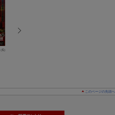
（6）
超弩級空母大和（7）
超弩級空母大和（8）
新・大日本帝国の
）
（歴史群像新書）
（歴史群像新書）
亡（1）
（歴史群
奥田誠治
奥田誠治
書）
三木原慧一
このページの先頭へ