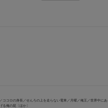
【Rakuten Fashion×楽天ブックス】条件達成で10万ポイント山分け
【スタンプカード】楽天ポイントもらえる＆抽選で豪華景品が当たる！
エントリー＆3,000円以上購入で無料データSIM（3GB/月プラン）が当たる！
楽天モバイル紹介キャンペーンの拡散で300円OFFクーポン進呈
条件達成で楽天限定・宝塚歌劇 宙組貸切公演ペアチケットが当たる
／ココロの身長／せんろの上を走らない電車／月曜／俺王／世界中にあ
げる俺の屁〔ほか〕