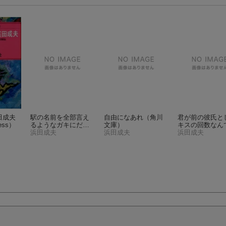
田成夫
駅の名前を全部言え
自由になあれ
（角川
君が前の彼氏と
ess）
るようなガキにだけ
文庫）
キスの回数なん
は死んでもなりたく
浜田成夫
浜田成夫
が3日でぬいて
浜田成夫
ない
（角川文庫）
（角川文庫）