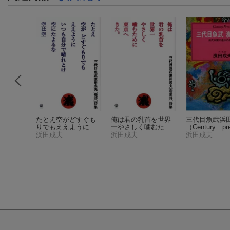
十一俺
たとえ空がどすぐも
俺は君の乳首を世界
三代目魚武浜
りでもええようにい
一やさしく噛むため
（Century pr
つも自分で晴れとけ
浜田成夫
に東京へきた。
浜田成夫
浜田成夫
空にたよるな空は空