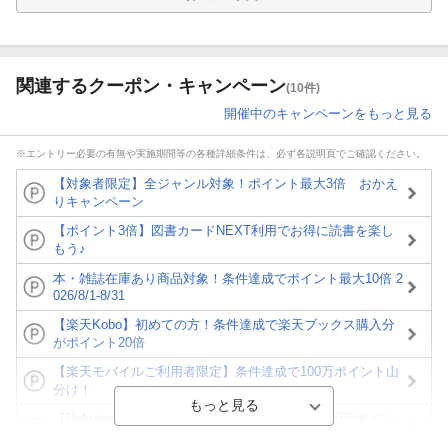
関連するクーポン・キャンペーン
(10件)
開催中のキャンペーンをもっと見る
※エントリー必要の有無や実施期間等の各種詳細条件は、必ず各説明頁でご確認ください。
【対象者限定】全ジャンル対象！ポイント最大3倍 おかえ
りキャンペーン
【ポイント3倍】図書カードNEXT利用でお得に読書を楽し
もう♪
本・雑誌在庫あり商品対象！条件達成でポイント最大10倍 2
026/8/1-8/31
【楽天Kobo】初めての方！条件達成で楽天ブックス購入分
がポイント20倍
【楽天モバイルご利用者限定】条件達成で100万ポイント山
分け！
【Rakuten Fashion×楽天ブックス】条件達成で10万ポイン
ト山分け