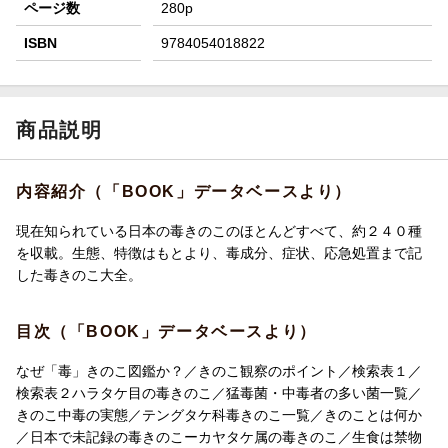
ページ数
280p
ISBN
9784054018822
商品説明
内容紹介（「BOOK」データベースより）
現在知られている日本の毒きのこのほとんどすべて、約２４０種
を収載。生態、特徴はもとより、毒成分、症状、応急処置まで記
した毒きのこ大全。
目次（「BOOK」データベースより）
なぜ「毒」きのこ図鑑か？／きのこ観察のポイント／検索表１／
検索表２ハラタケ目の毒きのこ／猛毒菌・中毒者の多い菌一覧／
きのこ中毒の実態／テングタケ科毒きのこ一覧／きのことは何か
／日本で未記録の毒きのこーカヤタケ属の毒きのこ／生食は禁物