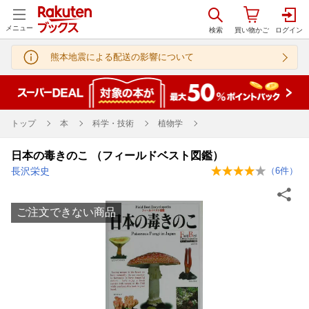
メニュー
熊本地震による配送の影響について
トップ
本
科学・技術
植物学
日本の毒きのこ （フィールドベスト図鑑）
長沢栄史
（
6
件）
ご注文できない商品