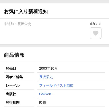
【スタンプカード】楽天ポイントもらえる＆抽選で豪華景品
が当たる！
お気に入り新着通知
エントリー＆3,000円以上購入で無料データSIM（3GB/月プ
ラン）が当たる！
未追加：
長沢栄史
追加する
楽天モバイル紹介キャンペーンの拡散で300円OFFクーポン
進呈
条件達成で楽天限定・宝塚歌劇 宙組貸切公演ペアチケット
が当たる
商品情報
発売日
2003年10月
著者／編集
長沢栄史
レーベル
フィールドベスト図鑑
出版社
Gakken
発行形態
図鑑