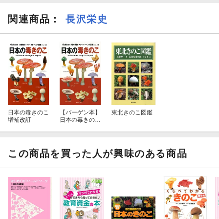
関連商品
：
長沢栄史
日本の毒きのこ
【バーゲン本】
東北きのこ図鑑
増補改訂
日本の毒きの
こ 増補改訂ー
フィールドベス
ト図鑑13
この商品を買った人が興味のある商品