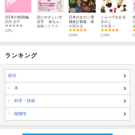
3日本の鳥類編
目にやさしい大
日本のきのこ増
くらべてわかる
武田 浩平
活字 赤ちゃん
補改訂新版 保
きのこ
ができたら知っ
保険ソクラテス編集部
今関六也
大作晃一
ておきたい 教育
(1件)
資金の本
(10件)
(11件)
(
ランキング
総合
本
科学・技術
植物学