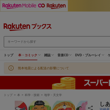
トップ
本・コミック
雑誌
音楽CD
DVD・ブルーレイ
熊本地震による配送の影響について
現
トップ
>
本
>
科学・技術
>
地学・天文学
在
地
し
岩崎眞