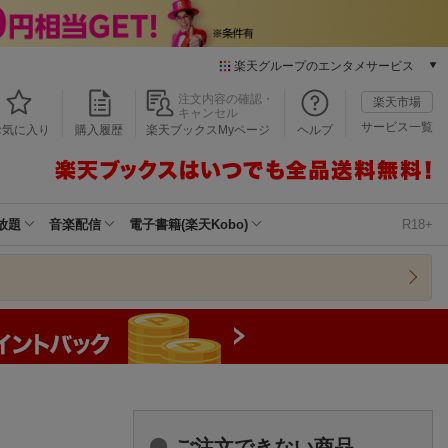
楽天グループのエンタメサービス
本/ゲーム/CD/DVD
注文内容の確認・
楽天市場
キャンセル
楽天ブックス
サービス一覧
お気に入り
購入履歴
楽天ブックスMyページ
ヘルプ
電子書籍
楽天Kobo
雑誌読み放題
楽天マガジン
放題
音楽配信
電子書籍(楽天Kobo)
R18+
音楽配信
楽天ミュージック
動画配信
楽天TV
動画配信ガイド
Rakuten PLAY
無料テレビ
Rチャンネル
チケット
ご注文できない商品