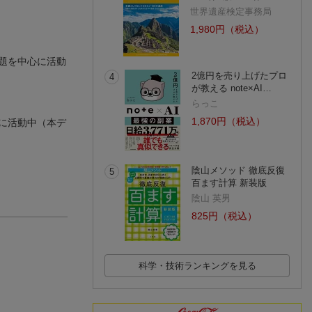
世界遺産検定事務局
1,980円（税込）
題を中心に活動
2億円を売り上げたプロ
4
が教える note×AI…
らっこ
1,870円（税込）
に活動中（本デ
陰山メソッド 徹底反復
5
百ます計算 新装版
陰山 英男
825円（税込）
科学・技術ランキングを見る