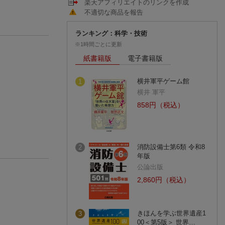
楽天アフィリエイトのリンクを作成
不適切な商品を報告
ランキング：科学・技術
※1時間ごとに更新
紙書籍版
電子書籍版
横井軍平ゲーム館
1
横井 軍平
858円（税込）
消防設備士第6類 令和8
2
年版
公論出版
2,860円（税込）
きほんを学ぶ世界遺産1
3
00＜第5版＞ 世界…