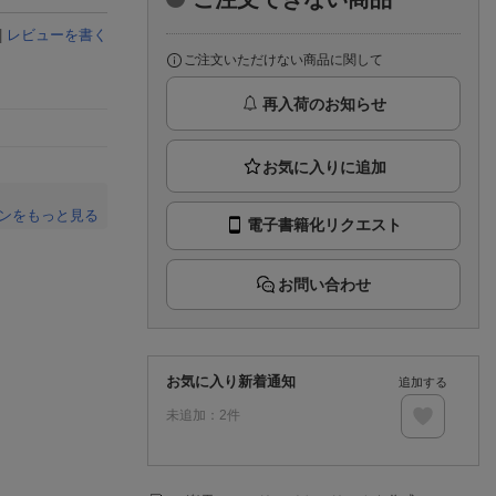
楽天チケット
エンタメニュース
|
レビューを書く
推し楽
ご注文いただけない商品に関して
再入荷のお知らせ
ンをもっと見る
電子書籍化リクエスト
。
お問い合わせ
お気に入り新着通知
追加する
未追加：
2
件