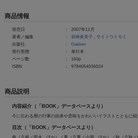
商品情報
発売日
：
2007年11月
著者／編集
：
岩崎眞美子
,
サイトウトモミ
出版社
：
Gakken
発行形態
：
単行本
ページ数
：
160p
ISBN
：
9784054036024
商品説明
内容紹介（「BOOK」データベースより）
今に伝わる暦の行事の由来や意味をかわいいイラストとともに紹
目次（「BOOK」データベースより）
春（立春／雨水 ほか）／夏（立夏／小満 ほか）／秋（立秋／