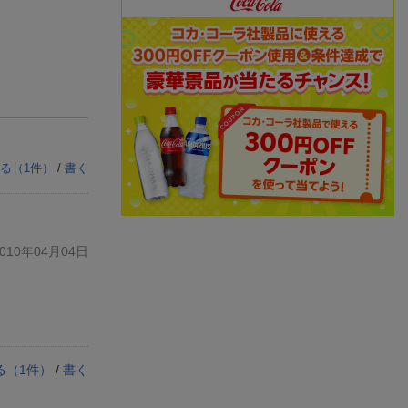
る（
1
件）
/
書く
10年04月04日
る（
1
件）
/
書く