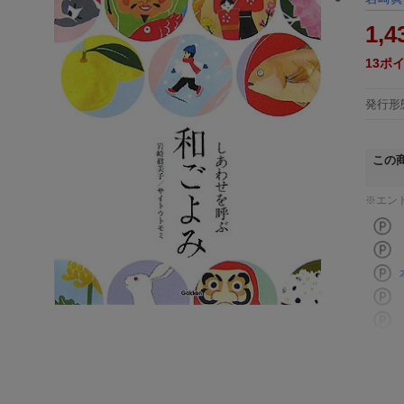
1,4
13
ポ
発行形
この
※エン