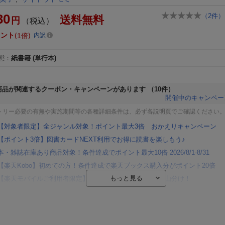
30
（
2
件）
送料無料
円
（税込）
イント
1倍
内訳
態
：
紙書籍
(単行本)
商品が関連するクーポン・キャンペーンがあります
（10件）
開催中のキャンペー
トリー必要の有無や実施期間等の各種詳細条件は、必ず各説明頁でご確認ください
【対象者限定】全ジャンル対象！ポイント最大3倍 おかえりキャンペーン
【ポイント3倍】図書カードNEXT利用でお得に読書を楽しもう♪
本・雑誌在庫あり商品対象！条件達成でポイント最大10倍 2026/8/1-8/31
【楽天Kobo】初めての方！条件達成で楽天ブックス購入分がポイント20倍
【楽天モバイルご利用者限定】条件達成で100万ポイント山分け！
【Rakuten Fashion×楽天ブックス】条件達成で10万ポイント山分け
【スタンプカード】楽天ポイントもらえる＆抽選で豪華景品が当たる！
エントリー＆3,000円以上購入で無料データSIM（3GB/月プラン）が当たる！