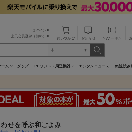
ログイン
楽天会員登録（無料）
買い物かご
お知らせ
Myクーポン
本
ゲーム
グッズ
PCソフト・周辺機器
エンタメニュース
雑誌読み
あわせを呼ぶ和ごよみ
美子
,
サイトウトモミ