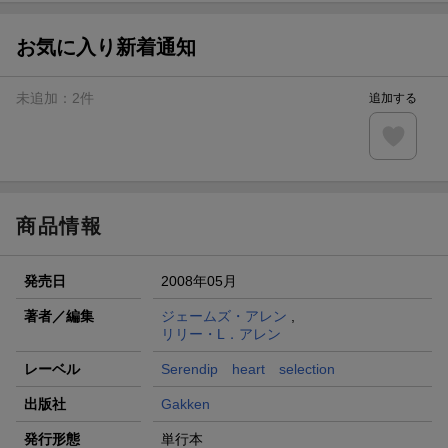
【スタンプカード】楽天ポイントもらえる＆抽選で豪華景品
が当たる！
お気に入り新着通知
エントリー＆3,000円以上購入で無料データSIM（3GB/月プ
ラン）が当たる！
未追加：
2
件
追加する
楽天モバイル紹介キャンペーンの拡散で300円OFFクーポン
進呈
条件達成で楽天限定・宝塚歌劇 宙組貸切公演ペアチケット
が当たる
商品情報
発売日
2008年05月
著者／編集
ジェームズ・アレン
,
リリー・L．アレン
レーベル
Serendip heart selection
出版社
Gakken
発行形態
単行本