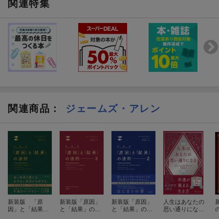
関連特集
関連商品
：
ジェームズ・アレン
新装版 「原
新装版「原因」
新装版「原因」
人生はあなたの
因」と「結果」
と「結果」の法
と「結果」の法
思い通りにな
の法則
則3
則2
る （携書26