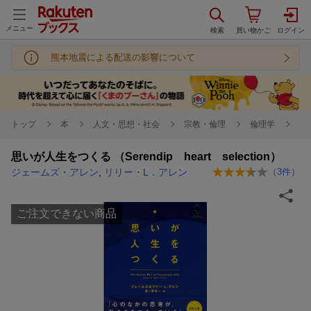
メニュー
熊本地震による配送の影響について
トップ
本
人文・思想・社会
宗教・倫理
倫理学
思いが人生をつくる （Serendip heart selection）
ジェームズ・アレン
,
リリー・L．アレン
（
3
件）
ご注文できない商品