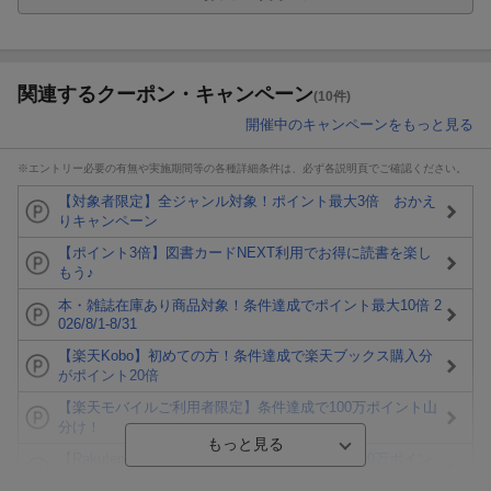
関連するクーポン・キャンペーン
(10件)
開催中のキャンペーンをもっと見る
※エントリー必要の有無や実施期間等の各種詳細条件は、必ず各説明頁でご確認ください。
【対象者限定】全ジャンル対象！ポイント最大3倍 おかえ
りキャンペーン
【ポイント3倍】図書カードNEXT利用でお得に読書を楽し
もう♪
本・雑誌在庫あり商品対象！条件達成でポイント最大10倍 2
026/8/1-8/31
【楽天Kobo】初めての方！条件達成で楽天ブックス購入分
がポイント20倍
【楽天モバイルご利用者限定】条件達成で100万ポイント山
分け！
【Rakuten Fashion×楽天ブックス】条件達成で10万ポイン
ト山分け