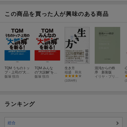
8）
この商品を買った人が興味のある商品
TQM うちのトッ
TQM みんな
生き方
混沌からの秩
プ・上司の“大誤
の”大誤解”を斬
稲盛 和夫
序 新装版
解”を斬る！
飯塚 悦功
る！
飯塚 悦功
イリヤ・プリゴジン
(1054件)
(
ランキング
総合