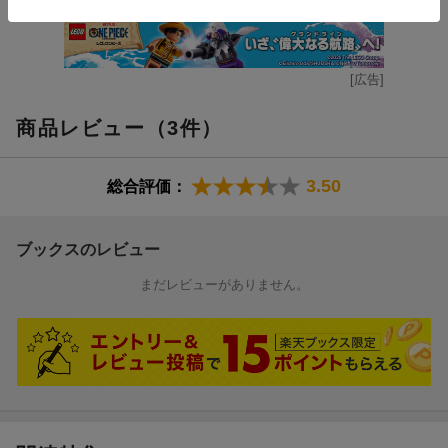
夫ジェームズが発行していた雑誌『エポック』を中心に執筆活動
を続け、１０冊以上の本を出版する
[広告]
井ノ原卓一（イノハラタクイツ）
１９６７年生まれ。兵庫県出身。東京農業大学卒。青年海外協力
商品レビュー（3件）
隊員としてアフリカ、ケニア奥地（電気、水道、ガス、公共交通
手段のない、首都ナイロビから北西に６００キロメートル離れた
村）に滞在し、現地で六年間、中等学校の理科教師として教鞭を
3.50
総合評価：
とる。ケニアから帰国後、４年間のサラリーマン生活を経て、株
式会社コスモボイスを設立。ジェームズ・アレンを独自に翻訳
し、紙媒体ではなく、耳で聴くオーディオブックとして販売・普
ブックスのレビュー
及することを決意。以来、ジェームズ・アレンをはじめ、その妻
リリー・Ｌ・アレンの著作など、世界の自己啓発古典を翻訳し、
まだレビューがありません。
オーディオブックとして製作、販売している（本データはこの書
籍が刊行された当時に掲載されていたものです）