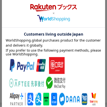
あなたの子供／恐怖／プライド／疑い ほか）／人は、思ったと
おりの人間になる（ジェームズ・アレン）（思考と人格／思考と
環境／思考と健康／思考と目的 ほか）
著者情報（「BOOK」データベースより）
アレン，ジェームズ（Allen,James）
１８６４年英国生まれ。１５歳のときに父親が他界。以降さまざ
まな職業に就いたが、３４歳のとき、思い立ったように毎朝瞑想
をするようになる。その後、瞑想から得たインスピレーションを
書きとめ、そのアイデアをもとに１９冊の本を出版する。１９０
３年に発表された『Ａｓ ａ Ｍａｎ Ｔｈｉｎｋｅｔｈ』は、
当時の世界中の成功者たちに支持され、今でも多くの人に影響を
与え続けている
アレン，リリー・Ｌ．（Allen,Lily L.）（アレン，リリーＬ．）
１８６７年英国生まれ。２５歳のときに、当時２９歳だったジェ
ームズ・アレンと出会う。１８９５年にジェームズと結婚、以降
夫の執筆活動を影で支える。１９１２年にジェームズが他界した
あと、ジェームズ・アレン哲学を世に広めるという使命を悟り、