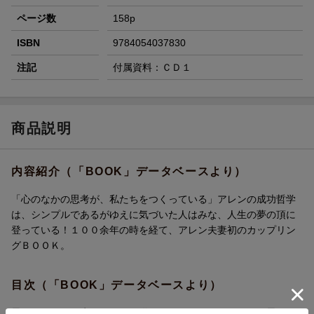
ページ数
158p
ISBN
9784054037830
注記
付属資料：ＣＤ１
商品説明
内容紹介（「BOOK」データベースより）
「心のなかの思考が、私たちをつくっている」アレンの成功哲学
は、シンプルであるがゆえに気づいた人はみな、人生の夢の頂に
登っている！１００余年の時を経て、アレン夫妻初のカップリン
グＢＯＯＫ。
目次（「BOOK」データベースより）
思いはあなたが生みだした子供（リリー・Ｌ・アレン）（思いは