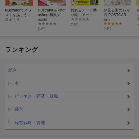
Illustratorでイラ
Illustrator & Phot
飾れるアート塗
夢見る国の12か
ストを描こう！
oshop 和風デザ
り絵 アート塗
月 POSTCARD
廣まさき
インのつくり方
pasto
り絵コレクショ
塗り絵ブック
Eriy
ン
(
(1件)
(1件)
(4件)
ランキング
総合
本
ビジネス・経済・就職
経営
経営戦略・管理