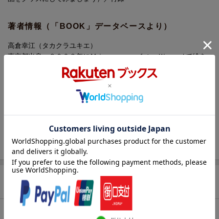
著者情報（「BOOK」データベースより）
高倉幸江（タカクラユキエ）
東京都出身。２００２年にＭｉｃｒｏｓｏｆｔ Ｗｏｒｄで絵を
描き始めたのをきっかけに、シニアのパソコンボランティアで教
えたり、自分のホームページで作品を載せるようになる。その
後、試行錯誤しながらも作品が増え、影響を受けた多くの人とシ
ェイプアートの輪が広がり、講習会やイベントなどで活動を続け
ている。２００８年２月から読売オンライン「Ｗｏｒｄでお絵か
き」を連載開始。２００８年１０月から読売・日本テレビ文化セ
ンターで「Ｗｏｒｄでお絵かき」講師を担当（本データはこの書
籍が刊行された当時に掲載されていたものです）
商品レビュー（2件）
総合評価：