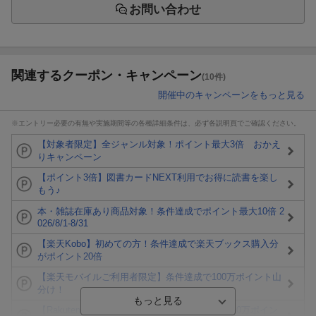
お問い合わせ
関連するクーポン・キャンペーン
(10件)
開催中のキャンペーンをもっと見る
※エントリー必要の有無や実施期間等の各種詳細条件は、必ず各説明頁でご確認ください。
【対象者限定】全ジャンル対象！ポイント最大3倍 おかえ
りキャンペーン
【ポイント3倍】図書カードNEXT利用でお得に読書を楽し
もう♪
本・雑誌在庫あり商品対象！条件達成でポイント最大10倍 2
026/8/1-8/31
【楽天Kobo】初めての方！条件達成で楽天ブックス購入分
がポイント20倍
【楽天モバイルご利用者限定】条件達成で100万ポイント山
分け！
【Rakuten Fashion×楽天ブックス】条件達成で10万ポイン