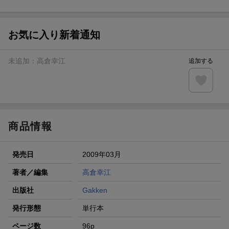
ト山分け
【スタンプカード】楽天ポイントもらえる＆抽選で豪華景品
が当たる！
お気に入り新着通知
エントリー＆3,000円以上購入で無料データSIM（3GB/月プ
ラン）が当たる！
未追加：
高倉幸江
追加する
楽天モバイル紹介キャンペーンの拡散で300円OFFクーポン
進呈
条件達成で楽天限定・宝塚歌劇 宙組貸切公演ペアチケット
が当たる
商品情報
発売日
2009年03月
著者／編集
高倉幸江
出版社
Gakken
発行形態
単行本
ページ数
96p