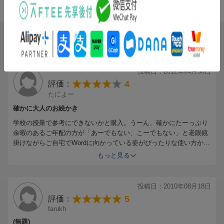
条件に満たないため、評価は表示できません。
ブックスのレビュー（2件）
9人
が次のレビューを参考になったと評価しています
投稿日：2012年04月30日
4
評価：
たによー
確かに大人のお絵かき
学校の授業で参考にできないかと購入。うーん、確かにたーっぷり
余暇のあるご年配の方が「あーでもない、こーでもない」と老眼鏡
掛けながらご自宅でWordに向かっている姿がぴったりな使い方かな
と思いました。これぞ大人のお絵かきですね。若い学生に必要な知
もっと見る
識ではなかったです。地域の高齢者向けセミナーのネタにしてみま
す。
投稿日：2010年08月18日
5
評価：
farukh
(無題)