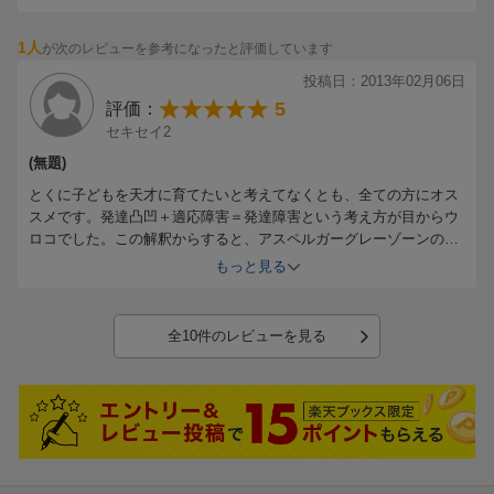
に解説してあります。日本という国では文化的な背景もありこのよ
うな人たちに十分な教育ができないこと、いい面を伸ばせないこ
1人
が次のレビューを参考になったと評価しています
と、、、すぐにどうにかできる問題ではないと思いますが有益な問
題提起をしてくれている本だと思います。
投稿日：2013年02月06日
ただ、この本の題名だけはいただけない。「天才の育て方」という
5
評価：
サブタイトルでは、天才を育てる、いわゆる英才教育の本ととらえ
セキセイ2
かねられない気がします…そこだけが残念。
(無題)
とくに子どもを天才に育てたいと考えてなくとも、全ての方にオス
スメです。発達凸凹＋適応障害＝発達障害という考え方が目からウ
ロコでした。この解釈からすると、アスペルガーグレーゾーンの人
は発達凸凹であり、鬱などの症状が出てしまっている時はアスペ的
もっと見る
特徴がより強く出て、障害域に入る。子どものグレーゾーン特性の
問題から、親それぞれの特性による問題点を洗い出している途中で
読みました。もし親自らに凸凹がある場合、それを認識した上で子
全10件のレビューを見る
育てした方が、子の二次障害などのリスクを減らせると思います。
本の半分は日本における支援の穴に関する問題の話です。空気を読
む事を過剰に要求されている日本社会において、海外では優秀な人
材として扱われる人の一部は早い段階で芽を摘まれていたと…なら
ばこの国の現状に納得です。コミュニケーションができない人間に
できない事を要求し続けるのは、目が見えない人によく見ろと言う
ようなもの、適切な支援者が必要です。コミュニケーション能力が