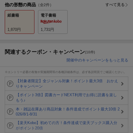
他の形態の商品
すべて見る
（全
2
件）
紙書籍
電子書籍
1,870
円
1,731
円
関連するクーポン・キャンペーン
(10件)
開催中のキャンペーンをもっと見る
※エントリー必要の有無や実施期間等の各種詳細条件は、必ず各説明頁でご確認ください。
【対象者限定】全ジャンル対象！ポイント最大3倍 おかえ
りキャンペーン
【ポイント3倍】図書カードNEXT利用でお得に読書を楽し
もう♪
本・雑誌在庫あり商品対象！条件達成でポイント最大10倍 2
026/8/1-8/31
【楽天Kobo】初めての方！条件達成で楽天ブックス購入分
がポイント20倍