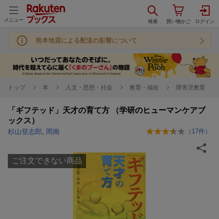
メニュー
熊本地震による配送の影響について
トップ
本
人文・思想・社会
教育・福祉
障害児教育
「ギフテッド」天才の育て方 （学研のヒューマンケアブ
ックス）
杉山登志郎
,
岡南
（
17
件）
ご注文できない商品