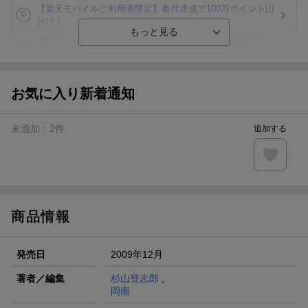
【楽天モバイルご利用者限定】条件達成で100万ポイント山
分け！
【Rakuten Fashion×楽天ブックス】条件達成で10万ポイン
ト山分け
【スタンプカード】楽天ポイントもらえる＆抽選で豪華景品
が当たる！
お気に入り新着通知
楽天モバイル紹介キャンペーンの拡散で300円OFFクーポン
進呈
未追加：
2
件
追加する
条件達成で楽天限定・宝塚歌劇 宙組貸切公演ペアチケット
が当たる
エントリー＆条件達成で『鬼滅の刃』オリジナルきんちゃく
袋が当たる！
商品情報
発売日
2009年12月
著者／編集
杉山登志郎
,
岡南