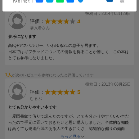
し、２００７年５月から現職。専門は発達臨床心理学で、学校と
1人
が次のレビューを参考になったと評価しています
家庭の連携、被援助志向性、発達障害のある子どもへの支援、子
投稿日：2014年03月29日
どもの強迫様行動などを研究している（本データはこの書籍が刊
4
評価：
行された当時に掲載されていたものです）
購入者さん
参考になります
高IQ+アスペルガー、いわゆる2Eの息子が居ます。
日本ではギフテッドについての情報を得ることか難しく、この本は
とても参考になりました。
1人
が次のレビューを参考になったと評価しています
投稿日：2013年08月26日
5
評価：
むるぶ
とても分かりやすい本です
一度図書館で借りて読んだのですが、とても分かりやすくいい本だ
ったので手元に置いておきたいと思い購入しました。全体的な知能
は高くても発達凸凹のある人の生きにくさ、認知的な偏りの傾向に
よる適応のしにくさの違いについてまで本当に分かりやすく細やか
もっと見る