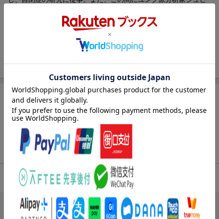
ーゲルマン博士より教育分析を受ける。帰国後、名古屋大学医学
部精神科助手、静岡大学教育学部教授を経て、２００１年から現
職
岡南（オカミナミ）
室内設計家。大同大学工学部建築学科非常勤講師。神奈川県生ま
れ。桑沢デザイン研究所・住宅インテリア研究科卒業。女性で初
めて日本建築学会賞を受賞した林雅子氏などに学ぶ。第一六回リ
フォームコンクール総合部門で、三次元空間での人の動きを想定
した総合的なデザイン力への評価で優秀賞を受賞。２００５年の
愛知万博では、環境をテーマにしながら、認知的発想による「記
[広告]
憶に残る空間」を愛知県館・長久手と瀬戸の両ＶＩＰルームで設
計表現している
商品レビュー（17件）
小倉正義（オグラマサヨシ）
名古屋大学発達心理精神科学教育研究センター「軽度発達障害分
3.93
総合評価：
野における治療教育的支援事業」の特任研究員。臨床心理士。１
９７９年、和歌山県生まれ。名古屋大学教育学部卒業後、名古屋
大学大学院教育発達科学研究科博士課程前期課程に進学。博士課
ブックスのレビュー（10件）
程前期課程を修了後、同大学院博士課程後期課程に進学・中退