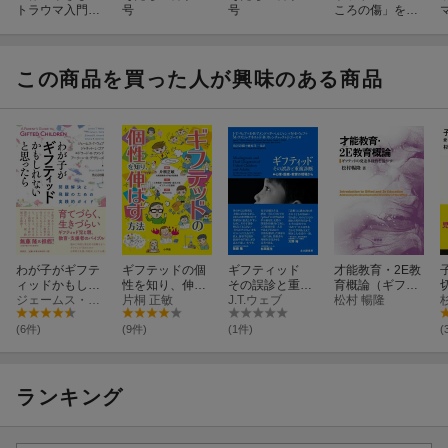
トラウマ入門
号
号
ころの傷」をど
心はどう傷つい
う癒やすか
て、どうやって
治るの？
この商品を買った人が興味のある商品
わが子がギフテ
ギフテッドの個
ギフティッド
才能教育・2E教
ィッドかもしれ
性を知り、伸ば
その誤診と重複
育概論（ギフテ
ないと思ったら
ジェームス・T・ウェブ
す方法
片桐 正敏
診断
J.T.ウェブ
ッドの発達多様
松村 暢隆
性を活かす）
(6件)
(9件)
(1件)
(
ランキング