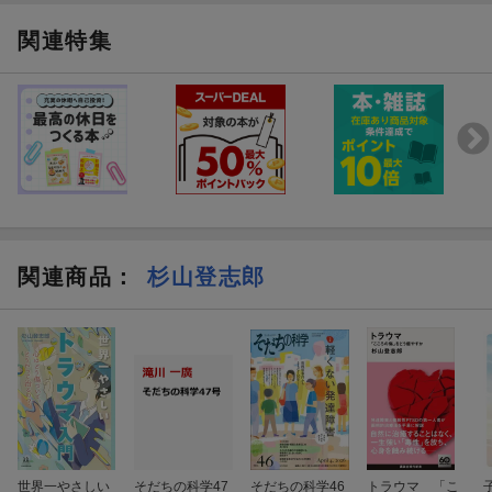
高い人間がより有利な立場に容易くたどり着くような社会システム
は、あたりまえではなく、排除が繰り返されて作られたものだと、
関連特集
全く問題ない人にこそ知って欲しいと思います。
関連商品
：
杉山登志郎
世界一やさしい
そだちの科学47
そだちの科学46
トラウマ 「こ