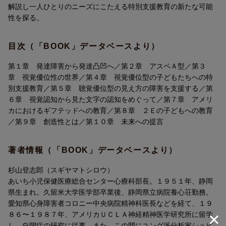
解説し一人ひとりのニーズにこたえる特別支援教育の新たな可能
性を探る。
目次（「BOOK」データベースより）
第１章 発達障害から発達凸凹へ／第２章 アスペＡ型／第３
章 視覚優位性の世界／第４章 視覚優位型の子どもたちへの特
別支援教育／第５章 聴覚優位型の見え方の障害を支援する／第
６章 視覚認知から見た文字の認知をめぐって／第７章 アメリ
カにおけるギフテッドへの教育／第８章 ２Ｅの子どもへの教育
／第９章 創造性とは／第１０章 未来への提言
著者情報（「BOOK」データベースより）
杉山登志郎（スギヤマトシロウ）
あいち小児保健医療総合センター心療科部長。１９５１年、静岡
県生まれ。久留米大学医学部卒業後、静岡県立病院養心荘勤務。
愛知県心身障害者コロニー中央病院精神科医長などを経て、１９
８６〜１９８７年、アメリカＵＣＬＡ神経精神医学研究所に留学
し、自閉症の研究に従事。また、この間にユング派分析家シュピ