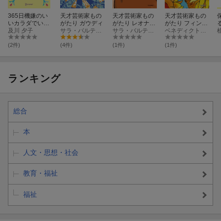
365日機嫌のい
天才芸術家もの
天才芸術家もの
天才芸術家もの
いカラダでいた
がたり ガウディ
がたり レオナル
がたり フィンセ
い。 現代を生き
及川 夕子
サラ・バルテール
ド・ダ・ヴィン
サラ・バルテール
ント・ファン・
ベネディクト・ル・ロアレ
る私たちのヘル
チ
ゴッホ
スケア・アップ
(2件)
(4件)
(1件)
(1件)
デートブック
ランキング
総合
本
人文・思想・社会
教育・福祉
福祉