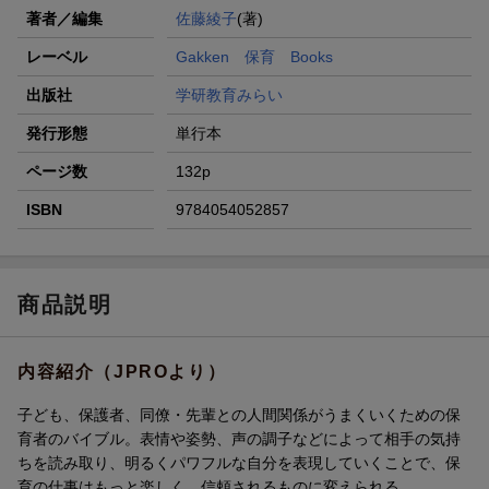
著者／編集
佐藤綾子
(著)
レーベル
Gakken 保育 Books
出版社
学研教育みらい
発行形態
単行本
ページ数
132p
ISBN
9784054052857
商品説明
内容紹介（JPROより）
子ども、保護者、同僚・先輩との人間関係がうまくいくための保
育者のバイブル。表情や姿勢、声の調子などによって相手の気持
ちを読み取り、明るくパワフルな自分を表現していくことで、保
育の仕事はもっと楽しく、信頼されるものに変えられる。