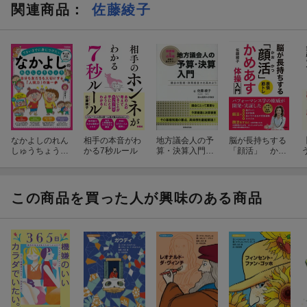
関連商品
：
佐藤綾子
なかよしのれん
相手の本音がわ
地方議会人の予
脳が長持ちする
しゅうちょう
かる7秒ルール
算・決算入門
「顔活」 かめ
自分も友だちも
議会の監視・政
あす体操入門
大切にする「人
策提言力を高め
間力」の第一歩
よう
この商品を買った人が興味のある商品