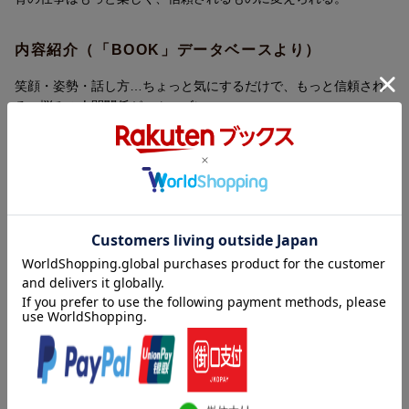
内容紹介（「BOOK」データベースより）
笑顔・姿勢・話し方…ちょっと気にするだけで、もっと信頼され
る。悩みの人間関係がスムーズに。
目次（「BOOK」データベースより）
第１章 「パフォーマンス学」って何？（理想の保育者像と「パ
フォーマンス学」／先生は子どもの自己表現モデル ほか）／第
２章 子どもの気持ちを読みとる（「微表情」の読みとりがポイ
ント／ちょっと注意しただけで、泣いてしまう子 ほか）／第３
章 保護者と上手につきあう（保護者との上手な「距離」のとり
方／保護者の「個性」のつかみ方 ほか）／第４章 同僚や先
輩・後輩とよい関係をつくる（先生どうしで話が通じにくいのは
なぜ？／プライドを傷つけない伝え方 ほか）／第５章 「ステ
キな私」をつくる１０の習慣（「ストレス」を上手に消す３つの
方法／人は幸せだから笑うのではない、笑うから幸せなのだ ほ
か）