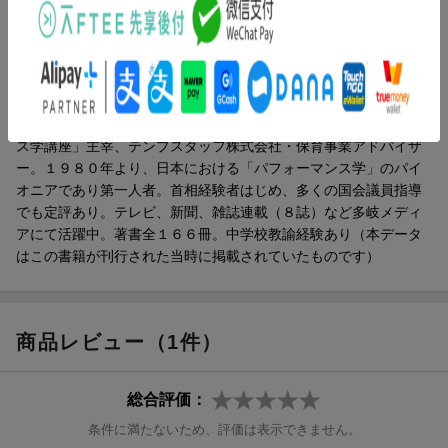
著者情報（「BOOK」データベースより）
佐藤綾子（サトウアヤコ）
博士（パフォーマンス学心理学）、日本大学芸術学部教授、社団
法人パフォーマンス教育協会理事長、「佐藤綾子のパフォーマン
ス学講座」主宰、テンプスタッフ株式会社・保育事業アドバイザ
ー。１９８０年より、日本における「パフォーマンス学」のパイ
オニアであり第一人者。首相経験者はじめ、多くの国会議員指導
でも定評あり。テレビ、新聞、雑誌連載（８誌）など多岐メディ
アにて活躍中。著書全１６６冊。中学校教諭経験あり（本データ
はこの書籍が刊行された当時に掲載されていたものです）
商品レビュー（1件）
総合評価：
条件に満たないため、評価は表示できません。