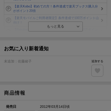
【楽天Kobo】初めての方！条件達成で楽天ブックス購入分
がポイント20倍
【楽天モバイルご利用者限定】条件達成で100万ポイント山
分け！
【Rakuten Fashion×楽天ブックス】条件達成で10万ポイン
ト山分け
【スタンプカード】楽天ポイントもらえる＆抽選で豪華景品
が当たる！
お気に入り新着通知
楽天モバイル紹介キャンペーンの拡散で300円OFFクーポン
進呈
未追加：
佐藤綾子
追加する
条件達成で楽天限定・宝塚歌劇 宙組貸切公演ペアチケット
が当たる
エントリー＆条件達成で『鬼滅の刃』オリジナルきんちゃく
袋が当たる！
商品情報
発売日
2012年03月14日頃