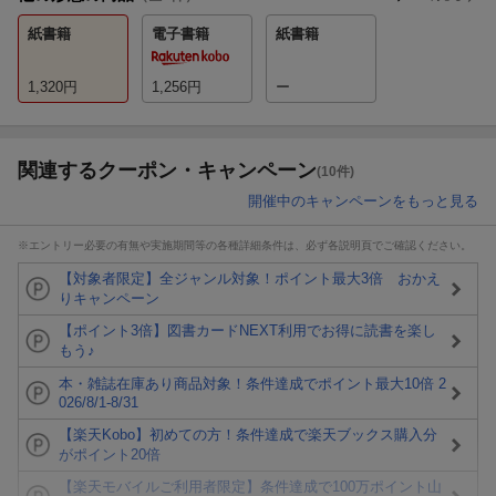
紙書籍
電子書籍
紙書籍
1,320
円
1,256
円
ー
関連するクーポン・キャンペーン
(10件)
開催中のキャンペーンをもっと見る
※エントリー必要の有無や実施期間等の各種詳細条件は、必ず各説明頁でご確認ください。
【対象者限定】全ジャンル対象！ポイント最大3倍 おかえ
りキャンペーン
【ポイント3倍】図書カードNEXT利用でお得に読書を楽し
もう♪
本・雑誌在庫あり商品対象！条件達成でポイント最大10倍 2
026/8/1-8/31
【楽天Kobo】初めての方！条件達成で楽天ブックス購入分
がポイント20倍
【楽天モバイルご利用者限定】条件達成で100万ポイント山