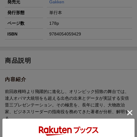
発売元
Gakken
発行形態
単行本
ページ数
178p
ISBN
9784054059429
商品説明
内容紹介
前回政権時より飛躍的に進化し、オリンピック招致の舞台では、
達人オバマ大統領をも超える出色の出来とデータが実証する安倍
晋三プレゼンテーション。その極意を、長年に渡り、大物政治
家、ビジネスリーダーの指南役を務めてきた著者が分析、解明す
る。
内容紹介（「BOOK」データベースより）