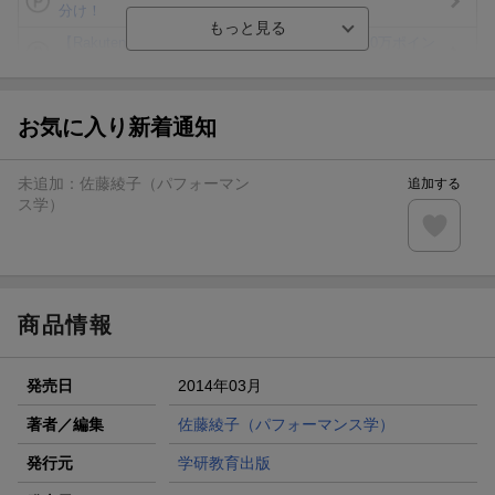
分け！
【Rakuten Fashion×楽天ブックス】条件達成で10万ポイン
ト山分け
【スタンプカード】楽天ポイントもらえる＆抽選で豪華景品
が当たる！
お気に入り新着通知
楽天モバイル紹介キャンペーンの拡散で300円OFFクーポン
進呈
未追加：
佐藤綾子（パフォーマン
追加する
条件達成で楽天限定・宝塚歌劇 宙組貸切公演ペアチケット
ス学）
が当たる
エントリー＆条件達成で『鬼滅の刃』オリジナルきんちゃく
袋が当たる！
商品情報
発売日
2014年03月
著者／編集
佐藤綾子（パフォーマンス学）
発行元
学研教育出版