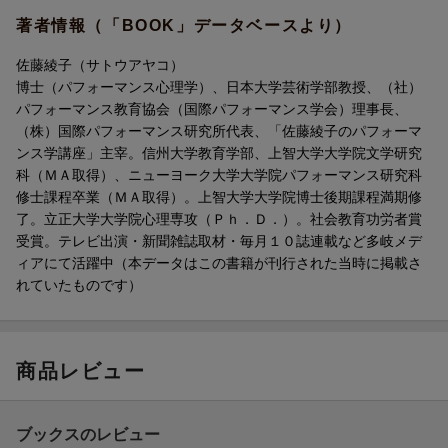
著者情報（「BOOK」データベースより）
佐藤綾子（サトウアヤコ）
博士（パフォーマンス心理学）、日本大学芸術学部教授、（社）
パフォーマンス教育協会（国際パフォーマンス学会）理事長、
（株）国際パフォーマンス研究所代表、「佐藤綾子のパフォーマ
ンス学講座」主宰。信州大学教育学部、上智大学大学院文学研究
科（ＭＡ取得）、ニューヨーク大学大学院パフォーマンス研究科
修士課程卒業（ＭＡ取得）。上智大学大学院博士後期課程満期修
了。立正大学大学院心理専攻（Ｐｈ．Ｄ．）。社会教育功労者賞
受賞。テレビ出演・新聞雑誌取材・毎月１０誌連載など多岐メデ
ィアにて活躍中（本データはこの書籍が刊行された当時に掲載さ
れていたものです）
商品レビュー
ブックスのレビュー