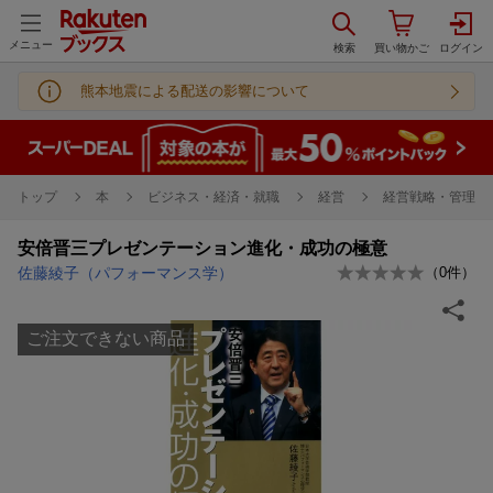
メニュー
熊本地震による配送の影響について
トップ
本
ビジネス・経済・就職
経営
経営戦略・管理
安倍晋三プレゼンテーション進化・成功の極意
佐藤綾子（パフォーマンス学）
（
0
件）
ご注文できない商品