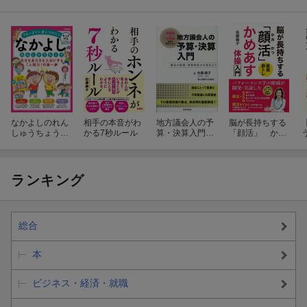
なかよしのれん
相手の本音がわ
地方議会人の予
脳が長持ちする
しゅうちょう
かる7秒ルール
算・決算入門
「顔活」 かめ
自分も友だちも
議会の監視・政
あす体操入門
大切にする「人
策提言力を高め
間力」の第一歩
よう
ランキング
総合
本
ビジネス・経済・就職