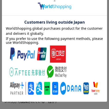
ひとりの人間のプレゼンはどこまで変われるのか？安倍首相のプ
レゼンを分析することで、ビジネスと人間関係を劇的に変化させ
る、プレゼン力増強のヒントが浮き彫りになりました。
目次（「BOOK」データベースより）
第１章 オリンピック招致最強プレゼンター安倍晋三首相（２０
２０東京オリンピック・パラリンピック招致プレゼン成功２０の
スキル／数値で見る安倍プレゼンの「非言語表現」の力 ほか）
／第２章 人を動かすリーダーのプレゼン鉄則（リーダーのプレ
ゼンには美しさが必要／安倍プレゼン９つのリーダー技法 ほ
か）／第３章 進歩したい人のプレゼンは必ず進化する（数値で
見る安倍プレゼンの進化／聞き手の期待を感じて話をする ほ
か）／第４章 説得力で負けない「ロジカルプレゼン」の組み立
て方（「ロジカルプレゼン」の基本形／「ＰＯＳ」を絞り込む
ほか）／第５章 プレゼンに決定的な力を与える「非言語表現」
トレーニング（グリンプスバイトとサウンドバイト／あなたは１
５ｍ先から認識されている ほか）