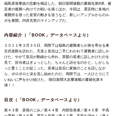
福島原発事故の悲劇を検証した、朝日新聞連載の書籍化第8弾。被
災者の復興へ向けての戦いを描くほか、今回は、震災時に各地の
避難所を巡った皇室の動きを追うなど、新しいアングルからのル
ポを展開。内容充実のラインアップだ。
内容紹介（「BOOK」データベースより）
２０１１年３月３０日、両陛下は福島の避難者らが身を寄せる東
京武道館を訪れた。天皇と皇后は二手にわかれて避難者に話しか
けた。やがて皇后が動線から外れ、茶髪の若者に話しかけたのを
見て、担当者はぎょっとした。ちゃんと話せるのかと。しかしも
っと驚くことが起こった。若者は皇后に家族のことを話しなが
ら、ポロポロと涙を流し始めたのだ。両陛下は、一人ひとりにて
いねいに声をかけ続けた。-朝日新聞大反響連載の書籍化第８
弾！！
目次（「BOOK」データベースより）
第４３章 原発のごみ／第４４章 内部告発者／第４５章 中高
一貫校／第４６章 震災と皇室／第４７章 不安を消せ！／第４