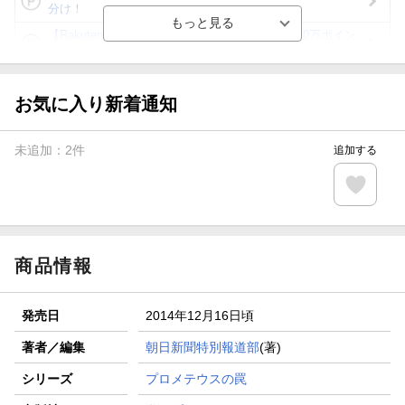
分け！
【Rakuten Fashion×楽天ブックス】条件達成で10万ポイン
ト山分け
【スタンプカード】楽天ポイントもらえる＆抽選で豪華景品
が当たる！
お気に入り新着通知
エントリー＆3,000円以上購入で無料データSIM（3GB/月プ
ラン）が当たる！
未追加：
2
件
追加する
楽天モバイル紹介キャンペーンの拡散で300円OFFクーポン
進呈
条件達成で楽天限定・宝塚歌劇 宙組貸切公演ペアチケット
が当たる
商品情報
発売日
2014年12月16日頃
著者／編集
朝日新聞特別報道部
(著)
シリーズ
プロメテウスの罠