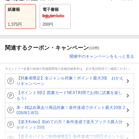
紙書籍
電子書籍
1,375
円
200
円
関連するクーポン・キャンペーン
(10件)
開催中のキャンペーンをもっと見る
※エントリー必要の有無や実施期間等の各種詳細条件は、必ず各説明頁でご確認ください。
【対象者限定】全ジャンル対象！ポイント最大3倍 おかえ
りキャンペーン
【ポイント3倍】図書カードNEXT利用でお得に読書を楽し
もう♪
本・雑誌在庫あり商品対象！条件達成でポイント最大10倍 2
026/8/1-8/31
【楽天Kobo】初めての方！条件達成で楽天ブックス購入分
がポイント20倍
【楽天モバイルご利用者限定】条件達成で100万ポイント山