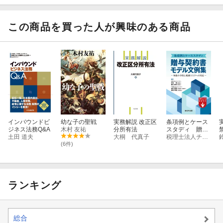
この商品を買った人が興味のある商品
インバウンドビ
幼な子の聖戦
実務解説 改正区
条項例とケース
ジネス法務Q&A
木村 友祐
分所有法
スタディ 贈与
土田 道夫
大桐 代真子
契約書モデル文
税理士法人チェスター 河合 厚
例集ー争族の予
(6件)
防と税務リスク
への対応ー
ランキング
総合