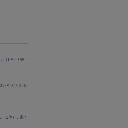
る（
1
件）
/
書く
17年07月22日
る（
1
件）
/
書く