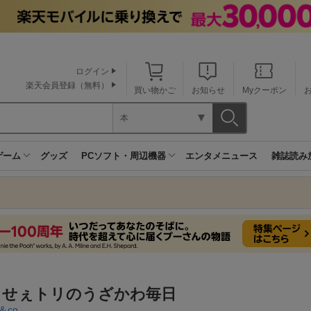
ログイン
楽天会員登録（無料）
買い物かご
お知らせ
Myクーポン
本
ゲーム
グッズ
PCソフト・周辺機器
エンタメニュース
雑誌読み
るせぇトリのうざかわ毎日
＆co