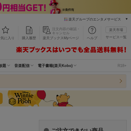
楽天グループのエンタメサービス
本/ゲーム/CD/DVD
注文内容の確認・
楽天市場
キャンセル
楽天ブックス
サービス一覧
お気に入り
購入履歴
楽天ブックスMyページ
ヘルプ
電子書籍
楽天Kobo
雑誌読み放題
楽天マガジン
放題
音楽配信
電子書籍(楽天Kobo)
R18+
音楽配信
楽天ミュージック
動画配信
楽天TV
動画配信ガイド
Rakuten PLAY
無料テレビ
Rチャンネル
チケット
ご注文できない商品