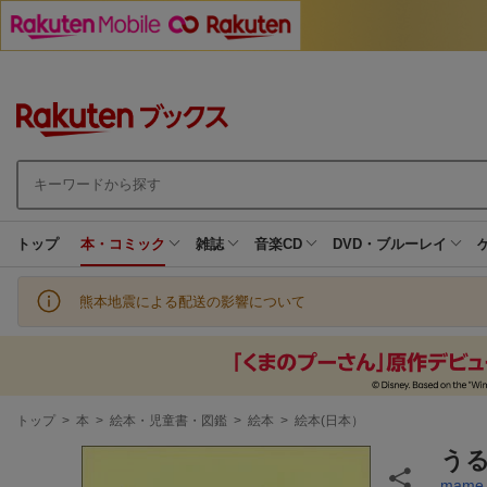
トップ
本・コミック
雑誌
音楽CD
DVD・ブルーレイ
熊本地震による配送の影響について
現
トップ
>
本
>
絵本・児童書・図鑑
>
絵本
>
絵本(日本）
在
地
う
mame