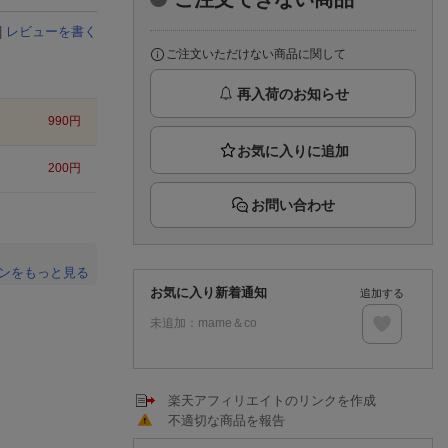
楽天チケット
エンタメニュース
|
レビューを書く
推し楽
ご注文いただけない商品に関して
再入荷のお知らせ
990
円
200
円
お問い合わせ
ンをもっと見る
お気に入り新着通知
追加する
。
未追加：
mame＆co
楽天アフィリエイトのリンクを作成
不適切な商品を報告