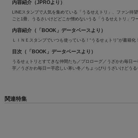
内容紹介（JPROより）
(35件)
LINEスタンプで人気を集めている「うるせえトリ」、ファン待
ごと1冊、うるさいけどどこか憎めないうる「うるせえトリ」ワ
内容紹介（「BOOK」データベースより）
ＬＩＮＥスタンプでいつも使っている！“うるせぇトリ”が書籍
目次（「BOOK」データベースより）
うるせぇトリとすてきな仲間たち／プロローグ／うざかわ毎日ー
芋／うざかわ毎日ー芋恋しい寒い冬／ちょっぴりうざいけどうる
関連特集