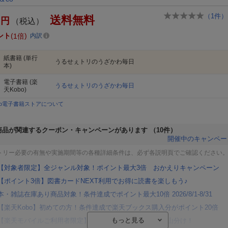
（
1
件）
送料無料
円
（税込）
ント
1倍
内訳
紙書籍
(単行
うるせぇトリのうざかわ毎日
本)
電子書籍
(楽
うるせぇトリのうざかわ毎日
天Kobo)
bo電子書籍ストアについて
商品が関連するクーポン・キャンペーンがあります
（10件）
開催中のキャンペー
トリー必要の有無や実施期間等の各種詳細条件は、必ず各説明頁でご確認ください
【対象者限定】全ジャンル対象！ポイント最大3倍 おかえりキャンペーン
【ポイント3倍】図書カードNEXT利用でお得に読書を楽しもう♪
本・雑誌在庫あり商品対象！条件達成でポイント最大10倍 2026/8/1-8/31
【楽天Kobo】初めての方！条件達成で楽天ブックス購入分がポイント20倍
【楽天モバイルご利用者限定】条件達成で100万ポイント山分け！