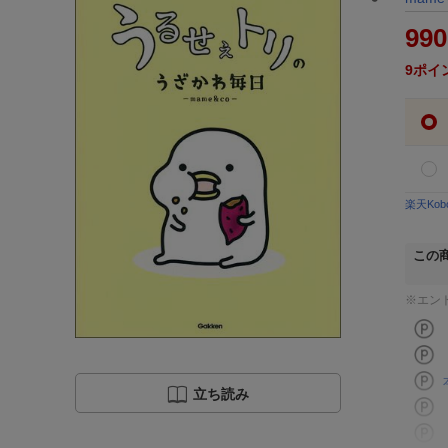
990
9
ポイ
楽天Ko
この
※エン
立ち読み