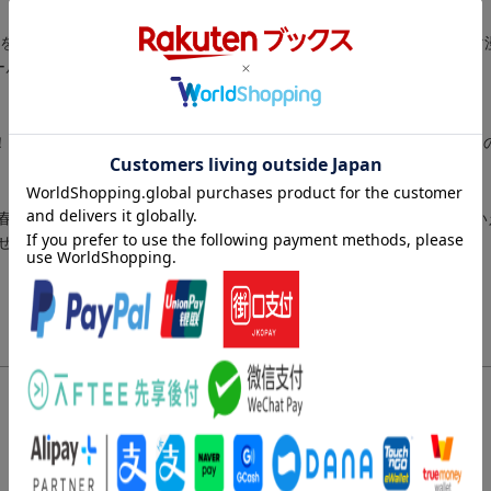
望をキャラ絵本が初書籍化！本書でしか見られない新規イラスト、4コマ
ールドが全開！オリジナルシール付き。
化！！わいわいガヤガヤ、描きおろしも満載。うるせぇトリのドタバタた
春、うらら／うざかわ毎日ー恋の季節、サマー／うざかわ毎日ー秋とい
せぇトリの心に響く迷言集／うるせぇトリのまんが劇場