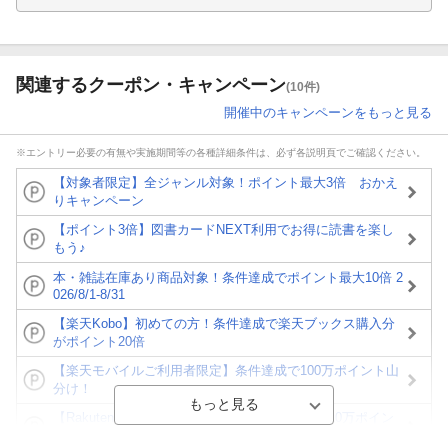
関連するクーポン・キャンペーン
(10件)
開催中のキャンペーンをもっと見る
※エントリー必要の有無や実施期間等の各種詳細条件は、必ず各説明頁でご確認ください。
【対象者限定】全ジャンル対象！ポイント最大3倍 おかえ
りキャンペーン
【ポイント3倍】図書カードNEXT利用でお得に読書を楽し
もう♪
本・雑誌在庫あり商品対象！条件達成でポイント最大10倍 2
026/8/1-8/31
【楽天Kobo】初めての方！条件達成で楽天ブックス購入分
がポイント20倍
【楽天モバイルご利用者限定】条件達成で100万ポイント山
分け！
【Rakuten Fashion×楽天ブックス】条件達成で10万ポイン
ト山分け