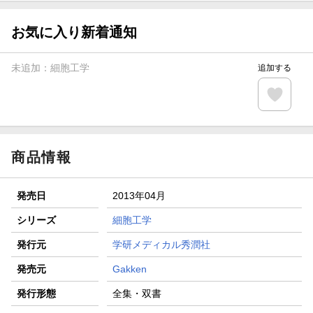
【スタンプカード】楽天ポイントもらえる＆抽選で豪華景品
が当たる！
お気に入り新着通知
エントリー＆3,000円以上購入で無料データSIM（3GB/月プ
ラン）が当たる！
未追加：
細胞工学
追加する
楽天モバイル紹介キャンペーンの拡散で300円OFFクーポン
進呈
条件達成で楽天限定・宝塚歌劇 宙組貸切公演ペアチケット
が当たる
商品情報
発売日
2013年04月
シリーズ
細胞工学
発行元
学研メディカル秀潤社
発売元
Gakken
発行形態
全集・双書