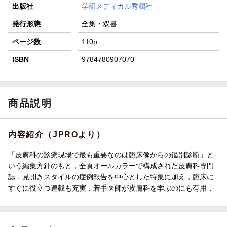
出版社
学研メディカル秀潤社
発行形態
全集・双書
ページ数
110p
ISBN
9784780907070
商品説明
内容紹介（JPROより）
「皮膚科の診療現場で最も重要なのは臨床像からの鑑別診断」と
いう編集方針のもと，全頁オールカラーで構成された皮膚科専門
誌．見開きスタイルの症例報告を中心とした特集に加え，臨床に
すぐに役立つ連載も充実．若手医師が皮膚科を学ぶのにも有用．