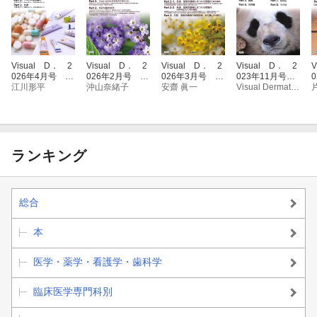
Visual D． 2
Visual D． 2
Visual D． 2
Visual D． 2
V
026年4月号 Vo
026年2月号 Vo
026年3月号 Vo
023年11月号 V
l．25 No．4
江川形平
l．25 No．2
沖山奈緒子
l．25 No．3
安齋 眞一
ol．22 No．11
Visual Dermatologyology編集委員会
ランキング
総合
本
医学・薬学・看護学・歯科学
臨床医学専門科別