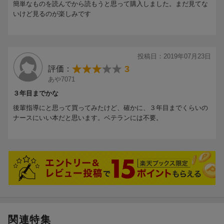
簡単なものを読んでから読もうと思って購入しました。まだ見てな
病院組織について／部署や院内の勢力図／病院組織と診療報酬／
いけど見るのが楽しみです
転職と看護師の給与 ほか
Part4 これからもできるナースであり続けるために知っておきた
いこと8
投稿日：2019年07月23日
3
評価：
10．勉強法
あや7071
3年目の緊急時に使える臨床推論／最新のエビデンスの取り入れ方
／看護研究，症例研究 ほか
３年目までかな
後輩指導にと思って買ってみたけど、確かに、３年目までくらいの
11．セルフマネジメント
ナースにいい本だと思います。ベテランには不要。
とりあえず3年間がんばってみる／3年目のワークライフバランス
関連特集