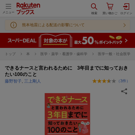
メニュー
熊本地震による配送の影響について
トップ
本
医学・薬学・看護学・歯科学
医学一般・社会医学
できるナースと言われるために 3年目までに知っておき
たい100のこと
藤野智子
,
三上剛人
（
3
件）