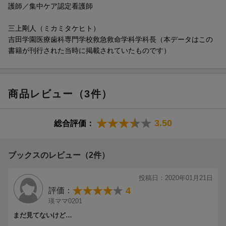
護師／集中ケア認定看護師
5．災害
災害が発生したときの対応／災害時・地震・停電時の自分の役割
三上剛人（ミカミタケヒト）
吉田学園医療歯科専門学校救急救命学科学科長（本データはこの
Part2 病棟別の知識・ケアでクリアしておきたいこと30
書籍が刊行された当時に掲載されていたものです）
6．病棟別看護ケア
循環器疾患の特徴／心不全を合併している患者への対応／呼吸器
疾患の特徴／消化器病棟で使うフィジカルアセスメント／麻痺患
者への対応／身体疾患を持った精神疾患患者への対応／整形外科
商品レビュー（3件）
患者の介助 ほか
Part3 病院組織とコミュニケーションで知っておきたいこと22
3.50
総合評価：
7．業務
感染予防・感染管理／転倒・転落がいつ・どこで起こるか／カン
ファレンスの開き方 ほか
ブックスのレビュー（2件）
8．院内関係
投稿日：2020年01月21日
先輩とのコミュニケーションのとりかた／リーダーのとりかた／
4
評価：
後輩の相談にのる ほか
瑛ママ0201
まだ見てないけど…
9．病院組織