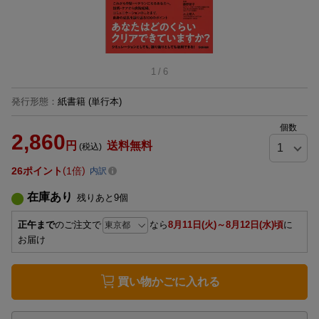
1
/
6
発行形態
：
紙書籍
(単行本)
個数
2,860
円
送料無料
(税込)
26
ポイント
1倍
内訳
在庫あり
残りあと
9
個
正午まで
のご注文で
なら
8月11日(火)～8月12日(水)頃
に
お届け
買い物かごに入れる