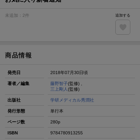
未追加：
2
件
追加する
商品情報
発売日
2018年07月30日頃
著者／編集
藤野智子
(監修) ,
三上剛人
(監修)
出版社
学研メディカル秀潤社
発行形態
単行本
ページ数
280p
ISBN
9784780913255