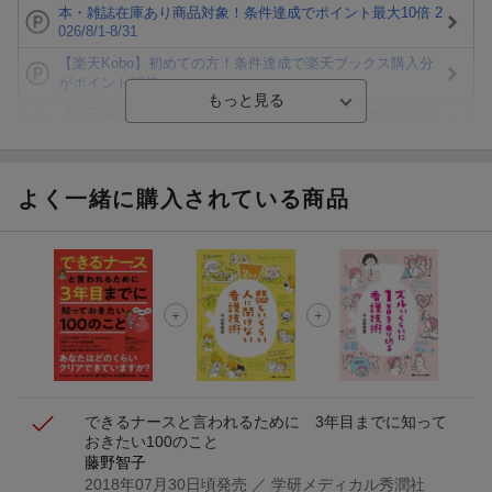
本・雑誌在庫あり商品対象！条件達成でポイント最大10倍 2
026/8/1-8/31
【楽天Kobo】初めての方！条件達成で楽天ブックス購入分
がポイント20倍
【楽天モバイルご利用者限定】条件達成で100万ポイント山
分け！
【Rakuten Fashion×楽天ブックス】条件達成で10万ポイン
ト山分け
よく一緒に購入されている商品
【スタンプカード】楽天ポイントもらえる＆抽選で豪華景品
が当たる！
エントリー＆3,000円以上購入で無料データSIM（3GB/月プ
ラン）が当たる！
楽天モバイル紹介キャンペーンの拡散で300円OFFクーポン
進呈
できるナースと言われるために 3年目までに知って
おきたい100のこと
藤野智子
2018年07月30日頃発売
／ 学研メディカル秀潤社