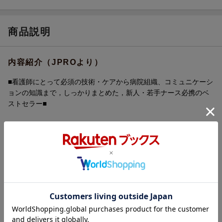
商品説明
内容紹介（JPROより）
■看護師にとって必須の技術・ケアから病院組織、コミュニケーシ
ョンの知識まで，しっかりまとめた，新人・若手ナース必携のベ
ストセラー■
【本書のポイント】
★ナースとしての節目である「3年目」でクリアしておきたい事柄
をまとめた一冊
★自身の成長を振り返り，後輩指導にも役立つ100項目を読みやす
くコンパクトにまとめた
★技術やケアはもちろん，病院組織や職場でのコミュニケーショ
ンまで幅広く網羅