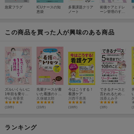
急変フラグ
ICUナースの知
多重課題クリア
術後ケアとドレ
恵袋
ノート
ーン管理のすべ
て
この商品を買った人が興味のある商品
ズルいくらいに
先輩ナースが書
今はこうする！
できるナースと
1年目を乗り切
いた看護のトリ
看護ケア
言われるために
る看護技術
中山 有香里
セツ
久保健太郎
川西千恵美
5年目までに知
浅香えみ子
っておきたい10
8のこと
(19件)
(15件)
(18件)
(3件)
(
ランキング