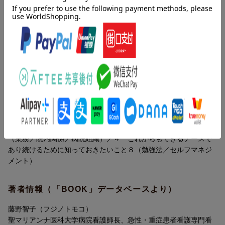
内容紹介（「BOOK」データベースより）
【目次】
Part1 看護技術とケアの基本でクリアしておきたいこと40
これから中堅・ベテランになるあなたへ、技術・ケアから病院組
織、コミュニケーションのことまで、自身の成長を振り返る１０
1．急変対応
０のポイント。
急変の発見者・対応者としての動き方／急変対応サポート時に果
たすべき役割／救急カートを使いこなすための準備と役割／急変
目次（「BOOK」データベースより）
時の院内コールシステム ほか
１ 看護技術とケアの基本でクリアしておきたいこと４０（急変
2．看護技術・ケア
対応／看護技術・ケア／輸液・与薬／検査／災害）／２ 病棟別
今どきのバイタルサイン／臨床で使えるフィジカルアセスメント
の知識・ケアでクリアしておきたいこと３０（病棟別看護ケア）
／酸素療法のエビデンス／循環器疾患患者の酸素療法 ほか
／３ 病院組織とコミュニケーションで知っておきたいこと２２
（業務／院内関係／病院組織）／４ これからもできるナースで
3．輸液・与薬
あり続けるために知っておきたいこと８（勉強法／セルフマネジ
輸液管理・IN-OUTバランス／抗菌薬の薬理と種類，使い分け／鎮
メント）
痛薬・鎮静薬の種類，使い分け／危険な薬 ほか
著者情報（「BOOK」データベースより）
4．検査
検査値の基準値／検査を円滑に行う検査出し／画像の見方・使い
藤野智子（フジノトモコ）
方・活かし方／心電図の読み方 ほか
聖マリアンナ医科大学病院看護師長、急性・重症患者看護専門看