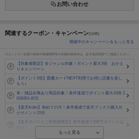
お問い合わせ
関連するクーポン・キャンペーン
(10件)
開催中のキャンペーンをもっと見る
※エントリー必要の有無や実施期間等の各種詳細条件は、必ず各説明頁でご確認ください。
【対象者限定】全ジャンル対象！ポイント最大3倍 おかえ
りキャンペーン
【ポイント3倍】図書カードNEXT利用でお得に読書を楽し
もう♪
本・雑誌在庫あり商品対象！条件達成でポイント最大10倍 2
026/8/1-8/31
【楽天Kobo】初めての方！条件達成で楽天ブックス購入分
がポイント20倍
【楽天モバイルご利用者限定】条件達成で100万ポイント山
分け！
【Rakuten Fashion×楽天ブックス】条件達成で10万ポイン