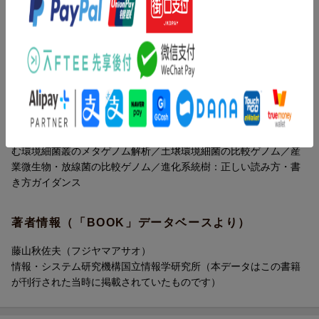
比較ゲノムを支える情報学／ヒトと霊長類の比較ゲノムー近縁種
との比較から見るヒトゲノムの特徴／脊椎動物の比較ゲノムー遺
伝子間領域の比較解析／小型魚類の比較ゲノムーメダカゲノムを
中心に／脊索動物の比較ゲノムーホヤとナメクジウオのゲノム解
読／分子進化と比較ゲノムー立襟鞭毛虫の遺伝子から探る動物の
多細胞化／高次機能形成の比較ゲノム／マウスの比較ゲノムー日
本産マウス系統のゲノム解読とコンソミック系統の樹立／線虫の
比較ゲノム／昆虫の比較ゲノムーカイコゲノムから見た多様性と
特異性／共生の比較ゲノム／植物の比較ゲノム／ヒト常在菌を含
む環境細菌叢のメタゲノム解析／土壌環境細菌の比較ゲノム／産
業微生物・放線菌の比較ゲノム／進化系統樹：正しい読み方・書
き方ガイダンス
著者情報（「BOOK」データベースより）
藤山秋佐夫（フジヤマアサオ）
情報・システム研究機構国立情報学研究所（本データはこの書籍
が刊行された当時に掲載されていたものです）