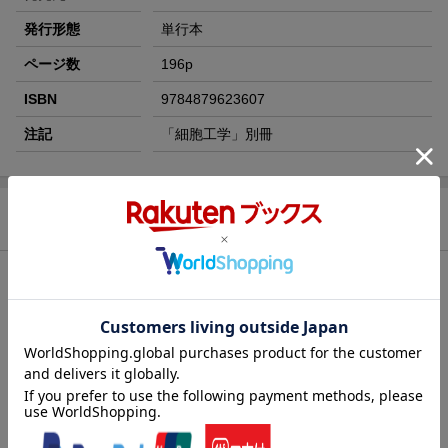
発行形態
単行本
ページ数
196p
ISBN
9784879623607
注記
「細胞工学」別冊
商品説明
内容紹介（「BOOK」データベースより）
最新ゲノム研究から生まれた技術と情報が満載。「細胞工学」好
評連載を大改訂単行本化。わかりやすい用語解説とくわしい関連
ｗｅｂサイトが充実。カラー２０頁。
目次（「BOOK」データベースより）