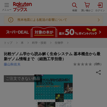
メニュー
熊本地震による配送の影響について
トップ
本
科学・技術
生物学
比較ゲノム学から読み解く生命システム 基本概念から最
新ゲノム情報まで （細胞工学別冊）
藤山秋佐夫
（
0
件）
ご注文できない商品