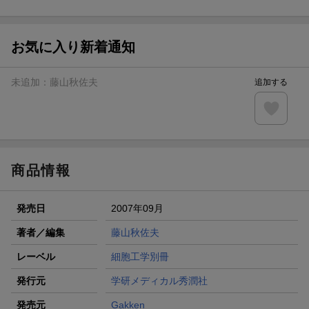
ト山分け
【スタンプカード】楽天ポイントもらえる＆抽選で豪華景品
が当たる！
お気に入り新着通知
エントリー＆3,000円以上購入で無料データSIM（3GB/月プ
ラン）が当たる！
未追加：
藤山秋佐夫
追加する
楽天モバイル紹介キャンペーンの拡散で300円OFFクーポン
進呈
条件達成で楽天限定・宝塚歌劇 宙組貸切公演ペアチケット
が当たる
商品情報
発売日
2007年09月
著者／編集
藤山秋佐夫
レーベル
細胞工学別冊
発行元
学研メディカル秀潤社
発売元
Gakken