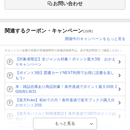
お問い合わせ
関連するクーポン・キャンペーン
(10件)
開催中のキャンペーンをもっと見る
※エントリー必要の有無や実施期間等の各種詳細条件は、必ず各説明頁でご確認ください。
【対象者限定】全ジャンル対象！ポイント最大3倍 おかえ
りキャンペーン
【ポイント3倍】図書カードNEXT利用でお得に読書を楽し
もう♪
本・雑誌在庫あり商品対象！条件達成でポイント最大10倍 2
026/8/1-8/31
【楽天Kobo】初めての方！条件達成で楽天ブックス購入分
がポイント20倍
【楽天モバイルご利用者限定】条件達成で100万ポイント山
分け！
【Rakuten Fashion×楽天ブックス】条件達成で10万ポイン