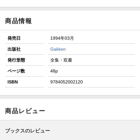
ト山分け
【スタンプカード】楽天ポイントもらえる＆抽選で豪華景品
が当たる！
商品情報
エントリー＆3,000円以上購入で無料データSIM（3GB/月プ
ラン）が当たる！
発売日
1994年03月
楽天モバイル紹介キャンペーンの拡散で300円OFFクーポン
進呈
出版社
Gakken
条件達成で楽天限定・宝塚歌劇 宙組貸切公演ペアチケット
発行形態
全集・双書
が当たる
ページ数
48p
ISBN
9784052002120
商品レビュー
ブックスのレビュー