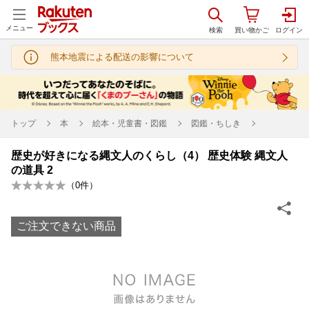
メニュー
熊本地震による配送の影響について
トップ
本
絵本・児童書・図鑑
図鑑・ちしき
歴史が好きになる縄文人のくらし（4） 歴史体験 縄文人
の道具 2
（
0
件）
ご注文できない商品