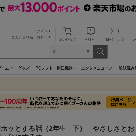
ログイン
楽天会員登録（無料）
買い物かご
お知らせ
Myクーポン
本
ゲーム
グッズ
PCソフト・周辺機器
エンタメニュース
雑誌読み
がホッとする話（2年生 下） やさしさとお