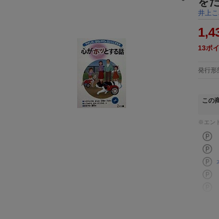
を
井上こ
1,4
13
ポ
発行形
この
※エン