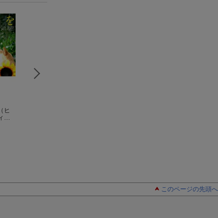
（ヒ
動物看護師になるに
ハヤト、ずっといっ
シロチドリの島 
ィク
は
（なるにはBOOKS
しょだよ
路に生きる
90）
井上 こみち
井上こみち
井上こみち
このページの先頭へ