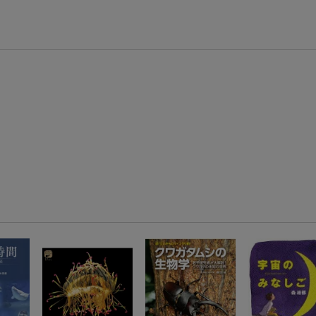
楽天モバイル紹介キャンペーンの拡散で300円OFFクーポン進呈
条件達成で楽天限定・宝塚歌劇 宙組貸切公演ペアチケットが当たる
エントリー＆条件達成で『鬼滅の刃』オリジナルきんちゃく袋が当たる！