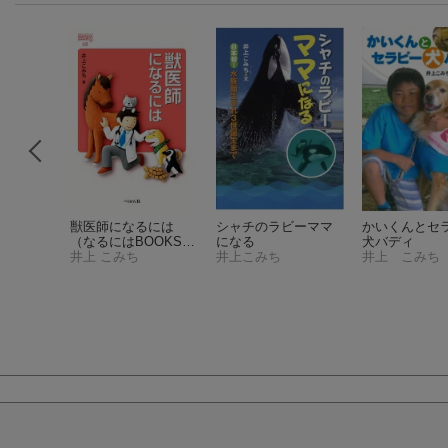
のルーシ
獣医師になるには
シャチのラビーママ
かいくんとセ
しチャイ
（なるにはBOOKS
になる
犬バディ
68）
井上 こみち
井上こみち
井上 こみち