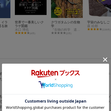
 イラ
世界で一番美しいク
クワガタムシの生物
宇宙のみなしご
巡る旅
ラゲ図鑑
学
森 絵都
水口 博也
『生物の科学 遺伝』編集部
(106件)
(4件)
(2件)
すばらしいいけんをありがとう。」市長さんは、学校のさか道のだんさ
たのです（『さか道のだんさをなくして！』より）など、１３話。
もる三角の小ばた／ドングリの木は、家のまもりがみさま／大きくなっ
ているツバメのす／歩けないネコと車いす／うえてください荘川ザクラ
羽づる