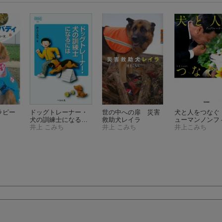
ラピー
ドッグトレーナー・
世の中への扉 災害
犬と人をつなぐ
犬の訓練士になるに
救助犬レイラ
ューマンノンフ
は
井上 こみち
（なるにはBOOKS
井上 こみち
ション）
井上こみち
91）