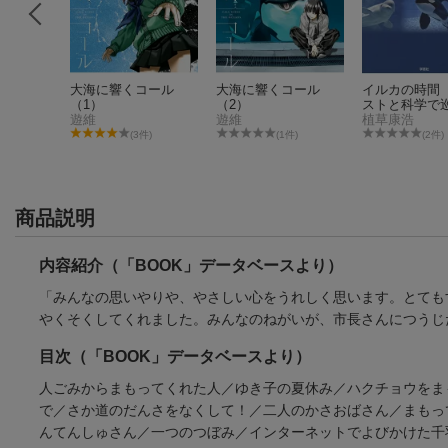
みつ
大海に響くコール
大海に響くコール
イルカの時間
松橋利光／池田菜津美
（1）
（2）
ストと科学で
遊維
遊維
植草康浩
件)
(3件)
(1件)
(2件)
商品説明
内容紹介（「BOOK」データベースより）
「みんなの思いやりや、やさしい心をうれしく思います。とても
やくそくしてくれました。みんなのねがいが、市長さんにつうじ
目次（「BOOK」データベースより）
人ごみからまもってくれた人／ゆき子の夏休み／ハクチョウをま
で／さか道のだんさをなくして！／二人のかさおばさん／まもっ
んてんしゅさん／一つのつぼみ／インターネットでよびかけた千