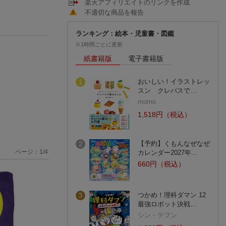
楽天アフィリエイトのリンクを作成
不適切な商品を報告
ランキング：絵本・児童書・図鑑
※1時間ごとに更新
紙書籍版
電子書籍版
おいしい！イラストレッ
1
スン クレパスで…
momo
1,518円（税込）
【予約】くもんなぜなぜ
2
ページ：
1
/
4
カレンダー2027年…
660円（税込）
つかめ！理科ダマン 12
3
最強ロボット決戦…
シン・テフン