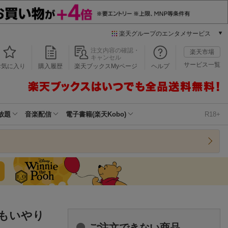
楽天グループのエンタメサービス
本/ゲーム/CD/DVD
注文内容の確認・
楽天市場
キャンセル
楽天ブックス
サービス一覧
お気に入り
購入履歴
楽天ブックスMyページ
ヘルプ
電子書籍
楽天Kobo
雑誌読み放題
楽天マガジン
放題
音楽配信
電子書籍(楽天Kobo)
R18+
音楽配信
楽天ミュージック
動画配信
楽天TV
動画配信ガイド
Rakuten PLAY
無料テレビ
Rチャンネル
もいやり
チケット
ご注文できない商品