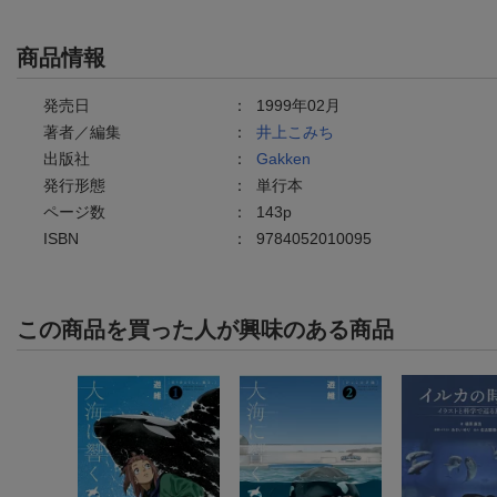
商品情報
発売日
：
1999年02月
著者／編集
：
井上こみち
出版社
：
Gakken
発行形態
：
単行本
ページ数
：
143p
ISBN
：
9784052010095
この商品を買った人が興味のある商品