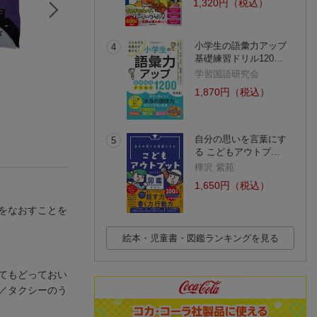
1,320円（税込）
小学生の語彙力アップ
4
基礎練習ドリル120…
ワーケーションのは
シャチ学
海洋生物学マニュ
じめかた
村山 司
ル
学習国語研究会
頼定 誠
村山 司
(2件)
1,870円（税込）
(2件)
自分の思いを言葉にす
5
る こどもアウトプ…
樺沢 紫苑
1,650円（税込）
をなおすことを
絵本・児童書・図鑑ランキングを見る
てもどっておい
／タクシーのう