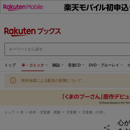
トップ
本・コミック
雑誌
音楽CD
DVD・ブルーレイ
熊本地震による配送の影響について
現
トップ
>
本
>
絵本・児童書・図鑑
>
児童書
>
児童書（日本）
在
地
心