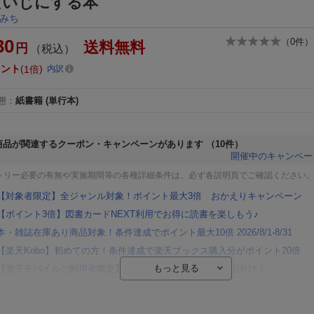
だいじにする本
みち
30
（
0
件）
送料無料
円
（税込）
イント
1倍
内訳
態
：
紙書籍
(単行本)
商品が関連するクーポン・キャンペーンがあります
（10件）
開催中のキャンペー
トリー必要の有無や実施期間等の各種詳細条件は、必ず各説明頁でご確認ください
【対象者限定】全ジャンル対象！ポイント最大3倍 おかえりキャンペーン
【ポイント3倍】図書カードNEXT利用でお得に読書を楽しもう♪
本・雑誌在庫あり商品対象！条件達成でポイント最大10倍 2026/8/1-8/31
【楽天Kobo】初めての方！条件達成で楽天ブックス購入分がポイント20倍
【楽天モバイルご利用者限定】条件達成で100万ポイント山分け！
【Rakuten Fashion×楽天ブックス】条件達成で10万ポイント山分け
【スタンプカード】楽天ポイントもらえる＆抽選で豪華景品が当たる！