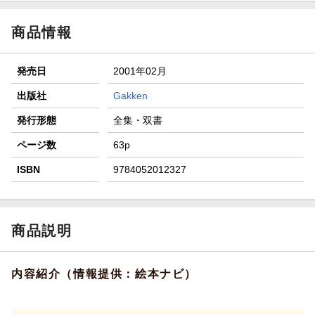
【スタンプカード】楽天ポイントもらえる＆抽選で豪華景品
が当たる！
商品情報
エントリー＆3,000円以上購入で無料データSIM（3GB/月プ
ラン）が当たる！
発売日
2001年02月
楽天モバイル紹介キャンペーンの拡散で300円OFFクーポン
進呈
出版社
Gakken
条件達成で楽天限定・宝塚歌劇 宙組貸切公演ペアチケット
発行形態
全集・双書
が当たる
ページ数
63p
ISBN
9784052012327
商品説明
内容紹介（情報提供：絵本ナビ）