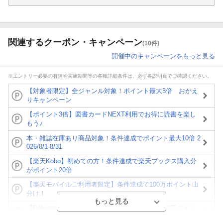
関連するクーポン・キャンペーン
(10件)
開催中のキャンペーンをもっと見る
※エントリー必要の有無や実施期間等の各種詳細条件は、必ず各説明頁でご確認ください。
【対象者限定】全ジャンル対象！ポイント最大3倍 おかえ
りキャンペーン
【ポイント3倍】図書カードNEXT利用でお得に読書を楽し
もう♪
本・雑誌在庫あり商品対象！条件達成でポイント最大10倍 2
026/8/1-8/31
【楽天Kobo】初めての方！条件達成で楽天ブックス購入分
がポイント20倍
【楽天モバイルご利用者限定】条件達成で100万ポイント山
分け！
【Rakuten Fashion×楽天ブックス】条件達成で10万ポイン
ト山分け