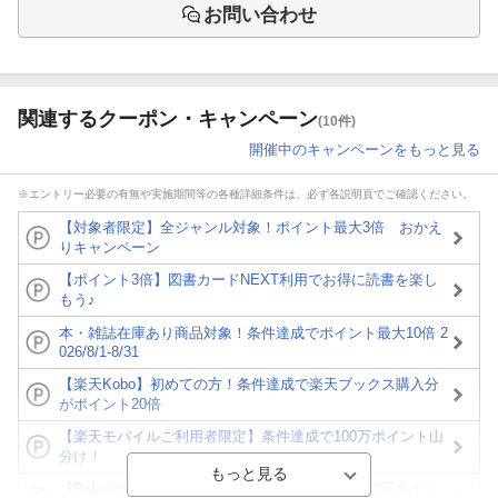
お問い合わせ
関連するクーポン・キャンペーン
(10件)
開催中のキャンペーンをもっと見る
※エントリー必要の有無や実施期間等の各種詳細条件は、必ず各説明頁でご確認ください。
【対象者限定】全ジャンル対象！ポイント最大3倍 おかえ
りキャンペーン
【ポイント3倍】図書カードNEXT利用でお得に読書を楽し
もう♪
本・雑誌在庫あり商品対象！条件達成でポイント最大10倍 2
026/8/1-8/31
【楽天Kobo】初めての方！条件達成で楽天ブックス購入分
がポイント20倍
【楽天モバイルご利用者限定】条件達成で100万ポイント山
分け！
【Rakuten Fashion×楽天ブックス】条件達成で10万ポイン