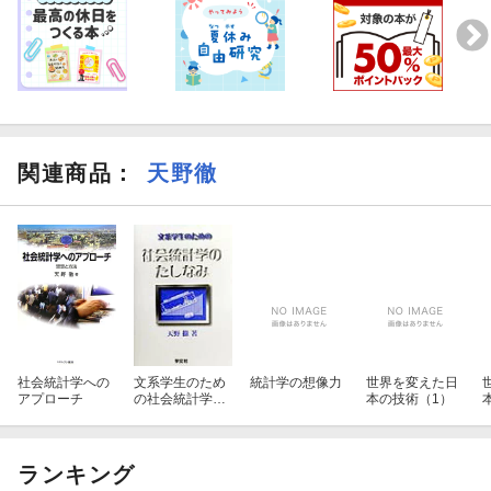
関連商品
：
天野徹
社会統計学への
文系学生のため
統計学の想像力
世界を変えた日
アプローチ
の社会統計学の
本の技術（1）
たしなみ
ランキング