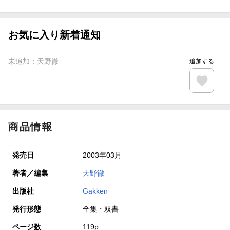
ト山分け
【スタンプカード】楽天ポイントもらえる＆抽選で豪華景品
が当たる！
お気に入り新着通知
エントリー＆3,000円以上購入で無料データSIM（3GB/月プ
ラン）が当たる！
未追加：
天野徹
追加する
楽天モバイル紹介キャンペーンの拡散で300円OFFクーポン
進呈
条件達成で楽天限定・宝塚歌劇 宙組貸切公演ペアチケット
が当たる
商品情報
発売日
2003年03月
著者／編集
天野徹
出版社
Gakken
発行形態
全集・双書
ページ数
119p