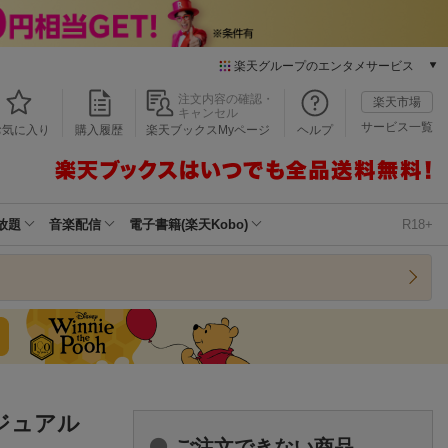
楽天グループのエンタメサービス
本/ゲーム/CD/DVD
注文内容の確認・
楽天市場
キャンセル
楽天ブックス
サービス一覧
お気に入り
購入履歴
楽天ブックスMyページ
ヘルプ
電子書籍
楽天Kobo
雑誌読み放題
楽天マガジン
放題
音楽配信
電子書籍(楽天Kobo)
R18+
音楽配信
楽天ミュージック
動画配信
楽天TV
動画配信ガイド
Rakuten PLAY
無料テレビ
Rチャンネル
ジュアル
チケット
ご注文できない商品