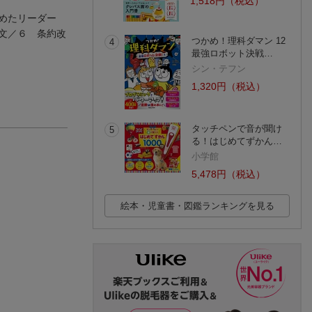
1,518円（税込）
進めたリーダー
文／６ 条約改
つかめ！理科ダマン 12
4
最強ロボット決戦…
シン・テフン
1,320円（税込）
タッチペンで音が聞け
5
る！はじめてずかん…
小学館
5,478円（税込）
絵本・児童書・図鑑ランキングを見る