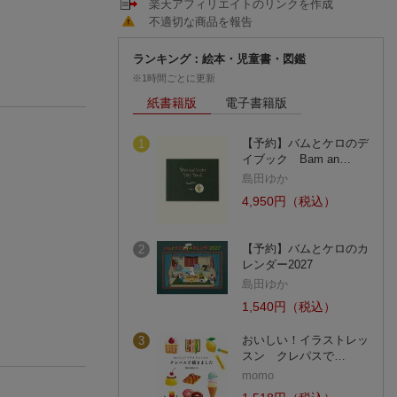
楽天アフィリエイトのリンクを作成
不適切な商品を報告
ランキング：絵本・児童書・図鑑
※1時間ごとに更新
紙書籍版
電子書籍版
【予約】バムとケロのデ
1
イブック Bam an…
島田ゆか
4,950円（税込）
【予約】バムとケロのカ
2
レンダー2027
島田ゆか
1,540円（税込）
おいしい！イラストレッ
3
スン クレパスで…
momo