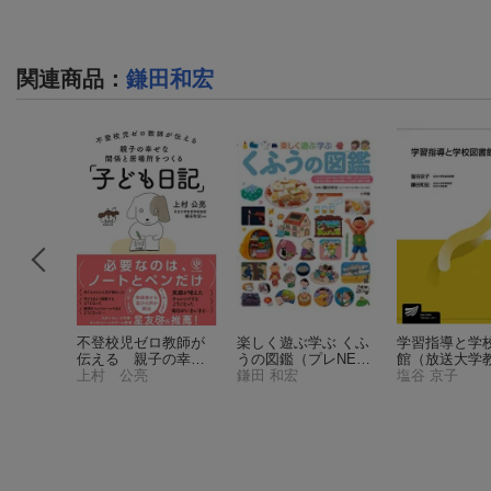
関連商品
：
鎌田和宏
社会科事
不登校児ゼロ教師が
楽しく遊ぶ学ぶ くふ
学習指導と学
伝える 親子の幸せ
うの図鑑
（プレNE
館
（放送大学
な関係と居場所をつ
上村 公亮
O）
鎌田 和宏
塩谷 京子
くる「子ども日記」