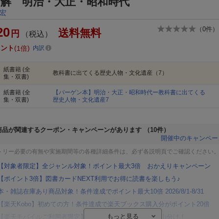
図解 明治・大正・昭和時代
宏
20
（
0
件）
送料無料
円
（税込）
イント
1倍
内訳
紙書籍
(全
教科書に出てくる歴史人物・文化遺産（7）
集・双書)
紙書籍
(全
【バーゲン本】明治・大正・昭和時代ー教科書に出てくる
集・双書)
歴史人物・文化遺産7
商品が関連するクーポン・キャンペーンがあります
（10件）
開催中のキャンペー
トリー必要の有無や実施期間等の各種詳細条件は、必ず各説明頁でご確認ください
【対象者限定】全ジャンル対象！ポイント最大3倍 おかえりキャンペーン
【ポイント3倍】図書カードNEXT利用でお得に読書を楽しもう♪
本・雑誌在庫あり商品対象！条件達成でポイント最大10倍 2026/8/1-8/31
【楽天Kobo】初めての方！条件達成で楽天ブックス購入分がポイント20倍
【楽天モバイルご利用者限定】条件達成で100万ポイント山分け！