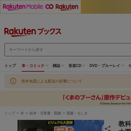
トップ
本・コミック
雑誌
音楽CD
DVD・ブルーレイ
熊本地震による配送の影響について
現
トップ
>
本
>
絵本・児童書・図鑑
>
図鑑・ちしき
在
地
教