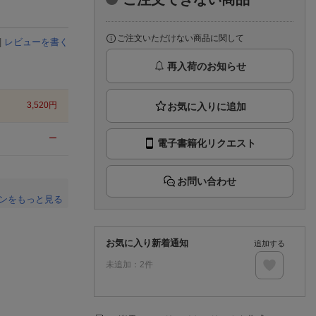
楽天チケット
エンタメニュース
推し楽
ご注文いただけない商品に関して
|
レビューを書く
再入荷のお知らせ
3,520
円
ー
電子書籍化リクエスト
お問い合わせ
ンをもっと見る
。
お気に入り新着通知
追加する
未追加：
2
件