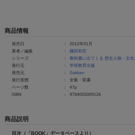
商品情報
発売日
：
2012年01月
著者／編集
：
鎌田和宏
シリーズ
：
教科書に出てくる 歴史人物・文化
発行元
：
学研教育出版
発売元
：
Gakken
発行形態
：
全集・双書
ページ数
：
47p
ISBN
：
9784055009126
商品説明
目次（「BOOK」データベースより）