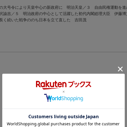
古の大号令により天皇中心の新政府に 明治天皇／３ 自由民権運動を
沢諭吉／５ 明治政府の中心として活躍した初代内閣総理大臣 伊藤博
長く続いた戦争ののち日本を立て直した 吉田茂