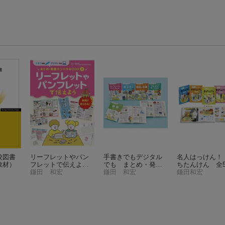
校図書
リーフレットやパン
手書きでもデジタル
名人はっけん！
教材）
フレットで伝えよう
でも まとめ・発表
ちたんけん 全
（手書きでもデジタ
鎌田 和宏
カンペキBOOK（全5
鎌田 和宏
鎌田和宏
ルでも まとめ・発
巻）
（0）
表カンペキBOOK
2）