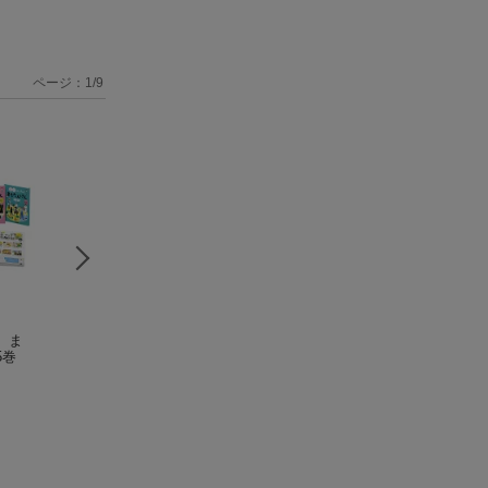
ページ：
1
/
9
 ま
小学校 新教科書 こ
ポスターで伝えよう
学校司書のための
5巻
こが変わった！ 社会
（手書きでもデジタ
校教育概論
鎌田 和宏
ルでも まとめ・発
鎌田 和宏
野口 武悟
表カンペキBOOK
3）