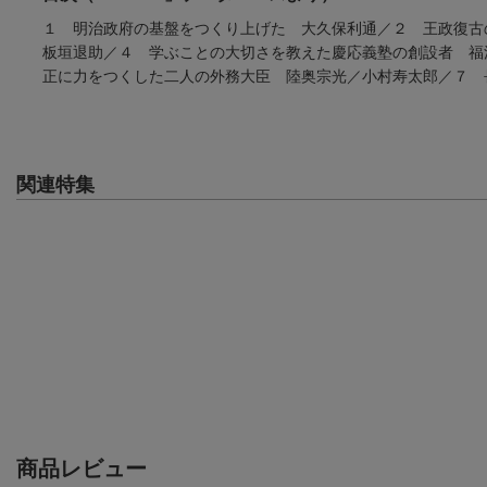
１ 明治政府の基盤をつくり上げた 大久保利通／２ 王政復
板垣退助／４ 学ぶことの大切さを教えた慶応義塾の創設者 福
正に力をつくした二人の外務大臣 陸奥宗光／小村寿太郎／７ 
関連特集
商品レビュー