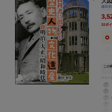
大
鎌田和
3,5
32
ポ
この
※エン