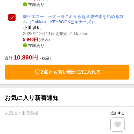
在庫あり
腹部エコー 一問一答
これから超音波検査を始める方
へ
（Gakken KEYBOOKビギナーズ）
小川 眞広
2025年12月11日頃発売
／ Gakken
5,940
円
(税込)
在庫あり
10,890
円
合計
（税込）
2点とも買い物かごに入れる
お気に入り新着通知
未追加：
出雲昌樹
追加する