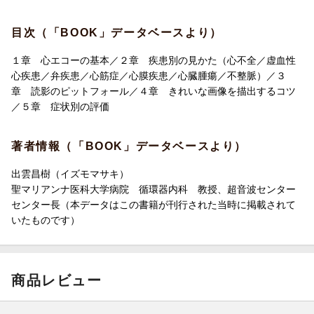
目次（「BOOK」データベースより）
１章 心エコーの基本／２章 疾患別の見かた（心不全／虚血性
心疾患／弁疾患／心筋症／心膜疾患／心臓腫瘍／不整脈）／３
章 読影のピットフォール／４章 きれいな画像を描出するコツ
／５章 症状別の評価
著者情報（「BOOK」データベースより）
出雲昌樹（イズモマサキ）
聖マリアンナ医科大学病院 循環器内科 教授、超音波センター
センター長（本データはこの書籍が刊行された当時に掲載されて
いたものです）
商品レビュー