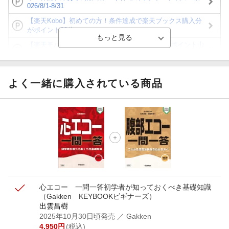
026/8/1-8/31
【楽天Kobo】初めての方！条件達成で楽天ブックス購入分
がポイント20倍
【楽天モバイルご利用者限定】条件達成で100万ポイント山
分け！
【Rakuten Fashion×楽天ブックス】条件達成で10万ポイン
ト山分け
よく一緒に購入されている商品
【スタンプカード】楽天ポイントもらえる＆抽選で豪華景品
が当たる！
エントリー＆3,000円以上購入で無料データSIM（3GB/月プ
ラン）が当たる！
楽天モバイル紹介キャンペーンの拡散で300円OFFクーポン
進呈
心エコー 一問一答
初学者が知っておくべき基礎知識
（Gakken KEYBOOKビギナーズ）
出雲昌樹
2025年10月30日頃発売
／ Gakken
4,950
円
(税込)