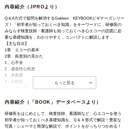
内容紹介（JPROより）
Q＆A方式で疑問を解消するGakken KEYBOOKビギナーズシリー
ズ！「初学者が知っておくべき知識」をキーワードに，研修医の
みならず検査技師・看護師も知っておくべき心エコーの読図に必
要な基礎知識を，わかりやすく，コンパクトに解説します．
【主な目次】
1章 エコーの基本
2章 疾患別の見かた
1．心不全
2．虚血性心疾患
3．弁疾患
4．心筋症
5．心膜疾患
6．心臓腫瘍
7．不整脈
内容紹介（「BOOK」データベースより）
3章 読影のピットフォール
4章 きれいな画像を出すためのコツ
研修医をはじめとして、検査技師、看護師など、心エコーを使う
5章 症状別の評価
初学者が知っておくべき基礎知識を、Ｑ＆Ａ形式で解説！豊富な
写真・シェーマと簡潔な解説で、ポイントをがっちりつかめる！