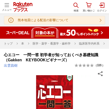
メニュー
熊本地震による配送の影響について
トップ
本
医学・薬学・看護学・歯科学
臨床医学内科系
心エコー 一問一答 初学者が知っておくべき基礎知識
（Gakken KEYBOOKビギナーズ）
出雲昌樹
（
0
件）