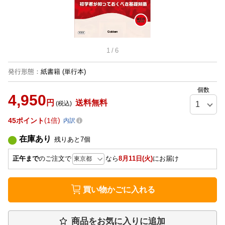
1
/
6
発行形態
：
紙書籍
(単行本)
個数
4,950
円
送料無料
(税込)
45
ポイント
1倍
内訳
在庫あり
残りあと
7
個
正午まで
のご注文で
なら
8月11日(火)
にお届け
買い物かごに入れる
商品をお気に入りに追加