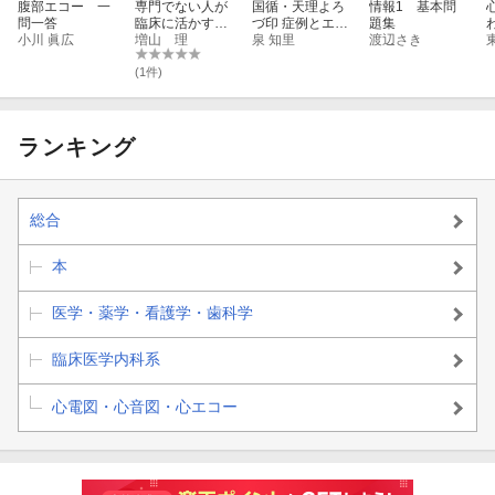
腹部エコー 一
専門でない人が
国循・天理よろ
情報1 基本問
問一答
臨床に活かすた
づ印 症例とエコ
題集
小川 眞広
めの 心エコー
増山 理
ー×イラストで
泉 知里
渡辺さき
レポート解釈ガ
学ぶ成人先天性
イド
心疾患［Web動
(1件)
画付］
ランキング
総合
本
医学・薬学・看護学・歯科学
臨床医学内科系
心電図・心音図・心エコー