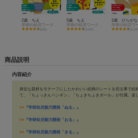
2歳 ちえ
5歳 ちえ
2歳 ひらがな
学研の幼児ワーク編集部
学研の幼児ワーク編集部
(9件)
(10件)
(11件
商品説明
内容紹介
身近な題材をモチーフにしたかわいい絵柄のシートを切る事で絵
て、「ちょっきんペンギン」「ちょきちょきボール」が付属。楽
2歳 ちえ
5歳 ちえ
2歳 ひらがな
学研の幼児ワーク編集部
学研の幼児ワーク編集部
>>
『学研幼児能力開発「ぬる」』
(9件)
(10件)
(11件
>>
『学研幼児能力開発「おる」』
>>
『学研幼児能力開発「きる」』