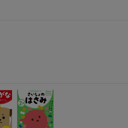
エントリー＆条件達成で『鬼滅の刃』オリジナルきんちゃく袋が当たる！