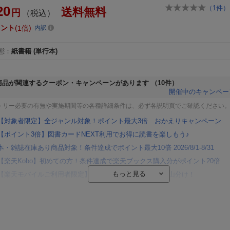
20
（
1
件）
送料無料
円
（税込）
イント
1倍
内訳
態
：
紙書籍
(単行本)
商品が関連するクーポン・キャンペーンがあります
（10件）
開催中のキャンペー
トリー必要の有無や実施期間等の各種詳細条件は、必ず各説明頁でご確認ください
【対象者限定】全ジャンル対象！ポイント最大3倍 おかえりキャンペーン
【ポイント3倍】図書カードNEXT利用でお得に読書を楽しもう♪
本・雑誌在庫あり商品対象！条件達成でポイント最大10倍 2026/8/1-8/31
【楽天Kobo】初めての方！条件達成で楽天ブックス購入分がポイント20倍
【楽天モバイルご利用者限定】条件達成で100万ポイント山分け！
【Rakuten Fashion×楽天ブックス】条件達成で10万ポイント山分け
【スタンプカード】楽天ポイントもらえる＆抽選で豪華景品が当たる！
楽天モバイル紹介キャンペーンの拡散で300円OFFクーポン進呈
条件達成で楽天限定・宝塚歌劇 宙組貸切公演ペアチケットが当たる