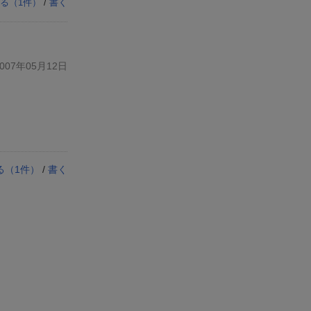
る（
1
件）
/
書く
07年05月12日
る（
1
件）
/
書く