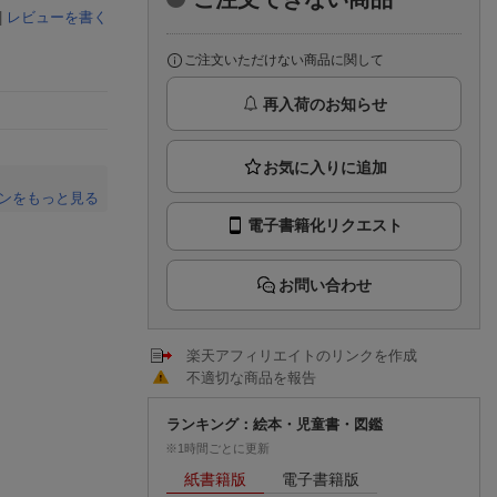
楽天チケット
|
レビューを書く
エンタメニュース
推し楽
ご注文いただけない商品に関して
再入荷のお知らせ
ンをもっと見る
電子書籍化リクエスト
。
お問い合わせ
楽天アフィリエイトのリンクを作成
不適切な商品を報告
ランキング：絵本・児童書・図鑑
※1時間ごとに更新
紙書籍版
電子書籍版