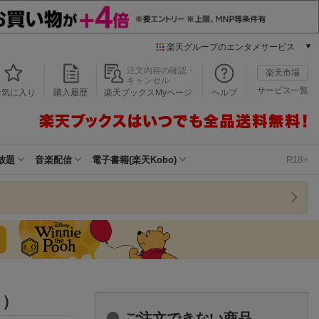
楽天グループのエンタメサービス
本/ゲーム/CD/DVD
注文内容の確認・
楽天市場
キャンセル
楽天ブックス
サービス一覧
お気に入り
購入履歴
楽天ブックスMyページ
ヘルプ
電子書籍
楽天Kobo
雑誌読み放題
楽天マガジン
放題
音楽配信
電子書籍(楽天Kobo)
R18+
音楽配信
楽天ミュージック
動画配信
楽天TV
動画配信ガイド
Rakuten PLAY
無料テレビ
Rチャンネル
］）
チケット
ご注文できない商品