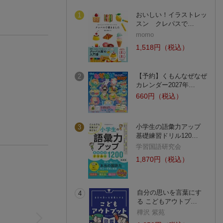
おいしい！イラストレッ
1
スン クレパスで…
momo
1,518円（税込）
【予約】くもんなぜなぜ
2
カレンダー2027年…
660円（税込）
小学生の語彙力アップ
3
基礎練習ドリル120…
学習国語研究会
1,870円（税込）
自分の思いを言葉にす
4
る こどもアウトプ…
樺沢 紫苑