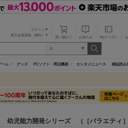
ログイン
楽天会員登録（無料）
買い物かご
お知らせ
Myクーポン
本
ゲーム
グッズ
PCソフト・周辺機器
エンタメニュース
雑誌読み
る 幼児能力開発シリーズ （［バラエティ