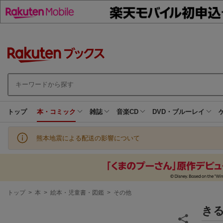
トップ
本・コミック
雑誌
音楽CD
DVD・ブルーレイ
熊本地震による配送の影響について
現
トップ
>
本
>
絵本・児童書・図鑑
>
その他
在
地
き