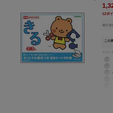
1,3
12
ポ
発行形
この
※エン