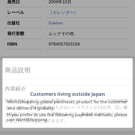
発売日
2009年10月
楽天モバイル紹介キャンペーンの拡散で300円OFFクーポン
進呈
レーベル
［カレンダー］
条件達成で楽天限定・宝塚歌劇 宙組貸切公演ペアチケット
出版社
Gakken
が当たる
発行形態
ムックその他
ISBN
9784057503158
商品説明
内容紹介
世界中で読まれている人気童話シリーズ「ムーミン」の2010年版
カレンダー。季節に合わせたかわいいイラストが12か月。広い書
き込みスペースがついた壁掛けタイプ。裏表紙で全てのイラスト
をまとめて見ることができます。