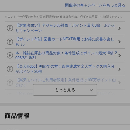
開催中のキャンペーンをもっと見る
※エントリー必要の有無や実施期間等の各種詳細条件は、必ず各説明頁でご確認ください。
【対象者限定】全ジャンル対象！ポイント最大3倍 おかえ
りキャンペーン
【ポイント3倍】図書カードNEXT利用でお得に読書を楽し
もう♪
本・雑誌在庫あり商品対象！条件達成でポイント最大10倍 2
026/8/1-8/31
【楽天Kobo】初めての方！条件達成で楽天ブックス購入分
がポイント20倍
【楽天モバイルご利用者限定】条件達成で100万ポイント山
分け！
【Rakuten Fashion×楽天ブックス】条件達成で10万ポイン
ト山分け
【スタンプカード】楽天ポイントもらえる＆抽選で豪華景品
が当たる！
商品情報
エントリー＆3,000円以上購入で無料データSIM（3GB/月プ
ラン）が当たる！