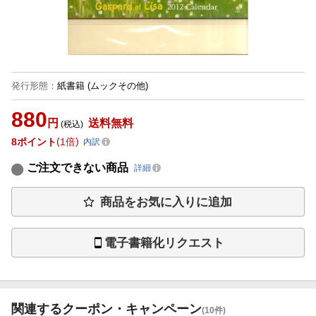
発行形態
：
紙書籍
(ムックその他)
880
円
送料無料
(税込)
8
ポイント
1倍
内訳
ご注文できない商品
詳細
商品をお気に入りに追加
電子書籍化リクエスト
関連するクーポン・キャンペーン
(10件)