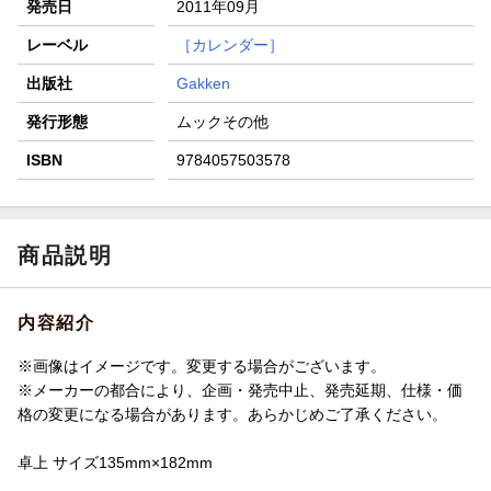
発売日
2011年09月
楽天モバイル紹介キャンペーンの拡散で300円OFFクーポン
進呈
レーベル
［カレンダー］
条件達成で楽天限定・宝塚歌劇 宙組貸切公演ペアチケット
出版社
Gakken
が当たる
発行形態
ムックその他
ISBN
9784057503578
商品説明
内容紹介
※画像はイメージです。変更する場合がございます。
※メーカーの都合により、企画・発売中止、発売延期、仕様・価
格の変更になる場合があります。あらかじめご了承ください。
卓上 サイズ135mm×182mm