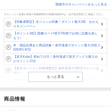
開催中のキャンペーンをもっと見る
※エントリー必要の有無や実施期間等の各種詳細条件は、必ず各説明頁でご確認ください。
【対象者限定】全ジャンル対象！ポイント最大3倍 おかえ
りキャンペーン
【ポイント3倍】図書カードNEXT利用でお得に読書を楽し
もう♪
本・雑誌在庫あり商品対象！条件達成でポイント最大10倍 2
026/8/1-8/31
【楽天Kobo】初めての方！条件達成で楽天ブックス購入分
がポイント20倍
【楽天モバイルご利用者限定】条件達成で100万ポイント山
分け！
【Rakuten Fashion×楽天ブックス】条件達成で10万ポイン
ト山分け
【スタンプカード】楽天ポイントもらえる＆抽選で豪華景品
が当たる！
商品情報
エントリー＆3,000円以上購入で無料データSIM（3GB/月プ
ラン）が当たる！