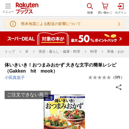
メニュー
熊本地震による配送の影響について
トップ
本
美容・暮らし・健康・料理
料理
和食・おかず
体いきいき！おつまみおかず 大きな文字の簡単レシピ
（Gakken hit mook）
小田真規子
（
0
件）
ご注文できない商品