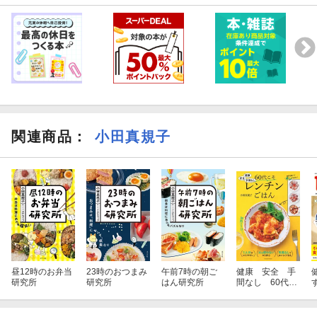
関連商品
：
小田真規子
昼12時のお弁当
23時のおつまみ
午前7時の朝ご
健康 安全 手
研究所
研究所
はん研究所
間なし 60代こ
そレンチンごは
ん