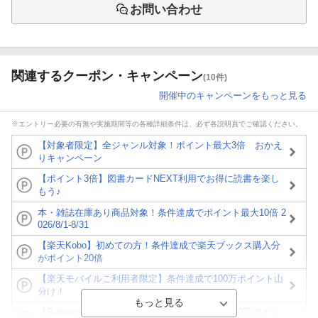
お問い合わせ
関連するクーポン・キャンペーン
(10件)
開催中のキャンペーンをもっと見る
※エントリー必要の有無や実施期間等の各種詳細条件は、必ず各説明頁でご確認ください。
【対象者限定】全ジャンル対象！ポイント最大3倍 おかえ
りキャンペーン
【ポイント3倍】図書カードNEXT利用でお得に読書を楽し
もう♪
本・雑誌在庫あり商品対象！条件達成でポイント最大10倍 2
026/8/1-8/31
【楽天Kobo】初めての方！条件達成で楽天ブックス購入分
がポイント20倍
【楽天モバイルご利用者限定】条件達成で100万ポイント山
分け！
【Rakuten Fashion×楽天ブックス】条件達成で10万ポイン