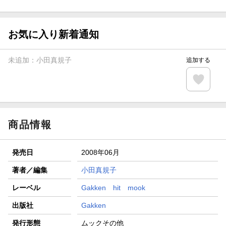
ト山分け
【スタンプカード】楽天ポイントもらえる＆抽選で豪華景品
が当たる！
お気に入り新着通知
エントリー＆3,000円以上購入で無料データSIM（3GB/月プ
ラン）が当たる！
未追加：
小田真規子
追加する
楽天モバイル紹介キャンペーンの拡散で300円OFFクーポン
進呈
条件達成で楽天限定・宝塚歌劇 宙組貸切公演ペアチケット
が当たる
商品情報
発売日
2008年06月
著者／編集
小田真規子
レーベル
Gakken hit mook
出版社
Gakken
発行形態
ムックその他