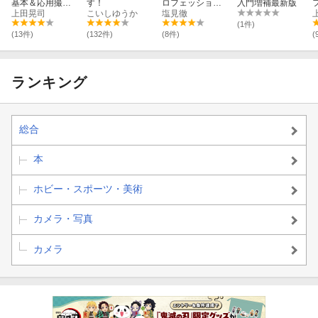
基本＆応用撮影
す！
ロフェッショナ
入門増補最新版
ガイド
上田晃司
こいしゆうか
ル撮影ガイド
塩見徹
(1件)
(13件)
(132件)
(8件)
(
ランキング
総合
本
ホビー・スポーツ・美術
カメラ・写真
カメラ