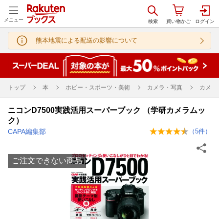
メニュー
熊本地震による配送の影響について
トップ
本
ホビー・スポーツ・美術
カメラ・写真
カメラ
ニコンD7500実践活用スーパーブック （学研カメラムッ
ク）
CAPA編集部
（
5
件）
ご注文できない商品