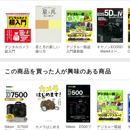
デジタルカメラ
星と月の新しい
デジタル一眼超
キヤノンEOS5D
超入門
撮り方
入門最新版
Mark4スーパ
C
ーブック
この商品を買った人が興味のある商品
Nikon D7500
カメラはじめま
Nikon D500プ
デジタル一眼超