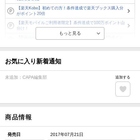
【楽天Kobo】初めての方！条件達成で楽天ブックス購入分
がポイント20倍
【楽天モバイルご利用者限定】条件達成で100万ポイント山
分け！
【Rakuten Fashion×楽天ブックス】条件達成で10万ポイン
ト山分け
【スタンプカード】楽天ポイントもらえる＆抽選で豪華景品
が当たる！
お気に入り新着通知
エントリー＆3,000円以上購入で無料データSIM（3GB/月プ
ラン）が当たる！
未追加：
CAPA編集部
追加する
楽天モバイル紹介キャンペーンの拡散で300円OFFクーポン
進呈
条件達成で楽天限定・宝塚歌劇 宙組貸切公演ペアチケット
が当たる
商品情報
発売日
2017年07月21日