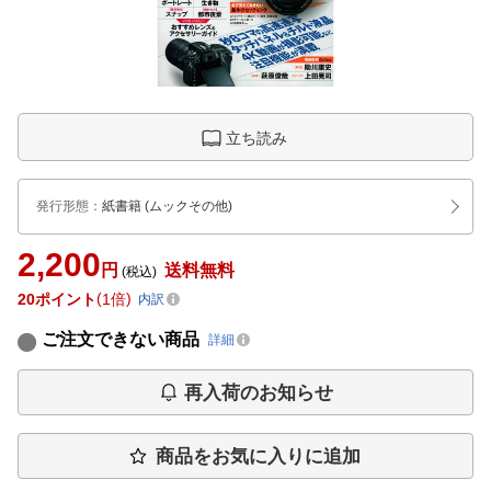
立ち読み
発行形態
：
紙書籍
(ムックその他)
2,200
円
送料無料
(税込)
20
ポイント
1倍
内訳
ご注文できない商品
詳細
再入荷のお知らせ
商品をお気に入りに追加