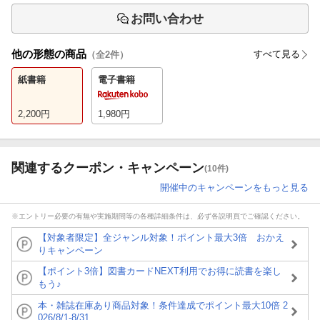
お問い合わせ
他の形態の商品
すべて見る
（全
2
件）
紙書籍
電子書籍
2,200
円
1,980
円
関連するクーポン・キャンペーン
(10件)
開催中のキャンペーンをもっと見る
※エントリー必要の有無や実施期間等の各種詳細条件は、必ず各説明頁でご確認ください。
【対象者限定】全ジャンル対象！ポイント最大3倍 おかえ
りキャンペーン
【ポイント3倍】図書カードNEXT利用でお得に読書を楽し
もう♪
本・雑誌在庫あり商品対象！条件達成でポイント最大10倍 2
026/8/1-8/31