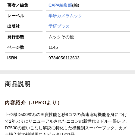
著者／編集
CAPA編集部
(編)
レーベル
学研カメラムック
出版社
学研プラス
発行形態
ムックその他
ページ数
114p
ISBN
9784056112603
商品説明
内容紹介（JPROより）
上位機D500並みの画質性能と秒8コマの高速連写機能を身につけ
て2年ぶりにリニューアルされたニコンの新世代ミドル一眼レフ、
D7500の使いこなし解説に特化した機種別スーパーブック。カメ
ラ購入前の検討用にもピッタリの1冊。