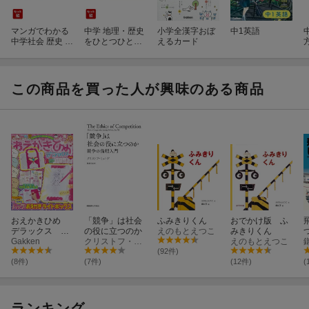
マンガでわかる
中学 地理・歴史
小学全漢字おぼ
中1英語
中学社会 歴史 上
をひとつひとつ
えるカード
下巻セット
わかりやすく。
改訂版 2冊セッ
ト
この商品を買った人が興味のある商品
おえかきひめ
「競争」は社会
ふみきりくん
おでかけ版 ふ
デラックス 新
の役に立つのか
えのもとえつこ
みきりくん
装版
Gakken
クリストフ・リュトゲ
えのもとえつこ
(92件)
(8件)
(7件)
(12件)
(
ランキング