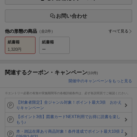
お問い合わせ
他の形態の商品
すべて見る
（全
2
件）
紙書籍
紙書籍
1,320
円
ー
関連するクーポン・キャンペーン
(10件)
開催中のキャンペーンをもっと見る
※エントリー必要の有無や実施期間等の各種詳細条件は、必ず各説明頁でご確認ください。
【対象者限定】全ジャンル対象！ポイント最大3倍 おかえ
りキャンペーン
【ポイント3倍】図書カードNEXT利用でお得に読書を楽し
もう♪
本・雑誌在庫あり商品対象！条件達成でポイント最大10倍 2
026/8/1-8/31