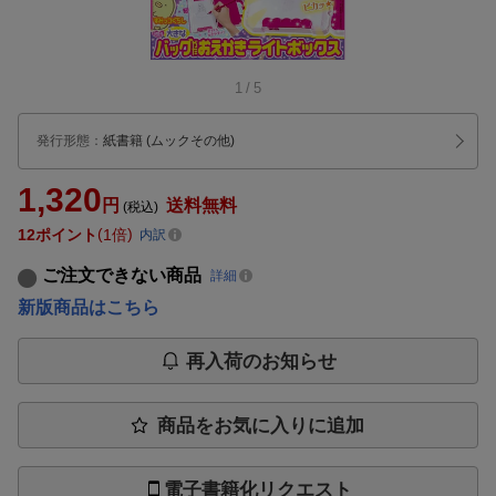
1
/
5
発行形態
：
紙書籍
(ムックその他)
1,320
円
送料無料
(税込)
12
ポイント
1倍
内訳
ご注文できない商品
詳細
新版商品はこちら
再入荷のお知らせ
商品をお気に入りに追加
電子書籍化リクエスト