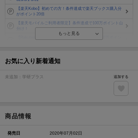
【楽天Kobo】初めての方！条件達成で楽天ブックス購入分
がポイント20倍
【楽天モバイルご利用者限定】条件達成で100万ポイント山
分け！
【Rakuten Fashion×楽天ブックス】条件達成で10万ポイン
ト山分け
【スタンプカード】楽天ポイントもらえる＆抽選で豪華景品
が当たる！
お気に入り新着通知
エントリー＆3,000円以上購入で無料データSIM（3GB/月プ
ラン）が当たる！
未追加：
学研プラス
追加する
楽天モバイル紹介キャンペーンの拡散で300円OFFクーポン
進呈
条件達成で楽天限定・宝塚歌劇 宙組貸切公演ペアチケット
が当たる
商品情報
発売日
2020年07月02日