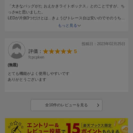
文字をなぞるだけで、きれいな文字が練習できます。
「大きなバッグがた おえかきライトボックス」とのことですが、ち
っさwと思いました。
LEDが片側3つだけとは...きょうびトレース台は安いのでそのうち買
☆本文紹介☆
い直すかも
もっと見る
〇すみっコぐらしといろえんぴつレッスン
紙を挟む所も挟む力はなく描いていく途中でズレてしまいクリップ
〇かいてかわいい! ! リカちゃんのおしゃれおえかき
を付けてあげました。
〇サンリオキャラがおしえるよ！ もっとなかよくなれるまほう
5歳の娘には細くて小さい絵は「無理！」と半泣きでしたので簡単
投稿日：2023年02月25日
のことば
な絵を選んだら描けました。
5
評価：
〇かわいいおてがみをかこう
fcpcpken
ほか
(無題)
※内容は予告なく変更になる場合がございます。
とても機能がよく使用しやすいです
ありがとうございます
全10件のレビューを見る