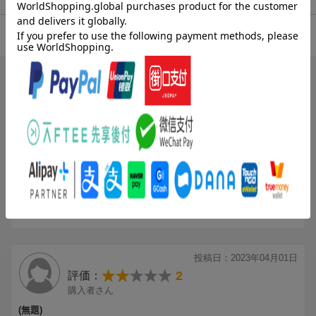
〇中ふたを開けると、小物入れになっています。本誌から切り取
った「ライトボックスようおえかきシート」や、筆記用具を入れ
3.80
総合評価：
ることができるので、お片付けもばっちり。閉じるとバッグがた
になっており、持ち運びにも便利です。
ブックスのレビュー（10件）
※「大きなバッグがた おえかきライトボックス」の電池は別売
りです。単3乾電池を3本ご用意ください。
投稿日：2024年08月04日
4
評価：
＜ とじこみふろく2 ＞
ダヤポラ
☆ライトボックスよう おえかきシート☆
(無題)
ライトボックスにセットして使うおえかきシートは、全86種類の
大ボリューム。いろいろなドレス姿のリカちゃんや、マイメロデ
ライトが暗めで不均一だけど、バックがかわいいのと、右側部分に
ィ、リトルツインスターズ（キキララ）などのサンリオキャラ、
描きかけの紙とか入れられるのがよかったです！なぞってあそんで
リラックマやここたまなど、人気のキャラクターがずらり。ま
ます！
た、「ふたごのプリンセス」をはじめとした、おえかきひめで人
気のプリンセスたちも大集合。いつもよりちょっと大人っぽい、
少女漫画風のおえかきも楽しめます。
投稿日：2023年04月01日
また「おえかきひめ11月号」のアンケートで特にご要望の多かっ
2
評価：
た、「きれいなひらがな ／ カタカナれんしゅうちょう」もついて
購入者さん
います。お手本をライトボックスにセットして、浮かび上がった
(無題)