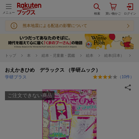
メニュー
熊本地震による配送の影響について
トップ
本
絵本・児童書・図鑑
絵本
絵本(日本）
おえかきひめ デラックス （学研ムック）
学研プラス
（
10
件）
ご注文できない商品