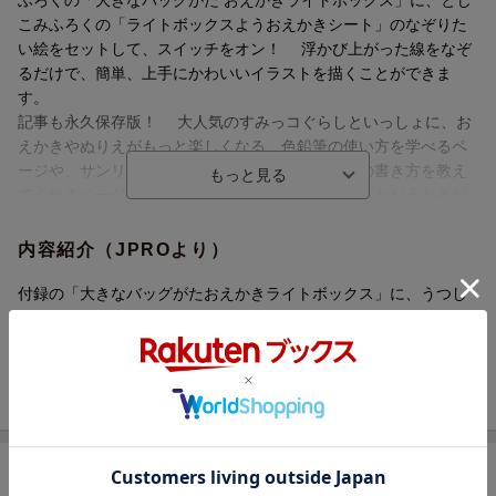
ふろくの「大きなバッグがた おえかきライトボックス」に、とじ
こみふろくの「ライトボックスようおえかきシート」のなぞりた
い絵をセットして、スイッチをオン！ 浮かび上がった線をなぞ
るだけで、簡単、上手にかわいいイラストを描くことができま
す。
記事も永久保存版！ 大人気のすみっコぐらしといっしょに、お
えかきやぬりえがもっと楽しくなる、色鉛筆の使い方を学べるペ
ージや、サンリオキャラクターがすてきなお手紙の書き方を教え
てくれるページなど、おえかき記事が大充実。もっとおえかきが
大好きになる一冊です。
内容紹介（JPROより）
＜ とじこみふろく1 ＞
☆大きなバッグがた おえかきライトボックス☆
付録の「大きなバッグがたおえかきライトボックス」に、うつし
〇スイッチを入れると、ピカッ☆とライトが光る、おえかきライ
えシートをのせてスイッチをオン。プリンセスや人気のキャラク
トボックス。とじこみふろくの「ライトボックスようおえかきシ
ターをなぞって、おえかきを楽しみましょう。バッグには、うつ
ート」のなぞりたい絵をセットして、浮かび上がった線をなぞる
しえシートや筆記具が収納可能。場所を選ばず遊ぶことができま
だけで、かわいいイラストが描けます。
す。
〇ふろくはビッグサイズ！ 描きやすさを追求し、手を置きなが
らイラストが描けるよう、ライト面の反対側もライト面と同じ高
さで設計しました。小さなお子様でも、無理なくおえかきを楽し
商品レビュー（10件）
むことができます。