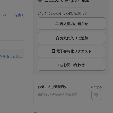
楽天チケット
エンタメニュース
推し楽
ご注文いただけない商品に関して
|
レビューを書く
再入荷のお知らせ
電子書籍化リクエスト
ンをもっと見る
。
お問い合わせ
お気に入り新着通知
追加する
未追加：
地球の歩き方編集室