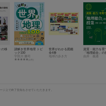
々の移
謎解き世界地理 トピ
世界がわかる図鑑
資質・能力を育
ック100
全4巻
「地理総合」の
宇田川 勝司
地球の歩き方
由井 義通
(1件)
ージ上で終了告知をさせていただきます。