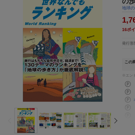
の
地球の
1,7
16
ポ
発行形
この
※エン