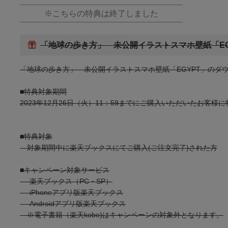
※こちらの特典は終了しました
「地球の歩き方」 未公開イラストスマホ壁紙「EG
「地球の歩き方」 未公開イラストスマホ壁紙「EGYPT」のダ
■特典対象期間
2023年12月26日（火）11：59までにご購入いただいたお客様
■特典対象
対象期間中に楽天ブックスにてご購入(ご注文完了)された方
■キャンペーン対象サービス
-楽天ブックス（PC・SP）
-iPhoneアプリ版楽天ブックス
-Androidアプリ版楽天ブックス
※電子書籍（楽天kobo)はキャンペーンの対象外となります。