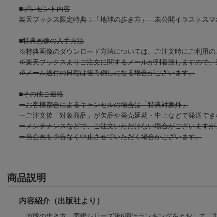
■プレゼント内容
楽天ブックス限定特典：「地球の歩き方」 未公開イラストスマ
■特典画像の入手方法
※特典画像のダウンロード方法については、ご注文時にご利用の
※楽天ブックスよりご注文に関するメールが到着致しますので、
※メール送付の日程は後ろ倒しになる場合がございます。
■その他ご連絡
ーお客様都合によるキャンセルの場合は「特典対象外」
ーご注文後「対象商品」が欠品や発売延期・中止などで発送でき
ーメンテナンスなどで、ご注文いただけない場合がございますが
ー当企画を予告なく中止させていただく場合がございます。
商品説明
内容紹介（出版社より）
「地球の歩き方」図鑑シリーズ第6弾はランキングをとおして「