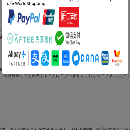
ホ壁紙「EGYPT」のダウンロード特典
メールアドレス宛へ、 ⇒商品出荷完了の翌日にメール送付
迷惑メールなどの設定など充分にご注意ください。
ない場合は「特典対象外」
、特典対象期間を延長することはございません。何とぞご了承ください
世界」の今を知ることができる一冊！ 旅行や地理、経済や文化などあ