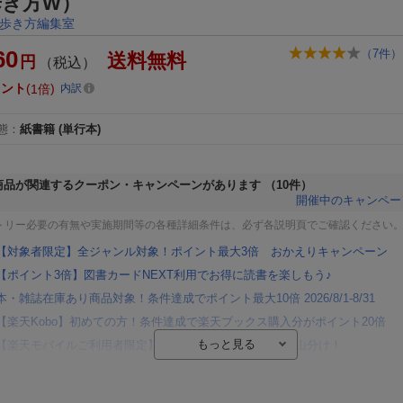
歩き方W）
歩き方編集室
60
（
7
件）
送料無料
円
（税込）
イント
1倍
内訳
態
：
紙書籍
(単行本)
商品が関連するクーポン・キャンペーンがあります
（10件）
開催中のキャンペー
トリー必要の有無や実施期間等の各種詳細条件は、必ず各説明頁でご確認ください
【対象者限定】全ジャンル対象！ポイント最大3倍 おかえりキャンペーン
【ポイント3倍】図書カードNEXT利用でお得に読書を楽しもう♪
本・雑誌在庫あり商品対象！条件達成でポイント最大10倍 2026/8/1-8/31
【楽天Kobo】初めての方！条件達成で楽天ブックス購入分がポイント20倍
【楽天モバイルご利用者限定】条件達成で100万ポイント山分け！
【Rakuten Fashion×楽天ブックス】条件達成で10万ポイント山分け
【スタンプカード】楽天ポイントもらえる＆抽選で豪華景品が当たる！