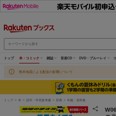
トップ
本・コミック
雑誌
音楽CD
DVD・ブルーレイ
熊本地震による配送の影響について
現
トップ
>
本
>
語学・学習参考書
>
辞典
>
年鑑・資料集
在
地
W