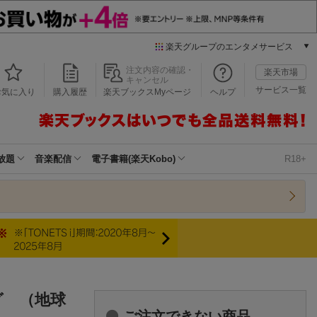
楽天グループのエンタメサービス
本/ゲーム/CD/DVD
注文内容の確認・
楽天市場
キャンセル
楽天ブックス
サービス一覧
お気に入り
購入履歴
楽天ブックスMyページ
ヘルプ
電子書籍
楽天Kobo
雑誌読み放題
楽天マガジン
放題
音楽配信
電子書籍(楽天Kobo)
R18+
音楽配信
楽天ミュージック
動画配信
楽天TV
動画配信ガイド
Rakuten PLAY
無料テレビ
Rチャンネル
グ （地球
チケット
ご注文できない商品