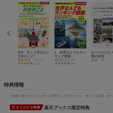
医療コミ
S01 今こそ学びたい
1 世界なんでもラン
ネパールの人
ョン・ス
日本のこと
キング図鑑
動の諸相
マーガレット・ローイド
蜂谷翔音（マジカルトリップ）
地球の歩き方
森本 泉
(21件)
(2件)
特典情報
※数量に限りがございます。お早めにご注文ください。無くなり次第、当ペ
楽天ブックス限定特典
オリジナル特典