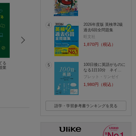
2026年度版 英検準2級
4
過去6回全問題集
旺文社
1,870円（税込）
てる
住宅の社会性を考え
【POD】強化される
カンボジアは変わ
100日後に英語がものに
5
授業
る
フン・セン体制ーー2
たのか
なる1日10分 ネイ…
永山 のどか
023年カンボジア総選
山田裕史
小林 知
挙と世襲内閣の誕生
ブレット・リンゼイ
(1件)
ーー
1,980円（税込）
語学・学習参考書ランキングを見る