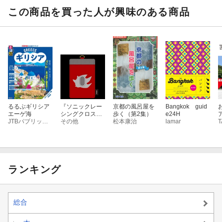
この商品を買った人が興味のある商品
るるぶギリシア
『ソニックレー
京都の風呂屋を
Bangkok guid
エーゲ海
シングクロスワ
歩く（第2集）
e24H
JTBパブリッシング 旅行ガイドブック 編集部
ールド』ICカー
その他
松本康治
lamar
ドケース シャ
ドウ
ランキング
総合