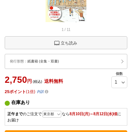
1
/
11
立ち読み
発行形態
：
紙書籍
(全集・双書)
個数
2,750
円
送料無料
(税込)
25
ポイント
1倍
内訳
在庫あり
正午まで
のご注文で
なら
8月10日(月)～8月12日(水)頃
に
お届け