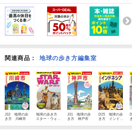
関連商品
：
地球の歩き方編集室
J32 地球の歩
地球の歩き方
J31 地球の歩
D25 地球の歩
き方 川崎市
スター・ウォー
き方 神戸市
き方 インドネ
ズ
シア 2027〜20
28
2