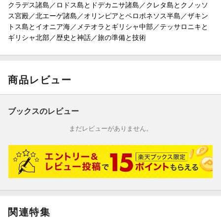
・クレタ島とクノッソス宮殿
クラデス諸島／ロドス島とドデカニサ諸島／クレタ島とクノッソ
・北エーゲ諸島
ス宮殿／北エーゲ諸島／オリンピアとペロポネソス半島／ザキン
・オリンピア、ミケーネとペロポネス半島
トス島とイオニア海／メテオラとギリシャ中部／テッサロニキと
・ザキントス島とイオニア海
ギリシャ北部／歴史と神話／旅の準備と技術
・メテオラとデルフィ、イピロス地方
・マケドニアとトラキア地方
【巻末特集】
商品レビュー
・ギリシャの歴史と神話
・旅の準備と技術
ブックスのレビュー
予告なく一部内容が変更される可能性もあります。予めご了承く
まだレビューがありません。
ださい。
関連特集