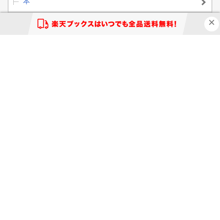
本
旅行・留学・アウトドア
旅行
買い物かご
お気に入り
閲覧履歴
購入履歴
クーポン
楽天ブックスとは？
ヘルプ
お問い合わせ窓口
ご意見・ご要望