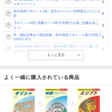
りキャンペーン
条件達成でポイント2倍！楽天モバイルご利用者はさらに+1
倍
【ポイント3倍】図書カードNEXT利用でお得に読書を楽し
もう♪
本・雑誌在庫あり商品対象！条件達成でポイント最大10倍 2
026/8/1-8/31
【楽天Kobo】初めての方！条件達成で楽天ブックス購入分
がポイント20倍
【楽天モバイルご利用者限定】条件達成で100万ポイント山
分け！
【Rakuten Fashion×楽天ブックス】条件達成で10万ポイン
ト山分け
よく一緒に購入されている商品
【スタンプカード】楽天ポイントもらえる＆抽選で豪華景品
が当たる！
エントリー＆3,000円以上購入で無料データSIM（3GB/月プ
ラン）が当たる！
楽天モバイル紹介キャンペーンの拡散で300円OFFクーポン
進呈