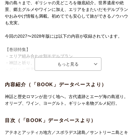
海の島々まで、ギリシャの見どころを徹底紹介。世界遺産や絶
景、郷土グルメやワインに加え、エリアをまたいだモデルプラン
やおみやげ情報も満載。初めてでも安心して旅ができるノウハウ
も充実。
今回の2027〜2028年版には以下の内容が収録されています。
【巻頭特集】
・エリア組み合わせ別モデルプラン
・神話と祈り、自然と人が織りなす絶景
・ギリシャ世界遺産案内
・ギリシャの美食
ワイン／チーズ／ヨーグルト／名物グルメカタログ
内容紹介（「BOOK」データベースより）
・ギリシャのおみやげ
神話と歴史ロマンが息づく地へ。古代遺跡とエーゲ海の島巡り。
【エリアガイド】
オリーブ、ワイン、ヨーグルト。ギリシャ名物グルメ紀行。
・アテネとアッティカ地方
・スポラデス諸島
目次（「BOOK」データベースより）
・サントリーニ島、ミコノス島とキクラデス諸島
・ロドス島とドデカニサ諸島
アテネとアッティカ地方／スポラデス諸島／サントリーニ島とキ