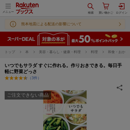
メニュー
熊本地震による配送の影響について
トップ
本
美容・暮らし・健康・料理
料理
和食・おかず
いつでもサラダ すぐに作れる。作りおきできる。毎日手
軽に野菜どっさ
（
3
件）
ご注文できない商品