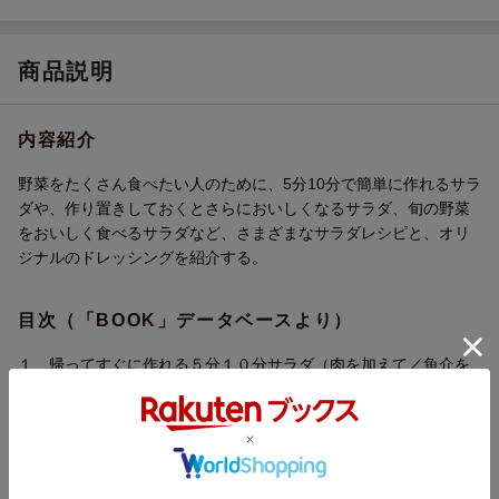
商品説明
内容紹介
野菜をたくさん食べたい人のために、5分10分で簡単に作れるサラ
ダや、作り置きしておくとさらにおいしくなるサラダ、旬の野菜
をおいしく食べるサラダなど、さまざまなサラダレシピと、オリ
ジナルのドレッシングを紹介する。
目次（「BOOK」データベースより）
１ 帰ってすぐに作れる５分１０分サラダ（肉を加えて／魚介を
加えて ほか）／２ まとめ作りするおそうざいサラダ（定番サ
ラダ／マリネサラダ ほか）／３ 主食にもなるごはんサラダ
（米／押し麦 ほか）／４ 季節を味わう旬サラダ（春野菜とチ
キンのソテーサラダ／菜の花とえびのからしあえ ほか）