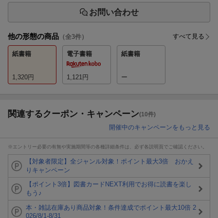
お問い合わせ
他の形態の商品
すべて見る
（全
3
件）
紙書籍
電子書籍
紙書籍
1,320
円
1,121
円
ー
関連するクーポン・キャンペーン
(10件)
開催中のキャンペーンをもっと見る
※エントリー必要の有無や実施期間等の各種詳細条件は、必ず各説明頁でご確認ください。
【対象者限定】全ジャンル対象！ポイント最大3倍 おかえ
りキャンペーン
【ポイント3倍】図書カードNEXT利用でお得に読書を楽し
もう♪
本・雑誌在庫あり商品対象！条件達成でポイント最大10倍 2
026/8/1-8/31