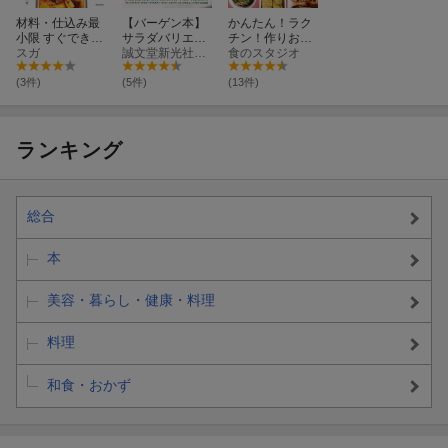
材料・仕込み最
【バーゲン本】
かんたん！ラク
小限 すぐできる
サラダバリエー
チン！作りおき
作りおき
スガ
ションブック
誠文堂新光社 編
の便利おかず21
食のスタジオ
コンパクト版
8
(3件)
(5件)
(13件)
ランキング
総合
本
美容・暮らし・健康・料理
料理
和食・おかず