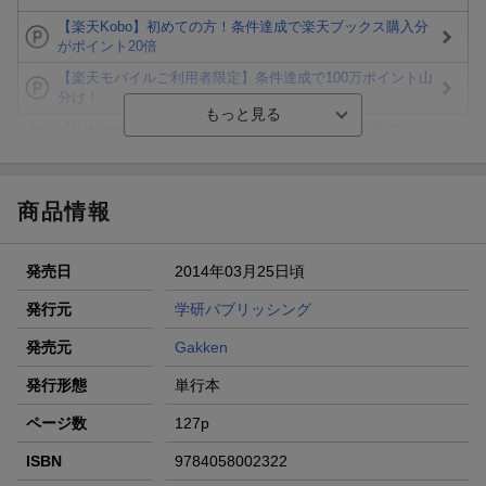
【楽天Kobo】初めての方！条件達成で楽天ブックス購入分
がポイント20倍
【楽天モバイルご利用者限定】条件達成で100万ポイント山
分け！
【Rakuten Fashion×楽天ブックス】条件達成で10万ポイン
ト山分け
【スタンプカード】楽天ポイントもらえる＆抽選で豪華景品
が当たる！
商品情報
エントリー＆3,000円以上購入で無料データSIM（3GB/月プ
ラン）が当たる！
発売日
2014年03月25日頃
楽天モバイル紹介キャンペーンの拡散で300円OFFクーポン
進呈
発行元
学研パブリッシング
条件達成で楽天限定・宝塚歌劇 宙組貸切公演ペアチケット
発売元
Gakken
が当たる
発行形態
単行本
ページ数
127p
ISBN
9784058002322