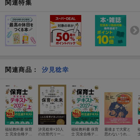
関連特集
関連商品
：
汐見稔幸
福祉教科書 保育
汐見稔幸×10人
福祉教科書 保育
最後まで大変と
士 完全合格テキ
の次世代リーダ
士 完全合格テキ
思わないうれし
スト 上 2027年
ー 保育の未来
スト 下 2027年
い保育