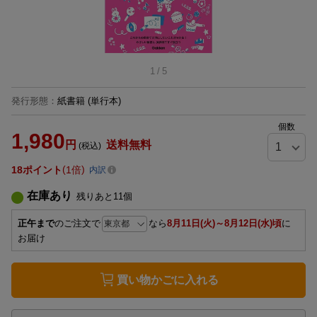
1
/
5
発行形態
：
紙書籍
(単行本)
個数
1,980
円
送料無料
(税込)
18
ポイント
1倍
内訳
在庫あり
残りあと
11
個
正午まで
のご注文で
なら
8月11日(火)～8月12日(水)頃
に
お届け
買い物かごに入れる