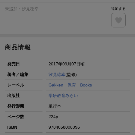
未追加：
汐見稔幸
追加する
商品情報
発売日
2017年09月07日頃
著者／編集
汐見稔幸
(監修)
レーベル
Gakken 保育 Books
出版社
学研教育みらい
発行形態
単行本
ページ数
224p
ISBN
9784058008096