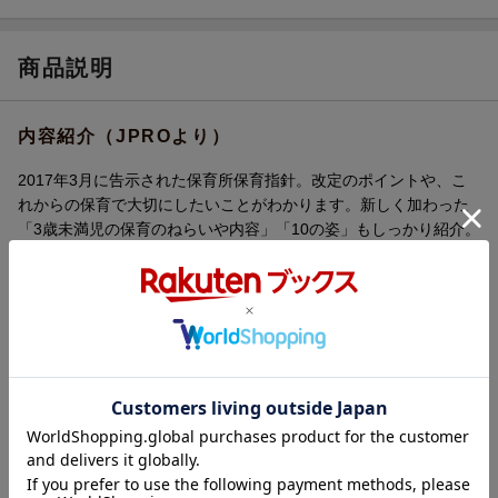
商品説明
内容紹介（JPROより）
2017年3月に告示された保育所保育指針。改定のポイントや、こ
れからの保育で大切にしたいことがわかります。新しく加わった
「3歳未満児の保育のねらいや内容」「10の姿」もしっかり紹介。
イラストたっぷりの解説と実践例で、今すぐ保育に役立ちます！
【目次】
改定のポイント&キーワード
第1章 総則
第2章 保育の内容
第3章 健康及び安全
第4章 子育て支援
第5章 職員の資質向上
保育所保育指針 原文