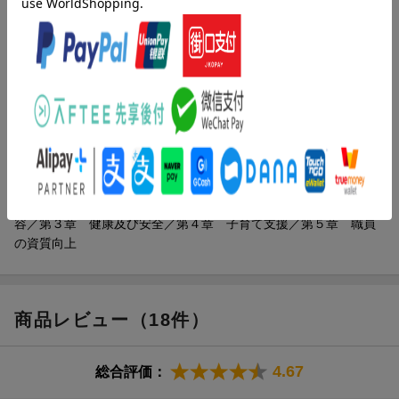
内容紹介（「BOOK」データベースより）
改定のポイントから、保育所保育で大切にしたいことまで、指針
のすべてが分かる保育者必携の１冊です。“乳児・１歳以上３歳未
満児の保育の内容”をイラストたっぷりで解説。保育所保育で大切
にしたい“養護と教育の一体化”が具体的に見えてくる。“幼児期の
終わりまでに育ってほしい姿（１０の姿）”をしっかり解説！
目次（「BOOK」データベースより）
改定のポイント＆キーワード／第１章 総則／第２章 保育の内
容／第３章 健康及び安全／第４章 子育て支援／第５章 職員
の資質向上
商品レビュー（18件）
4.67
総合評価：