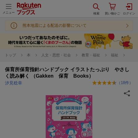
メニュー
熊本地震による配送の影響について
トップ
本
人文・思想・社会
教育・福祉
福祉
保育所保育指針ハンドブック イラストたっぷり やさし
く読み解く （Gakken 保育 Books）
汐見稔幸
（
18
件）