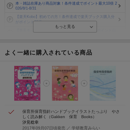
本・雑誌在庫あり商品対象！条件達成でポイント最大10倍 2
026/8/1-8/31
【楽天Kobo】初めての方！条件達成で楽天ブックス購入分
がポイント20倍
【楽天モバイルご利用者限定】条件達成で100万ポイント山
分け！
【Rakuten Fashion×楽天ブックス】条件達成で10万ポイン
ト山分け
よく一緒に購入されている商品
【スタンプカード】楽天ポイントもらえる＆抽選で豪華景品
が当たる！
エントリー＆3,000円以上購入で無料データSIM（3GB/月プ
ラン）が当たる！
楽天モバイル紹介キャンペーンの拡散で300円OFFクーポン
進呈
保育所保育指針ハンドブック
イラストたっぷり やさ
しく読み解く
（Gakken 保育 Books）
汐見稔幸
2017年09月07日頃発売
／ 学研教育みらい