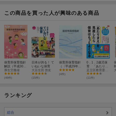
版
を語る
版
版
この商品を買った人が興味のある商品
保育所保育指針
日本が誇る！ て
保育所保育指針
0．1．2歳児保
解説（平成30年
いねいな保育
（〈平成29年告
育 「あたりま
3月）
厚生労働省
大豆生田 啓友
示〉）
え」を見直した
足立区教育委員会就学前教育推進担当
ら保育はもっと
(4件)
よくなる！
(49件)
(15件)
(11件)
ランキング
総合