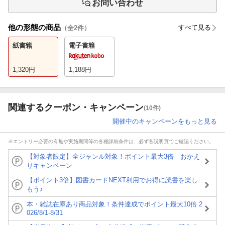
お問い合わせ
他の形態の商品
すべて見る
（全
2
件）
紙書籍
電子書籍
1,320
円
1,188
円
関連するクーポン・キャンペーン
(10件)
開催中のキャンペーンをもっと見る
※エントリー必要の有無や実施期間等の各種詳細条件は、必ず各説明頁でご確認ください。
【対象者限定】全ジャンル対象！ポイント最大3倍 おかえ
りキャンペーン
【ポイント3倍】図書カードNEXT利用でお得に読書を楽し
もう♪
本・雑誌在庫あり商品対象！条件達成でポイント最大10倍 2
026/8/1-8/31