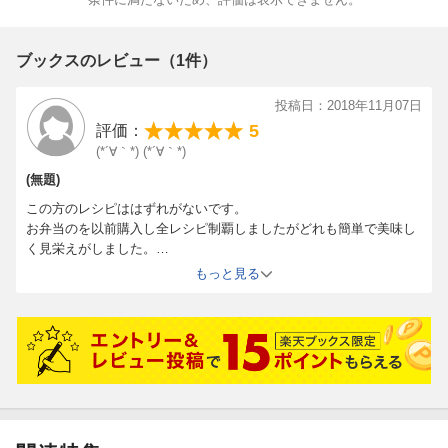
ブックスのレビュー（1件）
投稿日：2018年11月07日
5
評価：
(*´∀｀*) (*´∀｀*)
(無題)
この方のレシピははずれがないです。
お弁当のを以前購入し全レシピ制覇しましたがどれも簡単で美味し
く見栄えがしました。
こちらもさっそく1品作りましたが大変おいしく簡単！
もっと見る