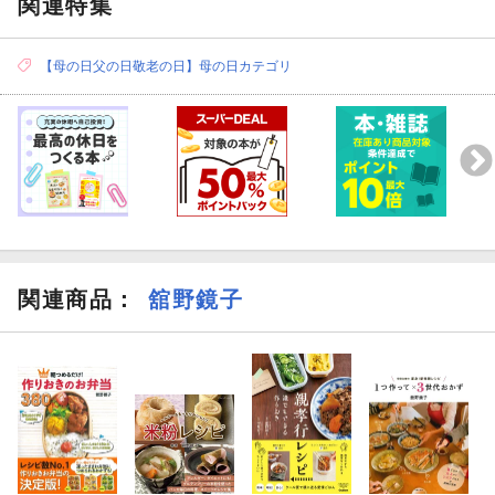
関連特集
【母の日父の日敬老の日】母の日カテゴリ
関連商品
：
舘野鏡子