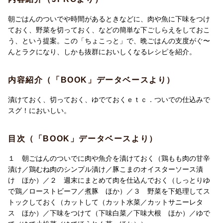
朝ごはんのついでや時間があるときなどに、肉や魚に下味をつけ
ておく、野菜を切っておく、などの簡単な下ごしらえをしておこ
う、という提案。この「ちょこっと」で、晩ごはんの支度がぐ〜
んとラクになり、しかも抜群においしくなるレシピを紹介。
内容紹介（「BOOK」データベースより）
漬けておく、切っておく、ゆでておくｅｔｃ．ついでの仕込みで
スグ！においしい。
目次（「BOOK」データベースより）
１ 朝ごはんのついでに肉や魚介を漬けておく（鶏もも肉の甘辛
漬け／鶏むね肉のシンプル漬け／豚こまのオイスターソース漬
け ほか）／２ 週末にまとめて肉を仕込んでおく（しっとりゆ
で鶏／ローストビーフ／煮豚 ほか）／３ 野菜を下処理してス
トックしておく（カットして（カット水菜／カットサニーレタ
ス ほか）／下味をつけて（下味白菜／下味大根 ほか）／ゆで