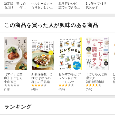
決定版 朝つめ
ヘルシー＆もっ
親孝行レシピ
1つ作って×3世
るだけ！ 作り
ちりおいしい！
誰でもできる作
代おかず
おきのお弁当38
米粉レシピ
りおき
0
この商品を買った人が興味のある商品
【マイナビ文
新装保存版 こ
おかずのもと ア
下ごしらえと調
庫】下ごしらえ
れで よゆうの晩
レンジ自在で毎
理テク
でラクおかず
中山智恵
ごはん かんた
暮しの手帖編集部
日おいしい！
こてらみや
朝日新聞出版
ん下ごしらえの
ススメ
(1件)
(4件)
(6件)
(5件)
ランキング