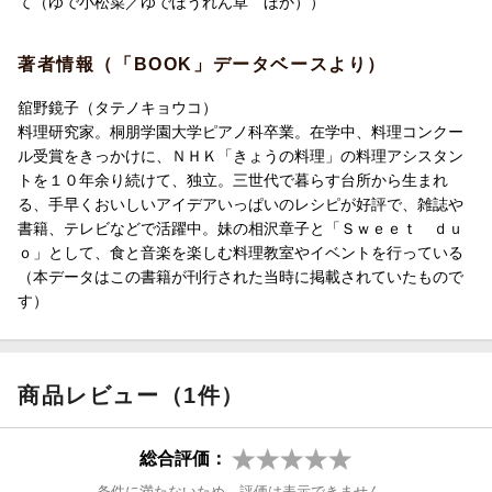
て（ゆで小松菜／ゆでほうれん草 ほか））
著者情報（「BOOK」データベースより）
舘野鏡子（タテノキョウコ）
料理研究家。桐朋学園大学ピアノ科卒業。在学中、料理コンクー
ル受賞をきっかけに、ＮＨＫ「きょうの料理」の料理アシスタン
トを１０年余り続けて、独立。三世代で暮らす台所から生まれ
る、手早くおいしいアイデアいっぱいのレシピが好評で、雑誌や
書籍、テレビなどで活躍中。妹の相沢章子と「Ｓｗｅｅｔ ｄｕ
ｏ」として、食と音楽を楽しむ料理教室やイベントを行っている
（本データはこの書籍が刊行された当時に掲載されていたもので
す）
商品レビュー（1件）
総合評価：
条件に満たないため、評価は表示できません。