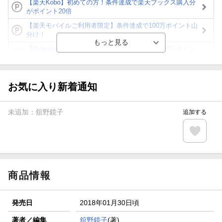
【楽天Kobo】初めての方！条件達成で楽天ブックス購入分
がポイント20倍
【楽天モバイルご利用者限定】条件達成で100万ポイント山
分け！
【Rakuten Fashion×楽天ブックス】条件達成で10万ポイン
ト山分け
【スタンプカード】楽天ポイントもらえる＆抽選で豪華景品
が当たる！
お気に入り新着通知
エントリー＆3,000円以上購入で無料データSIM（3GB/月プ
ラン）が当たる！
未追加：
舘野鏡子
追加する
楽天モバイル紹介キャンペーンの拡散で300円OFFクーポン
進呈
条件達成で楽天限定・宝塚歌劇 宙組貸切公演ペアチケット
が当たる
商品情報
発売日
2018年01月30日頃
著者／編集
舘野鏡子
(著)