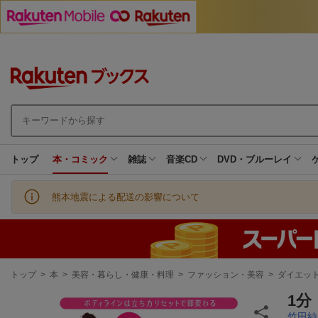
トップ
本・コミック
雑誌
音楽CD
DVD・ブルーレイ
熊本地震による配送の影響について
現
トップ
>
本
>
美容・暮らし・健康・料理
>
ファッション・美容
>
ダイエッ
在
地
1
竹田純