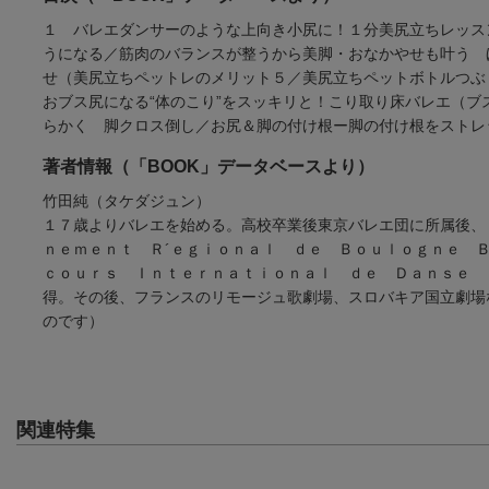
１ バレエダンサーのような上向き小尻に！１分美尻立ちレッス
うになる／筋肉のバランスが整うから美脚・おなかやせも叶う 
せ（美尻立ちペットレのメリット５／美尻立ちペットボトルつ
おブス尻になる“体のこり”をスッキリと！こり取り床バレエ（ブ
らかく 脚クロス倒し／お尻＆脚の付け根ー脚の付け根をストレ
著者情報（「BOOK」データベースより）
竹田純（タケダジュン）
１７歳よりバレエを始める。高校卒業後東京バレエ団に所属後、
ｎｅｍｅｎｔ Ｒ´ｅｇｉｏｎａｌ ｄｅ Ｂｏｕｌｏｇｎｅ 
ｃｏｕｒｓ Ｉｎｔｅｒｎａｔｉｏｎａｌ ｄｅ Ｄａｎｓｅ 
得。その後、フランスのリモージュ歌劇場、スロバキア国立劇場
のです）
関連特集