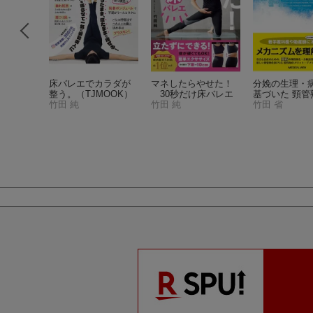
レエメソ
床バレエでカラダが
マネしたらやせた！
分娩の生理・
ook）
整う。
（TJMOOK）
30秒だけ床バレエ
基づいた 頸管
竹田 純
竹田 純
分娩誘発法
竹田 省