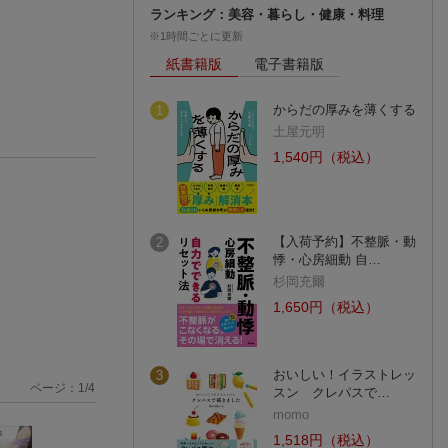
ランキング：美容・暮らし・健康・料理
※1時間ごとに更新
紙書籍版
電子書籍版
からだの厚みを薄くする
1
土屋元明
1,540円（税込）
【入荷予約】不整脈・動
2
悸・心房細動 自…
杉岡充爾
1,650円（税込）
おいしい！イラストレッ
3
ページ：
1
/
4
スン クレパスで…
momo
1,518円（税込）