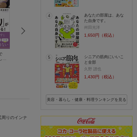
あなたの部屋は、あな
4
た自身です。
舛田光洋
1,650円（税込）
で
マネしたらやせた！
筋肉をつけて24時間
小顔が止まらない
シニアの筋肉にいいこ
5
し
30秒だけ床バレエ
代謝を上げる！働き
魔法の顔ほぐし
と全部
どや
竹田 純
ながらやせたい人の
安井 友梨
千波
ための「食べまくり
(10件)
(6件)
(7件)
久野 譜也
ダイエット」＆「超
1,430円（税込）
時短ゆるガチ筋ト
レ」
美容・暮らし・健康・料理ランキングを見る
尻周りのインナ