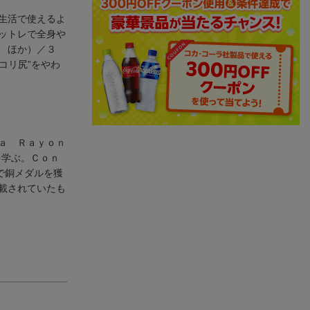
生活で使えるよ
ットレで全身や
レ ほか）／３
コリ尻”をやわ
ａ Ｒａｙｏｎ
を学ぶ。Ｃｏｎ
で銅メダルを獲
載されていたも