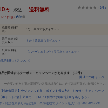
10
（
1
件）
送料無料
円
（税込）
イント
1倍
内訳
紙書籍
(単行
1分！美尻立ちダイエット
本)
電子書籍
(楽
１分！美尻立ちダイエット
天Kobo)
紙書籍
(単行
【バーゲン本】1分！美尻立ちダイエット
本)
bo電子書籍ストアについて
商品が関連するクーポン・キャンペーンがあります
（10件）
開催中のキャンペー
トリー必要の有無や実施期間等の各種詳細条件は、必ず各説明頁でご確認ください
【対象者限定】全ジャンル対象！ポイント最大3倍 おかえりキャンペーン
【ポイント3倍】図書カードNEXT利用でお得に読書を楽しもう♪
本・雑誌在庫あり商品対象！条件達成でポイント最大10倍 2026/8/1-8/31