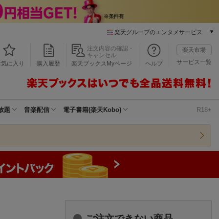
楽天グループのエンタメサービス
本/ゲーム/CD/DVD
注文内容の確認・
楽天市場
キャンセル
楽天ブックス
サービス一覧
お気に入り
購入履歴
楽天ブックスMyページ
ヘルプ
電子書籍
楽天Kobo
雑誌読み放題
楽天マガジン
放題
音楽配信
電子書籍(楽天Kobo)
R18+
音楽配信
楽天ミュージック
動画配信
楽天TV
動画配信ガイド
Rakuten PLAY
無料テレビ
Rチャンネル
チケット
ご注文できない商品