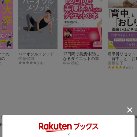
ナーの
バーオソルメソッド
12日間で美痩体型に
肩甲骨リセット
頭のい
佐藤健司
なるダイエットの本
「背中」と「お
でわか
どー
中村啓紀
り」が面白いほ
長坂靖子
(1件)
せる！
(5件)
！ バレリーナの立ち方を元に考案された、1分美尻立ちエクサは、お
も毎日できるから効果が出やすいと体験者も実感。