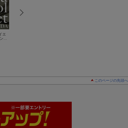
イエ
【バーゲン本】1分！
【謝恩価格本】疲れ
1日10分でやせら
ダンサ
美尻立ちダイエット
とりストレッチバレ
る バーオソル・
身体
竹田 純
ックス
竹田 純
イエット DVD 
竹田 純
OK -バレエダン
のしなやかな身体
秘密ー
このページの先頭へ