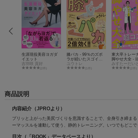
くるバレ
生涯現役美容ヨガダ
膝パカ - 99％のズボ
東大卒トレー
イエット
ラが続いたスゴイ筋
脚やせ大全 - 
吉羽咲 貢好
トレ -
ユウトレ
い説明で1分
みすたーだい
る！ -
件)
(2件)
(1件)
(2件)
商品説明
内容紹介（JPROより）
プリッと上がった美尻づくりを意識することで、全身引き締まる
ーマッスルを連動して使う、静的トレーニング。いつでもどこで
目次（「BOOK」データベースより）