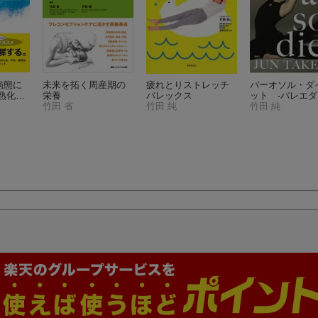
病態に
未来を拓く周産期の
疲れとりストレッチ
バーオソル・ダ
熟化と
栄養
バレックス
ット -バレエ
竹田 省
竹田 純
ーのしなやかな
竹田 純
の秘密ー