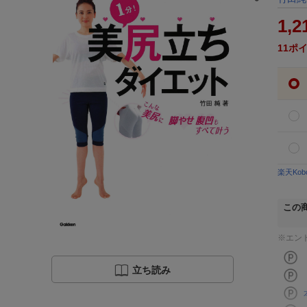
1,2
11
ポ
楽天Ko
この
※エン
立ち読み