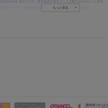
【楽天Kobo】初めての方！条件達成で楽天ブックス購入分がポイント20倍
【楽天モバイルご利用者限定】条件達成で100万ポイント山分け！
【Rakuten Fashion×楽天ブックス】条件達成で10万ポイント山分け
【スタンプカード】楽天ポイントもらえる＆抽選で豪華景品が当たる！
エントリー＆3,000円以上購入で無料データSIM（3GB/月プラン）が当たる！
楽天モバイル紹介キャンペーンの拡散で300円OFFクーポン進呈
条件達成で楽天限定・宝塚歌劇 宙組貸切公演ペアチケットが当たる