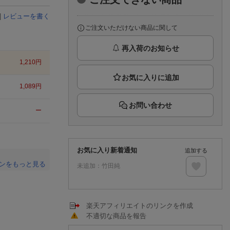
楽天チケット
エンタメニュース
|
レビューを書く
推し楽
ご注文いただけない商品に関して
再入荷のお知らせ
1,210
円
1,089
円
お問い合わせ
ー
お気に入り新着通知
追加する
ンをもっと見る
未追加：
竹田純
。
楽天アフィリエイトのリンクを作成
不適切な商品を報告