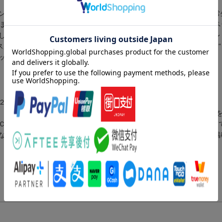
ン（足裏の３点で踏むと上向きのお尻になる／美尻をつくる筋肉を日常
ほか）／２ ペットボトルを内ももでつぶして美尻筋強化！美尻立ちペ
ぶし基本ルール／美尻立ちでペットボトルつぶし１ 平行棒立ちペット
ス尻をつくるのは体のココのこり！／お尻ーデスクワークで硬くなった“
ッチして“むくみ尻”を防ぐ 鳩のポーズ風 ほか）
２０歳のとき渡仏。２年間パリ近郊のＣｏｎｓｅｒｖａｔｏｉｒｅ ｀
Ｂｉｌｌａｎｃｏｕｒｔでクラシックバレエ、コンテンポラリーダンス
Ｃｌａｓｓｉｑｕｅ ｄｅ Ｂｉａｒｒｉｚ“Ｐａｓ ｄｅ ｄｅｕｘ”
など多くのバレエ団に所属（本データはこの書籍が刊行された当時に掲