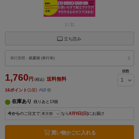
1
/
11
立ち読み
発行形態
：
紙書籍
(単行本)
個数
1,760
円
送料無料
(税込)
16
ポイント
1倍
内訳
在庫あり
残りあと
13
個
今から
のご注文で
なら
8月9日(日)
にお届け
買い物かごに入れる