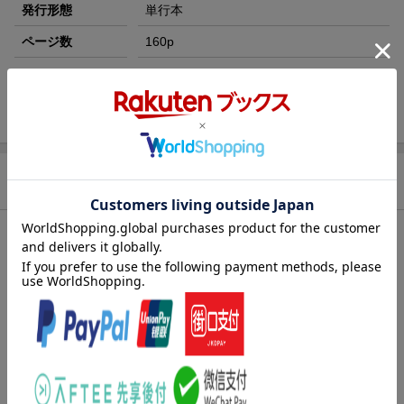
発行形態
単行本
ページ数
160p
ISBN
9784058011690
旧版
腎臓病の基本の食事
商品説明
内容紹介（出版社より）
食事内容の見直しが病気の進行を抑えるカギ！
腎臓は「沈黙の臓器」とも呼ばれ、異常があってもなかなか症状
が現れません。ほうっておくと、透析療法が必要になるだけでな
く、心筋梗塞や脳卒中といった心血管病をまねくことも。腎機能
の低下を防ぐためには、生活習慣の見直し、特に食生活の改善が
重要です。