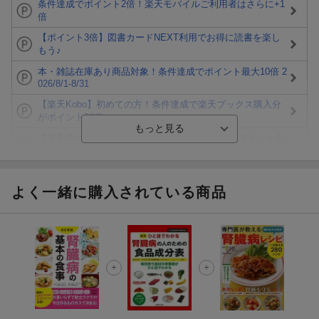
条件達成でポイント2倍！楽天モバイルご利用者はさらに+1
倍
【ポイント3倍】図書カードNEXT利用でお得に読書を楽し
もう♪
本・雑誌在庫あり商品対象！条件達成でポイント最大10倍 2
026/8/1-8/31
【楽天Kobo】初めての方！条件達成で楽天ブックス購入分
がポイント20倍
【楽天モバイルご利用者限定】条件達成で100万ポイント山
分け！
【Rakuten Fashion×楽天ブックス】条件達成で10万ポイン
ト山分け
よく一緒に購入されている商品
【スタンプカード】楽天ポイントもらえる＆抽選で豪華景品
が当たる！
エントリー＆3,000円以上購入で無料データSIM（3GB/月プ
ラン）が当たる！
楽天モバイル紹介キャンペーンの拡散で300円OFFクーポン
進呈