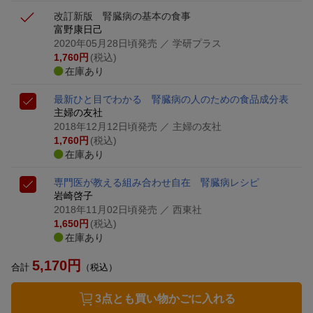
改訂新版 腎臓病の基本の食事
富野康日己
2020年05月28日頃発売
／ 学研プラス
1,760
円
(税込)
在庫あり
最新ひと目でわかる 腎臓病の人のための食品成分表
主婦の友社
2018年12月12日頃発売
／ 主婦の友社
1,760
円
(税込)
在庫あり
専門医が教える組み合わせ自在 腎臓病レシピ
岩崎啓子
2018年11月02日頃発売
／ 西東社
1,650
円
(税込)
在庫あり
5,170
円
合計
（税込）
3点とも買い物かごに入れる