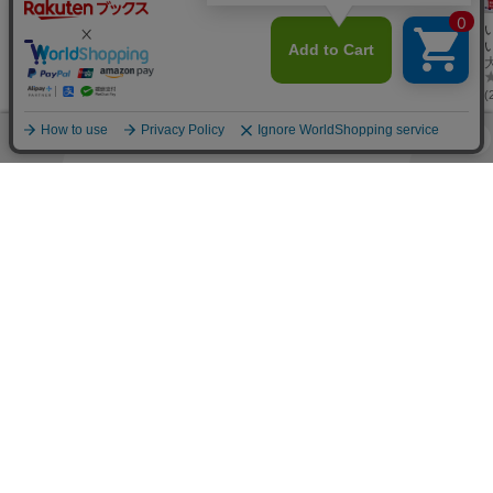
腎臓病の人のた
最新ひと目でわ
専門医が教える
腎臓病とわかっ
めの早わかり食
かる 腎臓病の
組み合わせ自
たら最初に読む
品成分表
吉田美香
人のための食品
主婦の友社
在 腎臓病レシ
岩崎啓子
食事の本
赤羽もり内科・腎臓内科
成分表
ピ
(56件)
(8件)
(5件)
(14件)
(
ランキング
総合
本
美容・暮らし・健康・料理
その他