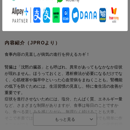
症状を進行させないためには、塩分、たんぱく質、エネルギー量
など、さまざまな制限がありますが、食事は毎日のことですか
ら、食べる楽しみを感じながら、無理なく続けることも大事。
そこで本書では、めんどうな栄養計算いらずで、誰でも簡単に作
ることができ、安心しておいしく食べられる、ふだんの家庭料理
のレシピ130品を紹介しています。各レシピには、エネルギー、塩
分、たんぱく質、カリウム、リンの数値のほか、調理時間の目安
内容紹介（JPROより）
とおすすめの献立例も掲載。家族でいっしょに楽しめて、くり返
し作りたくなるレシピが満載です。
食事内容の見直しが病気の進行を抑えるカギ！
※この本は、『最新版 腎臓病の基本の食事』（2014年刊）を、
腎臓は「沈黙の臓器」とも呼ばれ、異常があってもなかなか症状
「CKD診療ガイドライン2018」「七訂食品成分表2020」に準拠し
が現れません。ほうっておくと、透析療法が必要になるだけでな
て改訂した新版です。
く、心筋梗塞や脳卒中といった心血管病をまねくことも。腎機能
の低下を防ぐためには、生活習慣の見直し、特に食生活の改善が
重要です。
症状を進行させないためには、塩分、たんぱく質、エネルギー量
など、さまざまな制限がありますが、食事は毎日のことですか
ら、食べる楽しみを感じながら、無理なく続けることも大事。
そこで本書では、めんどうな栄養計算いらずで、誰でも簡単に作
ることができ、安心しておいしく食べられる、ふだんの家庭料理