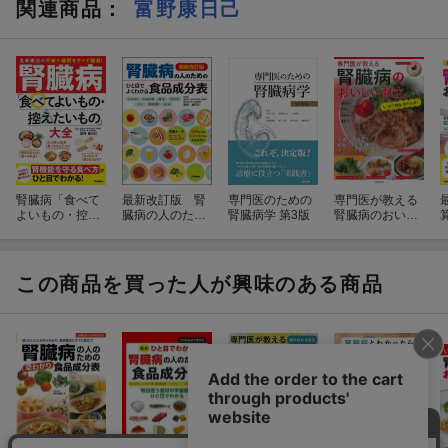
関連商品
：
富野康日己
腎臓病「食べて
最新改訂版 腎
専門医のための
専門医が教える
よいもの・控え
臓病の人のため
腎臓病学 第3版
腎臓病のおいし
たいもの」大全
の ひと目でよ
い献立
くわかる食品成
分表
この商品を買った人が興味のある商品