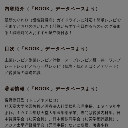
のレシピ130品を紹介しています。各レシピには、エネルギー、塩
分、たんぱく質、カリウム、リンの数値のほか、調理時間の目安
内容紹介（「BOOK」データベースより）
とおすすめの献立例も掲載。家族でいっしょに楽しめて、くり返
し作りたくなるレシピが満載です。
最新のＣＫＤ（慢性腎臓病）ガイドラインに対応！簡単レシピで
今までどおりのおいしさ！計算いらずで今日作るものがスグ決ま
※この本は、『最新版 腎臓病の基本の食事』（2014年刊）を、
る！調理時間＆おすすめ献立例付き！
「CKD診療ガイドライン2018」「七訂食品成分表2020」に準拠し
て改訂した新版です。
目次（「BOOK」データベースより）
主菜レシピ／副菜レシピ／汁物・スープレシピ／麺・丼・ワンプ
レートレシピ／もう一品レシピ（低塩・低たんぱく／デザート）
／腎臓病の基礎知識
著者情報（「BOOK」データベースより）
富野康日己（トミノヤスヒコ）
順天堂大学名誉教授／医療法人社団松和会理事長。１９４９年生
まれ。１９７４年順天堂大学医学部卒業、専門は腎臓内科学。日
本腎臓学会（功労会員）、日本糖尿病学会（功労学術評議員）、
アジア太平洋腎臓学会（元理事長）などに所属。著書多数