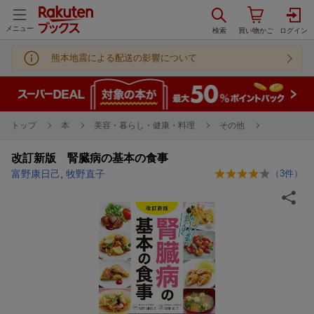
メニュー
熊本地震による配送の影響について
トップ
本
美容・暮らし・健康・料理
その他
改訂新版 腎臓病の基本の食事
富野康日己
,
牧野直子
（
3
件）