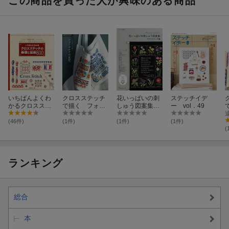
この商品を買った人が興味のある商品
いちばんよくわ
クロスステッチ
花いっぱいの刺
ステッチイデ
かるクロスステ
で描く フォー
しゅう図案集
ー vol．49
ッチの基礎と図
クロアの世界
クロスステッチ
案500
編
(46件)
(1件)
(1件)
(1件)
(
ランキング
総合
本