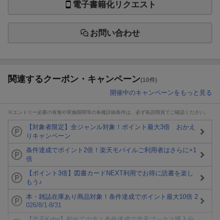
電子書籍化リクエスト
お問い合わせ
関連するクーポン・キャンペーン
(10件)
開催中のキャンペーンをもっと見る
※エントリー必要の有無や実施期間等の各種詳細条件は、必ず各説明頁でご確認ください。
【対象者限定】全ジャンル対象！ポイント最大3倍 おかえ
りキャンペーン
条件達成でポイント2倍！楽天モバイルご利用者はさらに+1
倍
【ポイント3倍】図書カードNEXT利用でお得に読書を楽し
もう♪
本・雑誌在庫あり商品対象！条件達成でポイント最大10倍 2
026/8/1-8/31
【楽天Kobo】初めての方！条件達成で楽天ブックス購入分