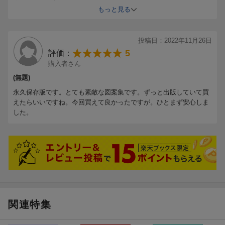
ただ、2010年発行の「クロス・ステッチ復刻図案集（978-4-05-4045
もっと見る
55-2）」と表紙は違いますが、中の図案は同じものです。
古い図案好きとしては、あるあるですが、出版社さんも丁寧な説明
があるとありがたいですね。
投稿日：2022年11月26日
5
評価：
購入者さん
(無題)
永久保存版です。とても素敵な図案集です。ずっと出版していて買
えたらいいですね。今回買えて良かったですが。ひとまず安心しま
した。
関連特集