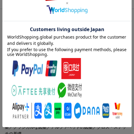
商品説明
内容紹介（JPROより）
昭和30〜50年代の書籍に掲載されていたクロス・ステッチ図案を
再編集したカラー図案集。イルゼ・ブラッシをはじめとする刺し
ゅう作家の植物、動物、幾何学模様、アルファベットなど、時代
を経ても色あせない貴重な図案がそろう。
内容紹介（「BOOK」データベースより）
昭和３０〜５０年代の書籍で紹介された魅力あふれるクロス・ス
テッチ図案の数々。全作品オールカラーで掲載！全１５０作品を
収録！
目次（「BOOK」データベースより）
植物の図案／動物の図案／建物と乗り物の図案／幾何学模様の図
案／クラシカルな図案／アルファベットの図案／クロス・ステッ
チの基礎