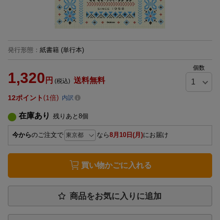
発行形態
：
紙書籍
(単行本)
個数
1,320
円
送料無料
(税込)
12
ポイント
1倍
内訳
在庫あり
残りあと
8
個
今から
のご注文で
なら
8月10日(月)
にお届け
買い物かごに入れる
商品をお気に入りに追加