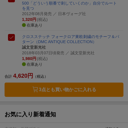
500
「どういう順番で刺していくのか」自分でルート
を見つ
2012年08月発売
／ 日本ヴォーグ社
1,320
円
(税込)
在庫あり
クロスステッチ フォークロア
東欧刺繍のモチーフ＆パ
ターン
（DMC ANTIQUE COLLECTION）
誠文堂新光社
2018年03月07日頃発売
／ 誠文堂新光社
1,980
円
(税込)
在庫あり
4,620
円
合計
（税込）
3点とも買い物かごに入れる
お気に入り新着通知