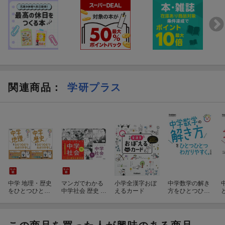
関連商品
：
学研プラス
中学 地理・歴史
マンガでわかる
小学全漢字おぼ
中学数学の解き
をひとつひとつ
中学社会 歴史 上
えるカード
方をひとつひと
わかりやすく。
下巻セット
つわかりやす
改訂版 2冊セッ
く。 改訂版
ト