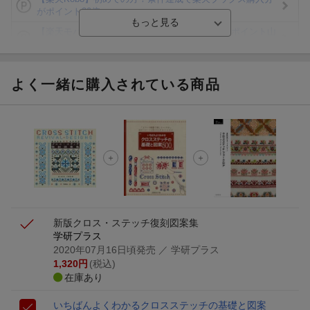
がポイント20倍
【楽天モバイルご利用者限定】条件達成で100万ポイント山
分け！
【Rakuten Fashion×楽天ブックス】条件達成で10万ポイン
ト山分け
よく一緒に購入されている商品
【スタンプカード】楽天ポイントもらえる＆抽選で豪華景品
が当たる！
エントリー＆3,000円以上購入で無料データSIM（3GB/月プ
ラン）が当たる！
楽天モバイル紹介キャンペーンの拡散で300円OFFクーポン
進呈
新版クロス・ステッチ復刻図案集
学研プラス
2020年07月16日頃発売
／ 学研プラス
1,320
円
(税込)
在庫あり
いちばんよくわかるクロスステッチの基礎と図案