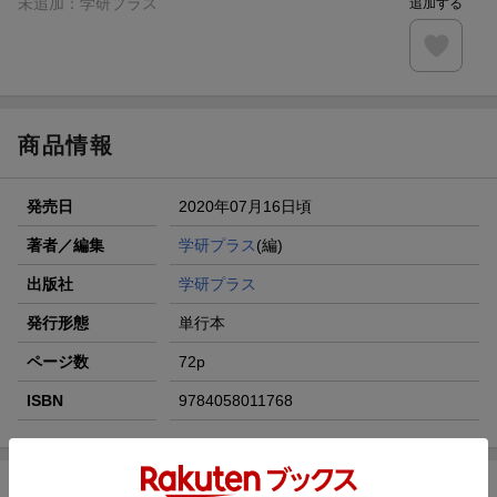
未追加：
学研プラス
追加する
商品情報
発売日
2020年07月16日頃
著者／編集
学研プラス
(編)
出版社
学研プラス
発行形態
単行本
ページ数
72p
ISBN
9784058011768