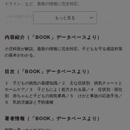
ドライン」など、最新の情報に完全対応。
＜0〜6歳の子どもを守る感染症予防策を紹介＞
新型コロナウイルス感染症対策を踏まえたホームケアのポイント
や、子どもをウイルスから守る予防策を紹介。
内容紹介（「BOOK」データベースより）
【本書の特長】
■「スマホ育児」「低出生体重児」「発達の幅」など
小児科医が解説。最新の情報に完全対応。子どもを守る感染対策
子どもの健康を守るために知っておきたい最新のキーワードを解
の基本がわかる。
説
目次（「BOOK」データベースより）
■「熱が出た」「発疹」「吐いた」「せきが出た」など
おもな症状別に考えられる病気とホームケアのコツを紹介
１ 子どもの病気の基礎知識／２ 主な症状別 病気チャートと
ホームケア／３ 子どもによく処方される薬／４ 症状別・部位
■「抗ウイルス薬入り塗り薬」「吐き気止め」「下痢止め」など
別 赤ちゃんと子どもの病気事典／５ けがと事故の応急手当／
処方された薬を使うときの基礎知識もていねいに説明
６ 乳幼児健診と予防接種
■「異物を飲んだ」「転んだ」「おぼれた」「やけどした」など
著者情報（「BOOK」データベースより）
外出先や室内での事故を防ぐポイントや応急手当の方法まで網羅
加部一彦（カベカズヒコ）