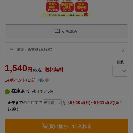
立ち読み
発行形態
：
紙書籍
(単行本)
個数
1,540
円
送料無料
(税込)
14
ポイント
1倍
内訳
在庫あり
残りあと
5
個
正午まで
のご注文で
なら
8月10日(月)～8月11日(火)頃
に
お届け
買い物かごに入れる