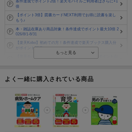
条件達成でポイント2倍！楽天モバイルご利用者はさらに+1
倍
【ポイント3倍】図書カードNEXT利用でお得に読書を楽し
もう♪
本・雑誌在庫あり商品対象！条件達成でポイント最大10倍 2
026/8/1-8/31
【楽天Kobo】初めての方！条件達成で楽天ブックス購入分
がポイント20倍
【楽天モバイルご利用者限定】条件達成で100万ポイント山
分け！
【Rakuten Fashion×楽天ブックス】条件達成で10万ポイン
ト山分け
よく一緒に購入されている商品
【スタンプカード】楽天ポイントもらえる＆抽選で豪華景品
が当たる！
エントリー＆3,000円以上購入で無料データSIM（3GB/月プ
ラン）が当たる！
楽天モバイル紹介キャンペーンの拡散で300円OFFクーポン
進呈