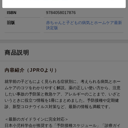
ページ数
224p
ISBN
9784058017876
旧版
赤ちゃんと子どもの病気とホームケア最新
決定版
商品説明
内容紹介（JPROより）
就学前の子どもによく見られる症状別に、考えられる病気とホー
ムケアのコツをわかりやすく解説。薬の正しい使い方から、注意
したい事故の予防策と救急ケア、アレルギーのことまで、いざと
いうときに役立つ情報を1冊にまとめました。予防接種や定期健
診、新型コロナウイルス対策など、最新の情報も満載です。
＜最新のガイドラインに完全対応＞
日本小児科学会が推奨する「予防接種スケジュール」「診療ガイ