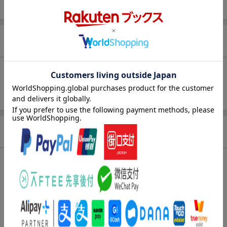
お気に入り新着通知
未追加：
加部一彦
追加する
商品情報
発売日
2022年09月29日頃
著者／編集
加部一彦
(監修)
出版社
学研プラス
発行形態
単行本