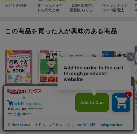
子どもの保健 I
赤ちゃんと子ど
【謝恩価格本】
マッキントッシ
もの病気とホー
最新版 らくらく
ュstep活用法
ムケア最新決定
あんしん0〜6才
版
の病気とホーム
ケア
この商品を買った人が興味のある商品
「どうする？」
最新改訂版 ら
はじめてママ＆
最新！0〜6才病
がわかる 赤ち
くらくあんしん
パパの0〜6才病
気＆ホームケア
ゃんと子どもの
細部千晴
育児
土屋恵司
気とホームケア
渋谷紀子
新百科
窪田満
病気・ケガ ホ
ームケアBOOK
(3件)
(73件)
(8件)
(
ランキング