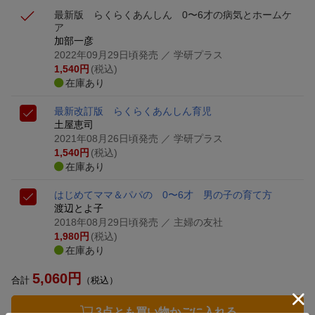
最新版 らくらくあんしん 0〜6才の病気とホームケ
ア
加部一彦
2022年09月29日頃発売
／ 学研プラス
1,540
円
(税込)
在庫あり
最新改訂版 らくらくあんしん育児
土屋恵司
2021年08月26日頃発売
／ 学研プラス
1,540
円
(税込)
在庫あり
はじめてママ＆パパの 0〜6才 男の子の育て方
渡辺とよ子
2018年08月29日頃発売
／ 主婦の友社
1,980
円
(税込)
在庫あり
5,060
円
合計
（税込）
3点とも買い物かごに入れる