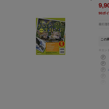
9,9
90
ポ
発行形
この
※エン