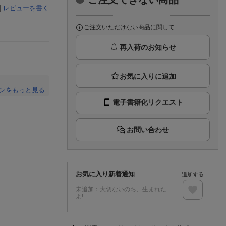
楽天チケット
|
レビューを書く
エンタメニュース
推し楽
ご注文いただけない商品に関して
再入荷のお知らせ
ンをもっと見る
電子書籍化リクエスト
。
お問い合わせ
お気に入り新着通知
追加する
未追加：
大切ないのち、生まれた
よ!