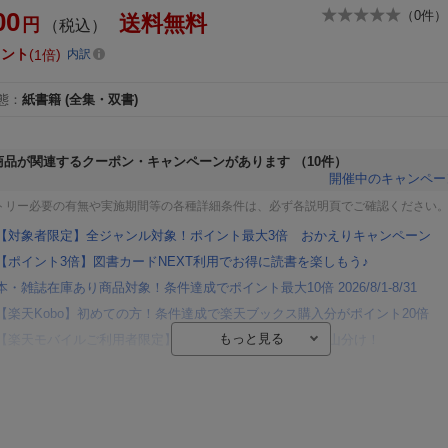
00
（
0
件）
送料無料
円
（税込）
イント
1倍
内訳
態
：
紙書籍
(全集・双書)
商品が関連するクーポン・キャンペーンがあります
（10件）
開催中のキャンペー
トリー必要の有無や実施期間等の各種詳細条件は、必ず各説明頁でご確認ください
【対象者限定】全ジャンル対象！ポイント最大3倍 おかえりキャンペーン
【ポイント3倍】図書カードNEXT利用でお得に読書を楽しもう♪
本・雑誌在庫あり商品対象！条件達成でポイント最大10倍 2026/8/1-8/31
【楽天Kobo】初めての方！条件達成で楽天ブックス購入分がポイント20倍
【楽天モバイルご利用者限定】条件達成で100万ポイント山分け！
【Rakuten Fashion×楽天ブックス】条件達成で10万ポイント山分け
【スタンプカード】楽天ポイントもらえる＆抽選で豪華景品が当たる！
楽天モバイル紹介キャンペーンの拡散で300円OFFクーポン進呈
条件達成で楽天限定・宝塚歌劇 宙組貸切公演ペアチケットが当たる