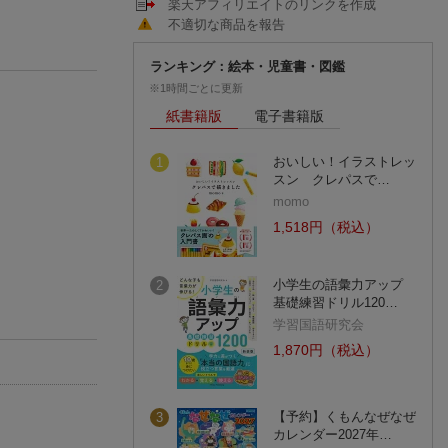
楽天アフィリエイトのリンクを作成
不適切な商品を報告
ランキング：絵本・児童書・図鑑
※1時間ごとに更新
紙書籍版
電子書籍版
おいしい！イラストレッ
1
スン クレパスで…
momo
1,518円（税込）
小学生の語彙力アップ
2
基礎練習ドリル120…
学習国語研究会
1,870円（税込）
【予約】くもんなぜなぜ
3
カレンダー2027年…