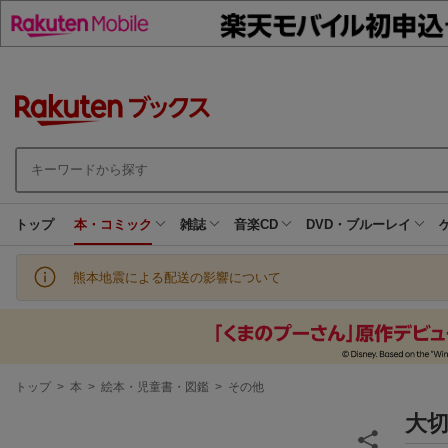
トップ
本・コミック
雑誌
音楽CD
DVD・ブルーレイ
熊本地震による配送の影響について
現
トップ
>
本
>
絵本・児童書・図鑑
>
その他
在
地
大