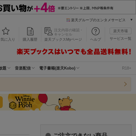
楽天グループのエンタメサービス
本/ゲーム/CD/DVD
注文内容の確認・
楽天市場
キャンセル
楽天ブックス
サービス一覧
お気に入り
購入履歴
楽天ブックスMyページ
ヘルプ
電子書籍
楽天Kobo
雑誌読み放題
楽天マガジン
放題
音楽配信
電子書籍(楽天Kobo)
R18+
音楽配信
楽天ミュージック
動画配信
楽天TV
動画配信ガイド
Rakuten PLAY
無料テレビ
Rチャンネル
チケット
ご注文できない商品