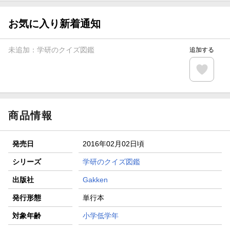
【スタンプカード】楽天ポイントもらえる＆抽選で豪華景品
が当たる！
お気に入り新着通知
エントリー＆3,000円以上購入で無料データSIM（3GB/月プ
ラン）が当たる！
未追加：
学研のクイズ図鑑
追加する
楽天モバイル紹介キャンペーンの拡散で300円OFFクーポン
進呈
条件達成で楽天限定・宝塚歌劇 宙組貸切公演ペアチケット
が当たる
商品情報
発売日
2016年02月02日頃
シリーズ
学研のクイズ図鑑
出版社
Gakken
発行形態
単行本
対象年齢
小学低学年