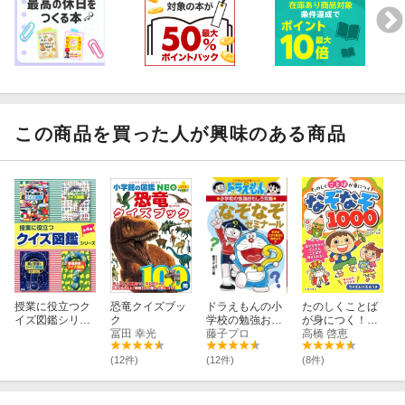
この商品を買った人が興味のある商品
授業に役立つク
恐竜クイズブッ
ドラえもんの小
たのしくことば
イズ図鑑シリー
ク
学校の勉強おも
が身につく！
ズ（全4巻セッ
冨田 幸光
しろ攻略 なぞな
藤子プロ
なぞなぞ1000
高橋 啓恵
ト）
ぞゼミナール
(12件)
(12件)
(8件)