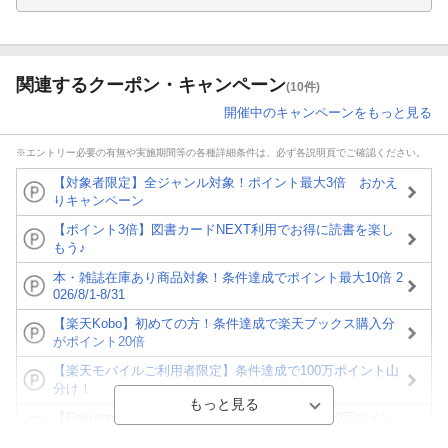
関連するクーポン・キャンペーン
(10件)
開催中のキャンペーンをもっと見る
※エントリー必要の有無や実施期間等の各種詳細条件は、必ず各説明頁でご確認ください。
【対象者限定】全ジャンル対象！ポイント最大3倍 おかえ
りキャンペーン
【ポイント3倍】図書カードNEXT利用でお得に読書を楽し
もう♪
本・雑誌在庫あり商品対象！条件達成でポイント最大10倍 2
026/8/1-8/31
【楽天Kobo】初めての方！条件達成で楽天ブックス購入分
がポイント20倍
【楽天モバイルご利用者限定】条件達成で100万ポイント山
分け！
【Rakuten Fashion×楽天ブックス】条件達成で10万ポイン
ト山分け