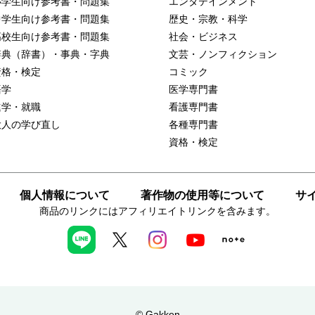
小学生向け参考書・問題集
エンタテインメント
中学生向け参考書・問題集
歴史・宗教・科学
高校生向け参考書・問題集
社会・ビジネス
辞典（辞書）・事典・字典
文芸・ノンフィクション
資格・検定
コミック
語学
医学専門書
進学・就職
看護専門書
大人の学び直し
各種専門書
資格・検定
個人情報について
著作物の使用等について
サ
商品のリンクにはアフィリエイトリンクを含みます。
© Gakken