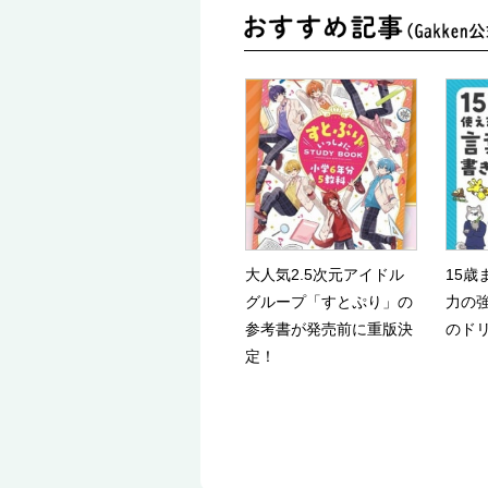
大人気2.5次元アイドル
15歳
グループ「すとぷり」の
力の強
参考書が発売前に重版決
のド
定！