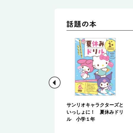
宇野の最速でわかる地理
サンリオキャラクターズと
［地理総合＋地理探究］
いっしょに！ 夏休みドリ
地誌編
ル 小学１年