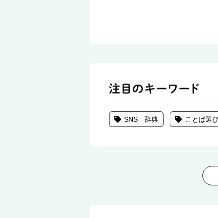
SNS 辞典
ことば選