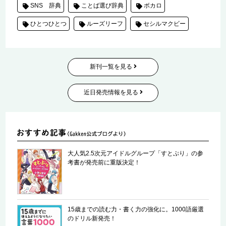
SNS 辞典
ことば選び辞典
ボカロ
ひとつひとつ
ルーズリーフ
セシルマクビー
新刊一覧を見る
近日発売情報を見る
大人気2.5次元アイドルグループ「すとぷり」の参
考書が発売前に重版決定！
15歳までの読む力・書く力の強化に。1000語厳選
のドリル新発売！