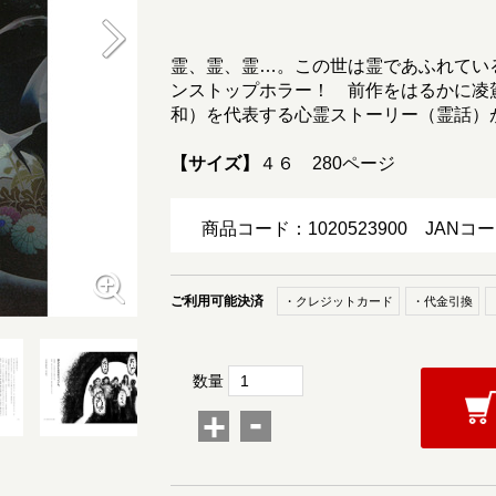
霊、霊、霊…。この世は霊であふれてい
ンストップホラー！ 前作をはるかに凌
和）を代表する心霊ストーリー（霊話）
【サイズ】
４６ 280ページ
商品コード：1020523900
JANコー
ご利用可能決済
・クレジットカード
・代金引換
数量
-
+