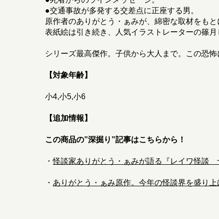
●交通事故が多発する交差点に正座する男。
原作者のありがとう・ぁみが、綿密な取材をもと
表紙絵は引き続き、人気イラストレーターの篠月
シリーズ最高傑作。子供から大人まで。この恐怖
【対象年齢】
小4,小5,小6
【追加情報】
この商品の”深掘り”記事はこちらから！
・
怪談家ありがとう・ぁみが語る『レイワ怪談 十
・
ありがとう・ぁみ原作。今年の怪談界を盛り上