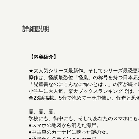
詳細説明
【内容紹介】
★大人気シリーズ最新作。そしてシリーズ最恐更
原作は、怪談最恐位「怪凰」の称号を持つ日本屈
「児童書なのにこんなに怖いとは…」の声が続々
小学生に大人気。楽天ブックスランキングでは、シリ
全23話掲載。5分で読めて一晩中怖い、怪奇と恐
霊、霊、霊。
学校にも、街中にも、そしてあなたのスマホにも
●スマホの地図から消えた海岸。
●中古車のカーナビに映った謎の女。
●死者からのラインメッセージ。