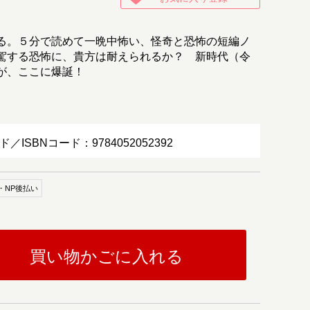
る。５分で読めて一晩中怖い、怪奇と恐怖の短編ノ
駕する恐怖に、貴方は耐えられるか？ 新時代（令
が、ここに爆誕！
ド／ISBNコード：9784052052392
・NP後払い
買い物かごに入れる