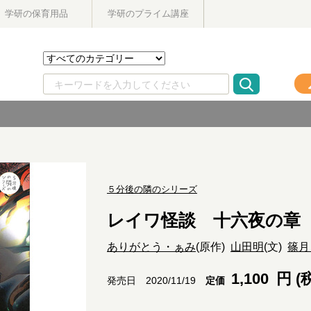
学研の保育用品
学研のプライム講座
５分後の隣のシリーズ
レイワ怪談 十六夜の章
ありがとう・ぁみ
(原作)
山田明
(文)
篠月
1,100
円 (
定価
発売日 2020/11/19