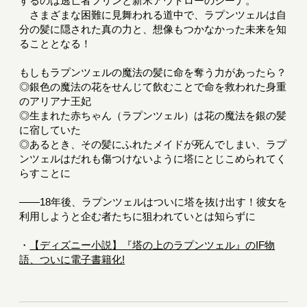
するのは逃亡者フリンと新米アウトローのジーナ。
さまざまな困難に見舞われる道中で、ラプンツェルは自
分の髪に隠された真の力と、想像もつかなかった未来を知
ることとなる！
もしもラプンツェルの魔法の髪に命を奪う力があったら？
◎銀色の魔法の花をせんじて飲むことで命を救われた身重
のアリアナ王妃
◎生まれた赤ちゃん（ラプンツェル）は花の魔法を銀の髪
に宿していた
◎あるとき、その髪にふれたメイドが死んでしまい、ラプ
ンツェルはだれも傷つけないように塔にとじこめられてく
らすことに
――18年後、ラプンツェルはついに塔を抜け出す！彼女を
利用しようと企む者たちに狙われていとは知らずに
・
【ディズニー小説】『塔の上のラプンツェル』のIF物
語、ついに電子書籍化!