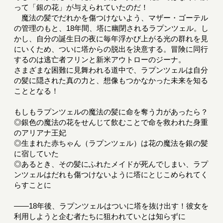
って「銀の花」が与えられていたのだ！
魔法の髪でだれかを傷つけないよう、マザー・ゴーテル
の管理のもと、18年間、塔に幽閉されるラプンツェル。し
かし、自分の誕生日の夜に毎年浮かび上がる光の群れを見
にいくため、ついに塔からの脱出を決意する。冒険に同行
するのは逃亡者フリンと新米アウトローのジーナ。
さまざまな困難に見舞われる道中で、ラプンツェルは自分
の髪に隠された真の力と、想像もつかなかった未来を知る
こととなる！
もしもラプンツェルの魔法の髪に命を奪う力があったら？
◎銀色の魔法の花をせんじて飲むことで命を救われた身重
のアリアナ王妃
◎生まれた赤ちゃん（ラプンツェル）は花の魔法を銀の髪
に宿していた
◎あるとき、その髪にふれたメイドが死んでしまい、ラプ
ンツェルはだれも傷つけないように塔にとじこめられてく
らすことに
――18年後、ラプンツェルはついに塔を抜け出す！彼女を
利用しようと企む者たちに狙われていとは知らずに