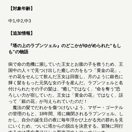
【対象年齢】
中1,中2,中3
【追加情報】
『塔の上のラプンツェル』のどこかがゆがめられた“もし
も”の物語
病で命の危機に瀕していた王女とお腹の子を救うため、王
国中の人々で見つけ出した癒しの力をもつ「黄金の花」。
その花をせんじて飲んだ王女は回復し、月のように銀色に
輝く髪をもった元気な女の子を産んだ。ラプンツェルと名
付けられたその子の髪は、“癒し”ではなく、“命を奪う”恐
ろしい力が宿していた。王女は「黄金の花」ではなく、誤
って「銀の花」が与えられていたのだ！
魔法の髪でだれかを傷つけないよう、マザー・ゴーテル
の管理のもと、18年間、塔に幽閉されるラプンツェル。し
かし、自分の誕生日の夜に毎年浮かび上がる光の群れを見
にいくため、ついに塔からの脱出を決意する。冒険に同行